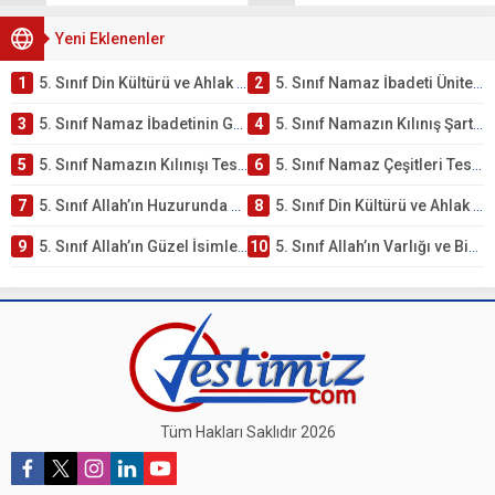
Yeni Eklenenler
1
5. Sınıf Din Kültürü ve Ahlak Bilgisi 2. Ünite: Namaz İbadeti Çalışmaları
2
5. Sınıf Namaz İbadeti Ünite Testi – Online Çöz
3
5. Sınıf Namaz İbadetinin Getirdiği Faydalar Testi
4
5. Sınıf Namazın Kılınış Şartları Testi
5
5. Sınıf Namazın Kılınışı Testi – Online Çöz
6
5. Sınıf Namaz Çeşitleri Testi – Online Çöz
7
5. Sınıf Allah’ın Huzurunda Olmak – Namaz İbadeti Testi
8
5. Sınıf Din Kültürü ve Ahlak Bilgisi 1. Ünite: Allah İnancı Çalışmaları
9
5. Sınıf Allah’ın Güzel İsimleri Testi – Online Çöz
10
5. Sınıf Allah’ın Varlığı ve Birliği Testi – Online Çöz
Tüm Hakları Saklıdır 2026