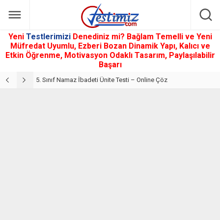
Yeni
Testlerimizi
Denediniz mi? Bağlam Temelli ve Yeni
Müfredat Uyumlu, Ezberi Bozan Dinamik Yapı, Kalıcı ve
Etkin Öğrenme, Motivasyon Odaklı Tasarım, Paylaşılabilir
Başarı
5. Sınıf Din Kültürü ve Ahlak Bilgisi 2. Ünite: Namaz İbadeti Çalışmaları
5. Sınıf Namaz İbadeti Ünite Testi – Online Çöz
5