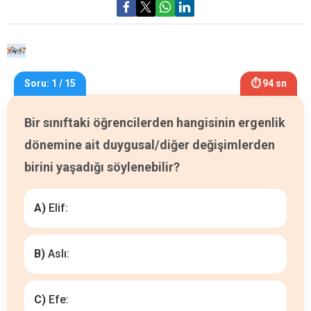
Soru: 1 / 15
⏱ 94 sn
Bir sınıftaki öğrencilerden hangisinin ergenlik
dönemine ait duygusal/diğer değişimlerden
birini yaşadığı söylenebilir?
A)
Elif:
B)
Aslı:
C)
Efe: