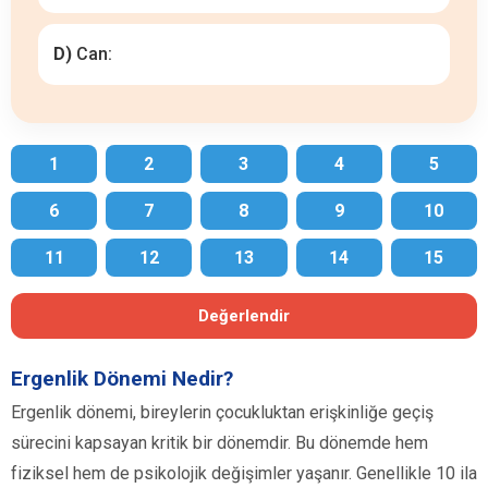
D)
Can:
1
2
3
4
5
6
7
8
9
10
11
12
13
14
15
Değerlendir
Ergenlik Dönemi Nedir?
Ergenlik dönemi, bireylerin çocukluktan erişkinliğe geçiş
sürecini kapsayan kritik bir dönemdir. Bu dönemde hem
fiziksel hem de psikolojik değişimler yaşanır. Genellikle 10 ila