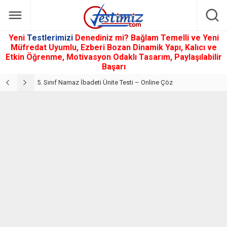
Yeni
Testlerimizi
Denediniz mi? Bağlam Temelli ve Yeni
Müfredat Uyumlu, Ezberi Bozan Dinamik Yapı, Kalıcı ve
Etkin Öğrenme, Motivasyon Odaklı Tasarım, Paylaşılabilir
Başarı
5. Sınıf Din Kültürü ve Ahlak Bilgisi 2. Ünite: Namaz İbadeti Çalışmaları
5. Sınıf Namaz İbadeti Ünite Testi – Online Çöz
5