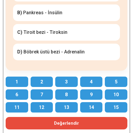
B)
Pankreas - İnsülin
C)
Tiroit bezi - Tiroksin
D)
Böbrek üstü bezi - Adrenalin
1
2
3
4
5
6
7
8
9
10
11
12
13
14
15
Değerlendir