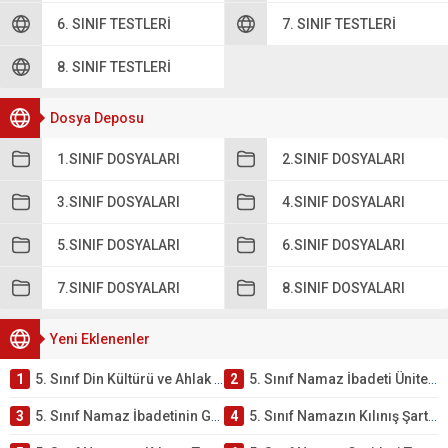
6. SINIF TESTLERI
7. SINIF TESTLERI
8. SINIF TESTLERI
Dosya Deposu
1.SINIF DOSYALARI
2.SINIF DOSYALARI
3.SINIF DOSYALARI
4.SINIF DOSYALARI
5.SINIF DOSYALARI
6.SINIF DOSYALARI
7.SINIF DOSYALARI
8.SINIF DOSYALARI
Yeni Eklenenler
1
5. Sınıf Din Kültürü ve Ahlak Bilgisi 2. Ünite: Namaz İbadeti Çalışmaları
2
5. Sınıf Namaz İbadeti Ünite Testi – Online Çöz
3
5. Sınıf Namaz İbadetinin Getirdiği Faydalar Testi
4
5. Sınıf Namazın Kılınış Şartları Testi