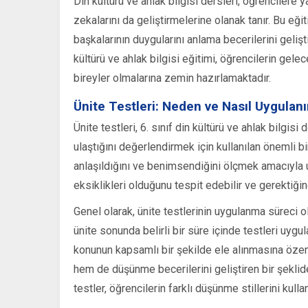
Din kültürü ve ahlak bilgisi dersleri, öğrencilere
zekalarını da geliştirmelerine olanak tanır. Bu eği
başkalarının duygularını anlama becerilerini gelişt
kültürü ve ahlak bilgisi eğitimi, öğrencilerin gel
bireyler olmalarına zemin hazırlamaktadır.
Ünite Testleri: Neden ve Nasıl Uygulanı
Ünite testleri, 6. sınıf din kültürü ve ahlak bilgis
ulaştığını değerlendirmek için kullanılan önemli bi
anlaşıldığını ve benimsendiğini ölçmek amacıyla u
eksiklikleri olduğunu tespit edebilir ve gerektiği
Genel olarak, ünite testlerinin uygulanma süreci o
ünite sonunda belirli bir süre içinde testleri uygu
konunun kapsamlı bir şekilde ele alınmasına özen 
hem de düşünme becerilerini geliştiren bir şeklide 
testler, öğrencilerin farklı düşünme stillerini kull