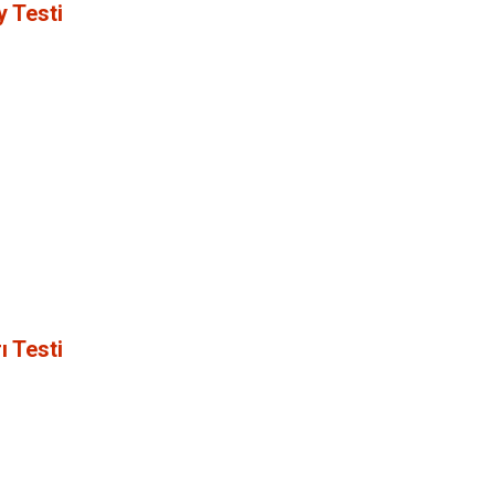
y Testi
ı Testi