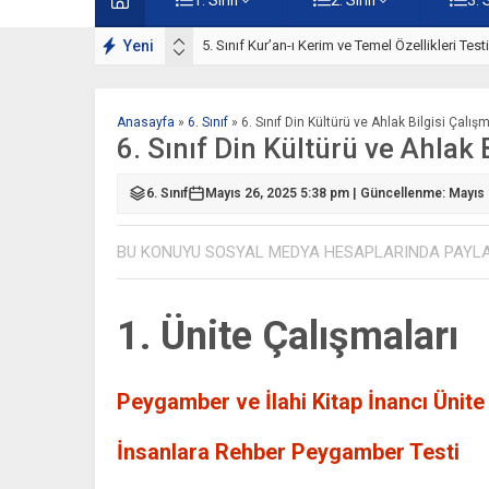
ışmaları
Yeni
5. Sınıf Kur’an-ı Kerim ve Temel Özellikleri Tes
Anasayfa
»
6. Sınıf
»
6. Sınıf Din Kültürü ve Ahlak Bilgisi Çalışm
6. Sınıf Din Kültürü ve Ahlak 
6. Sınıf
Mayıs 26, 2025 5:38 pm | Güncellenme: Mayıs
BU KONUYU SOSYAL MEDYA HESAPLARINDA PAYL
1. Ünite Çalışmaları
Peygamber ve İlahi Kitap İnancı Ünite
İnsanlara Rehber Peygamber Testi