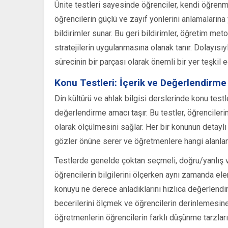
Ünite testleri sayesinde öğrenciler, kendi öğrenme
öğrencilerin güçlü ve zayıf yönlerini anlamalarına
bildirimler sunar. Bu geri bildirimler, öğretim met
stratejilerin uygulanmasına olanak tanır. Dolayısı
sürecinin bir parçası olarak önemli bir yer teşkil e
Konu Testleri: İçerik ve Değerlendirme
Din kültürü ve ahlak bilgisi derslerinde konu testler
değerlendirme amacı taşır. Bu testler, öğrencilerin
olarak ölçülmesini sağlar. Her bir konunun detaylı 
gözler önüne serer ve öğretmenlere hangi alanlar
Testlerde genelde çoktan seçmeli, doğru/yanlış ve 
öğrencilerin bilgilerini ölçerken aynı zamanda el
konuyu ne derece anladıklarını hızlıca değerlendir
becerilerini ölçmek ve öğrencilerin derinlemesine b
öğretmenlerin öğrencilerin farklı düşünme tarzların