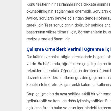
Konu testlerinin hazırlanmasında dikkate alınması 
okunabilirliğinin sağlanması önemlidir. Soruların
Ayrıca, soruların seviye açısından dengeli olması
gereklidir. Test sonuçlarının doğru bir şekilde anal
başarısının yükseltilmesi için, öğretmenlerin bu a
revize etmeleri önemlidir.
Çalışma Örnekleri: Verimli Öğrenme İçin
Din kültürü ve ahlak bilgisi derslerinde başarılı ol
vardır. Bu bağlamda, öğrencilere çeşitli çalışma ör
teknikleri önemlidir. Öğrencilerin dersten öğrendik
düzenli olarak ders notlarını gözden geçirmeleri ön
konuları tekrar etmek için renkli kalemler kullanara
Grup çalışmaları da aynı şekilde etkili bir yöntemdir
geliştirebilir ve konuları daha iyi anlayabilirler. Bu
açıklama fırsatı bulur ve grup içerisindeki tartışm