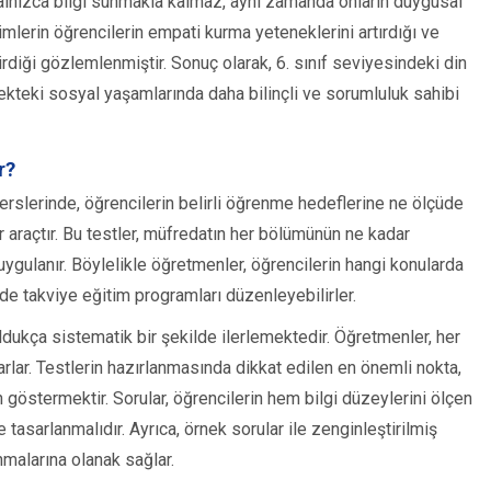
 yalnızca bilgi sunmakla kalmaz, aynı zamanda onların duygusal
timlerin öğrencilerin empati kurma yeteneklerini artırdığı ve
irdiği gözlemlenmiştir. Sonuç olarak, 6. sınıf seviyesindeki din
ecekteki sosyal yaşamlarında daha bilinçli ve sorumluluk sahibi
r?
i derslerinde, öğrencilerin belirli öğrenme hedeflerine ne ölçüde
r araçtır. Bu testler, müfredatın her bölümünün ne kadar
ygulanır. Böylelikle öğretmenler, öğrencilerin hangi konularda
nde takviye eğitim programları düzenleyebilirler.
ldukça sistematik bir şekilde ilerlemektedir. Öğretmenler, her
larlar. Testlerin hazırlanmasında dikkat edilen en önemli nokta,
göstermektir. Sorular, öğrencilerin hem bilgi düzeylerini ölçen
tasarlanmalıdır. Ayrıca, örnek sorular ile zenginleştirilmiş
anmalarına olanak sağlar.