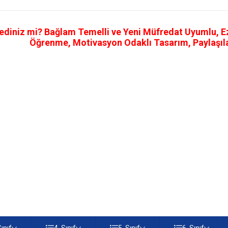
ediniz mi? Bağlam Temelli ve Yeni Müfredat Uyumlu, Ezb
Öğrenme, Motivasyon Odaklı Tasarım, Paylaşılab
Sınıf
4. Sınıf
5. Sınıf
6. Sınıf