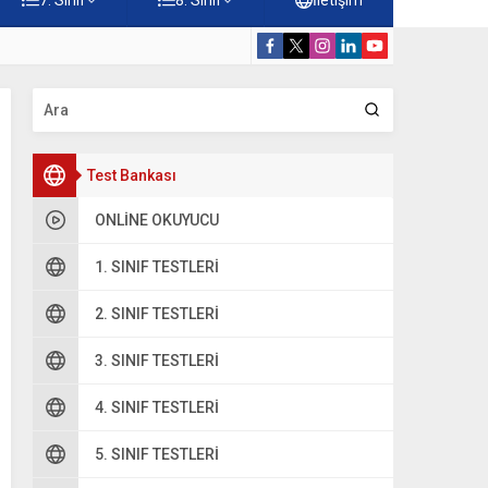
Konuları Testi – Online Çöz
5. Sınıf Kur’a
Test Bankası
ONLINE OKUYUCU
1. SINIF TESTLERI
2. SINIF TESTLERI
3. SINIF TESTLERI
4. SINIF TESTLERI
5. SINIF TESTLERI