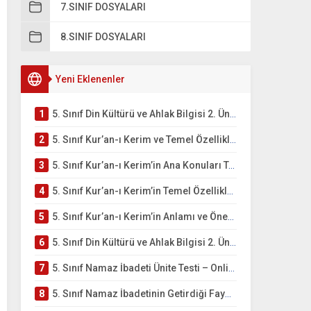
7.SINIF DOSYALARI
8.SINIF DOSYALARI
Yeni Eklenenler
1
5. Sınıf Din Kültürü ve Ahlak Bilgisi 2. Ünite: Kur’an-ı Kerim Çalışmaları
2
5. Sınıf Kur’an-ı Kerim ve Temel Özellikleri Testi – Online Çöz
3
5. Sınıf Kur’an-ı Kerim’in Ana Konuları Testi – Online Çöz
4
5. Sınıf Kur’an-ı Kerim’in Temel Özellikleri ve Önemi Testi – Online Çöz
5
5. Sınıf Kur’an-ı Kerim’in Anlamı ve Önemi Testi – Online Çöz
6
5. Sınıf Din Kültürü ve Ahlak Bilgisi 2. Ünite: Namaz İbadeti Çalışmaları
7
5. Sınıf Namaz İbadeti Ünite Testi – Online Çöz
8
5. Sınıf Namaz İbadetinin Getirdiği Faydalar Testi