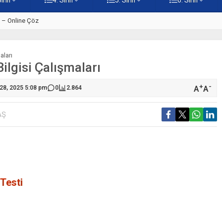
ti – Online Çöz
5. Sınıf Kur’an-ı Kerim’in Ana 
aları
Bilgisi Çalışmaları
+
-
A
A
 28, 2025 5:08 pm
0
2.864
AŞ
 Testi