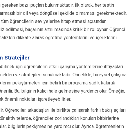
gereken bazı ipuçları bulunmaktadır. İlk olarak, her testin
 karmaşık bir dil veya döngüsel şekilde olmaması gerekmektedir.
, tüm öğrencilerin seviyelerine hitap etmesi açısından
iz edilmesi, başarının artırılmasında kritik bir rol oynar. Öğrenci
nalizleri dikkate alarak öğretme yöntemlerini ve içeriklerini
 Stratejiler
abilmek için öğrencilerin etkili çalışma yöntemlerine ihtiyaçları
nekleri ve stratejileri sunulmaktadır. Öncelikle, bireysel çalışma
lerini pekiştirmeleri için belirli bir programa sadık kalarak
erilir. Bu, bilginin kalıcı hale gelmesine yardımcı olur. Örneğin,
k önemli noktaları işaretleyebilirler.
. Öğrenciler, arkadaşları ile birlikte çalışarak farklı bakış açıları
 tür aktivitelerde, öğrenciler zorlandıkları konuları birbirlerine
alar, bilgilerin pekişmesine yardımcı olur. Ayrıca, öğretmenlerin