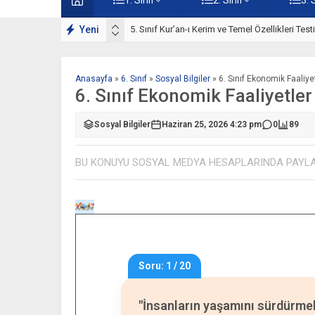
ışmaları
Yeni
5. Sınıf Kur’an-ı Kerim ve Temel Özellikleri Tes
Anasayfa
»
6. Sınıf
»
Sosyal Bilgiler
»
6. Sınıf Ekonomik Faaliye
6. Sınıf Ekonomik Faaliyetler
Sosyal Bilgiler
Haziran 25, 2026 4:23 pm
0
89
BU KONUYU SOSYAL MEDYA HESAPLARINDA PAYL
Soru: 1 / 20
"İnsanların yaşamını sürdürmek