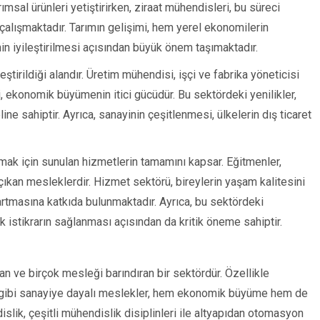
ımsal ürünleri yetiştirirken, ziraat mühendisleri, bu süreci
a çalışmaktadır. Tarımın gelişimi, hem yerel ekonomilerin
iyileştirilmesi açısından büyük önem taşımaktadır.
ştirildiği alandır. Üretim mühendisi, işçi ve fabrika yöneticisi
, ekonomik büyümenin itici gücüdür. Bu sektördeki yenilikler,
ne sahiptir. Ayrıca, sanayinin çeşitlenmesi, ülkelerin dış ticaret
lamak için sunulan hizmetlerin tamamını kapsar. Eğitmenler,
 çıkan mesleklerdir. Hizmet sektörü, bireylerin yaşam kalitesini
rtmasına katkıda bulunmaktadır. Ayrıca, bu sektördeki
 istikrarın sağlanması açısından da kritik öneme sahiptir.
n ve birçok mesleği barındıran bir sektördür. Özellikle
ği gibi sanayiye dayalı meslekler, hem ekonomik büyüme hem de
lik, çeşitli mühendislik disiplinleri ile altyapıdan otomasyon