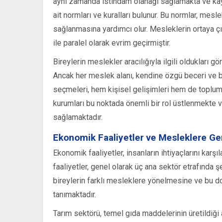
aynı zamanda istihdam olanağı sağlamakta ve kay
ait normları ve kuralları bulunur. Bu normlar, mesle
sağlanmasına yardımcı olur. Mesleklerin ortaya çık
ile paralel olarak evrim geçirmiştir.
Bireylerin meslekler aracılığıyla ilgili oldukları 
Ancak her meslek alanı, kendine özgü beceri ve bi
seçmeleri, hem kişisel gelişimleri hem de toplum
kurumları bu noktada önemli bir rol üstlenmekte ve
sağlamaktadır.
Ekonomik Faaliyetler ve Mesleklere Ge
Ekonomik faaliyetler, insanların ihtiyaçlarını kar
faaliyetler, genel olarak üç ana sektör etrafında ş
bireylerin farklı mesleklere yönelmesine ve bu d
tanımaktadır.
Tarım sektörü, temel gıda maddelerinin üretildiği al