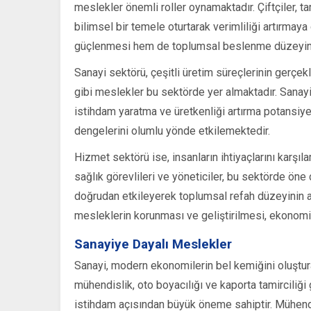
meslekler önemli roller oynamaktadır. Çiftçiler, tar
bilimsel bir temele oturtarak verimliliği artırmay
güçlenmesi hem de toplumsal beslenme düzeyinin 
Sanayi sektörü, çeşitli üretim süreçlerinin gerçekle
gibi meslekler bu sektörde yer almaktadır. Sanayi
istihdam yaratma ve üretkenliği artırma potansiyeli
dengelerini olumlu yönde etkilemektedir.
Hizmet sektörü ise, insanların ihtiyaçlarını karşı
sağlık görevlileri ve yöneticiler, bu sektörde öne
doğrudan etkileyerek toplumsal refah düzeyinin a
mesleklerin korunması ve geliştirilmesi, ekonomik
Sanayiye Dayalı Meslekler
Sanayi, modern ekonomilerin bel kemiğini oluştura
mühendislik, oto boyacılığı ve kaporta tamircili
istihdam açısından büyük öneme sahiptir. Mühendis