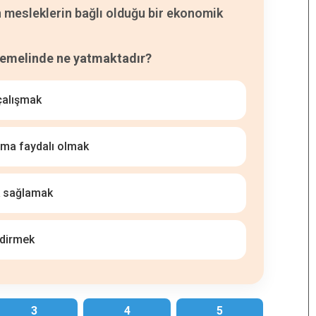
 mesleklerin bağlı olduğu bir ekonomik
temelinde ne yatmaktadır?
çalışmak
uma faydalı olmak
k sağlamak
ndirmek
3
4
5