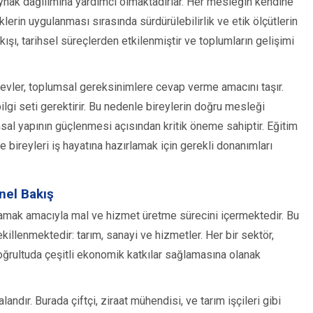
nak dağılımına yardımcı olmaktadırlar. Her mesleğin kendine
klerin uygulanması sırasında sürdürülebilirlik ve etik ölçütlerin
ışı, tarihsel süreçlerden etkilenmiştir ve toplumların gelişimi
görevler, toplumsal gereksinimlere cevap verme amacını taşır.
lgi seti gerektirir. Bu nedenle bireylerin doğru mesleği
sal yapının güçlenmesi açısından kritik öneme sahiptir. Eğitim
 bireyleri iş hayatına hazırlamak için gerekli donanımları
nel Bakış
şılamak amacıyla mal ve hizmet üretme sürecini içermektedir. Bu
ekillenmektedir: tarım, sanayi ve hizmetler. Her bir sektör,
oğrultuda çeşitli ekonomik katkılar sağlamasına olanak
andır. Burada çiftçi, ziraat mühendisi, ve tarım işçileri gibi