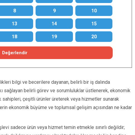
8
9
10
13
14
15
18
19
20
Değerlendir
leri bilgi ve becerilere dayanan, belirli bir iş dalında
kı sağlayan belirli görev ve sorumluluklar üstlenerek, ekonomik
k sahipleri, çeşitli ürünler üreterek veya hizmetler sunarak
eklerin ekonomik büyüme ve toplumsal gelişim açısından ne kadar
levi sadece ürün veya hizmet temin etmekle sınırlı değildir;