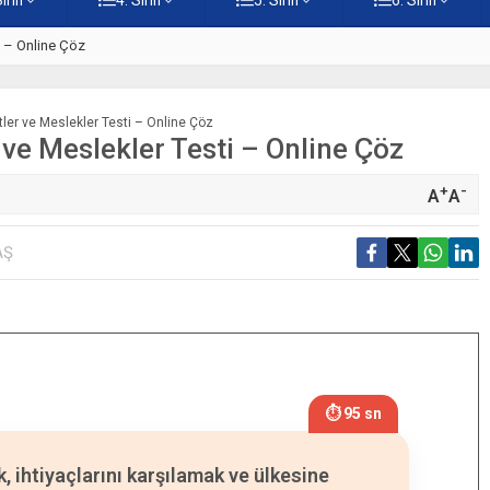
ti – Online Çöz
5. Sınıf Kur’an-ı Kerim’in Ana 
tler ve Meslekler Testi – Online Çöz
 ve Meslekler Testi – Online Çöz
+
-
A
A
AŞ
⏱ 94 sn
, ihtiyaçlarını karşılamak ve ülkesine