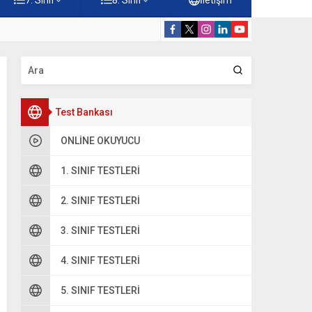
Konuları Testi – Online Çöz
5. Sınıf Kur’a
Test Bankası
ONLINE OKUYUCU
1. SINIF TESTLERI
2. SINIF TESTLERI
3. SINIF TESTLERI
4. SINIF TESTLERI
5. SINIF TESTLERI