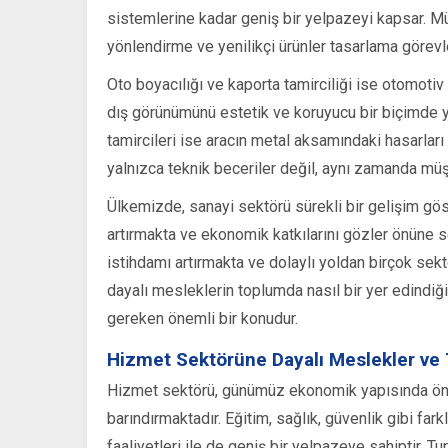
sistemlerine kadar geniş bir yelpazeyi kapsar. M
yönlendirme ve yenilikçi ürünler tasarlama görevl
Oto boyacılığı ve kaporta tamirciliği ise otomotiv 
dış görünümünü estetik ve koruyucu bir biçimde 
tamircileri ise aracın metal aksamındaki hasarlar
yalnızca teknik beceriler değil, aynı zamanda müşt
Ülkemizde, sanayi sektörü sürekli bir gelişim gö
artırmakta ve ekonomik katkılarını gözler önüne se
istihdamı artırmakta ve dolaylı yoldan birçok sek
dayalı mesleklerin toplumda nasıl bir yer edindiği
gereken önemli bir konudur.
Hizmet Sektörüne Dayalı Meslekler ve 
Hizmet sektörü, günümüz ekonomik yapısında önem
barındırmaktadır. Eğitim, sağlık, güvenlik gibi far
faaliyetleri ile de geniş bir yelpazeye sahiptir. Tu