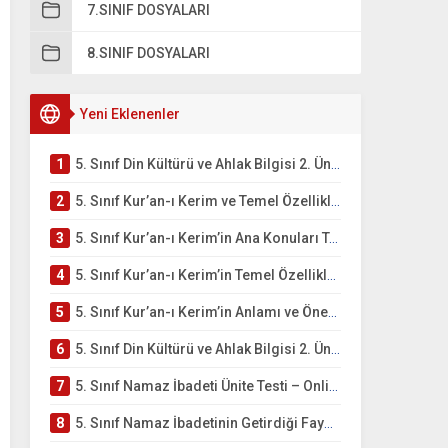
7.SINIF DOSYALARI
8.SINIF DOSYALARI
Yeni Eklenenler
1
5. Sınıf Din Kültürü ve Ahlak Bilgisi 2. Ünite: Kur’an-ı Kerim Çalışmaları
2
5. Sınıf Kur’an-ı Kerim ve Temel Özellikleri Testi – Online Çöz
3
5. Sınıf Kur’an-ı Kerim’in Ana Konuları Testi – Online Çöz
4
5. Sınıf Kur’an-ı Kerim’in Temel Özellikleri ve Önemi Testi – Online Çöz
5
5. Sınıf Kur’an-ı Kerim’in Anlamı ve Önemi Testi – Online Çöz
6
5. Sınıf Din Kültürü ve Ahlak Bilgisi 2. Ünite: Namaz İbadeti Çalışmaları
7
5. Sınıf Namaz İbadeti Ünite Testi – Online Çöz
8
5. Sınıf Namaz İbadetinin Getirdiği Faydalar Testi