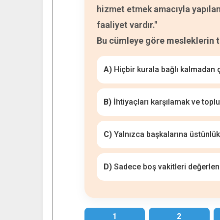
hizmet etmek amacıyla yapılan
faaliyet vardır."
Bu cümleye göre mesleklerin 
A)
Hiçbir kurala bağlı kalmadan 
B)
İhtiyaçları karşılamak ve topl
C)
Yalnızca başkalarına üstünlü
D)
Sadece boş vakitleri değerle
1
2