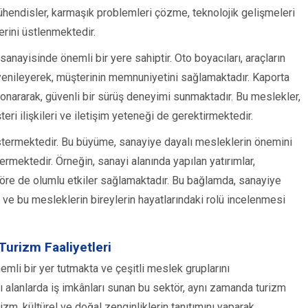
ühendisler, karmaşık problemleri çözme, teknolojik gelişmeleri
erini üstlenmektedir.
sanayisinde önemli bir yere sahiptir. Oto boyacıları, araçların
yenileyerek, müşterinin memnuniyetini sağlamaktadır. Kaporta
ı onararak, güvenli bir sürüş deneyimi sunmaktadır. Bu meslekler,
eri ilişkileri ve iletişim yeteneği de gerektirmektedir.
stermektedir. Bu büyüme, sanayiye dayalı mesleklerin önemini
rmektedir. Örneğin, sanayi alanında yapılan yatırımlar,
töre de olumlu etkiler sağlamaktadır. Bu bağlamda, sanayiye
 ve bu mesleklerin bireylerin hayatlarındaki rolü incelenmesi
Turizm Faaliyetleri
li bir yer tutmakta ve çeşitli meslek gruplarını
klı alanlarda iş imkânları sunan bu sektör, aynı zamanda turizm
rizm, kültürel ve doğal zenginliklerin tanıtımını yaparak