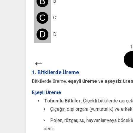
B
B
C
C
D
D
1
←
1. Bitkilerde Üreme
Bitkilerde üreme,
eşeyli üreme
ve
eşeysiz üre
Eşeyli Üreme
Tohumlu Bitkiler:
Çiçekli bitkilerde gerçekl
Çiçeğin dişi organı (yumurtalık) ve erkek
Polen, rüzgar, su, hayvanlar veya böcekle
denir.