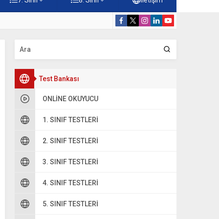
rdiği Faydalar Testi
5. Sınıf Namazı
Test Bankası
ONLINE OKUYUCU
1. SINIF TESTLERI
2. SINIF TESTLERI
oru 2
3. SINIF TESTLERI
. Tohum ya da meyve oluşturma
. Döllenme
4. SINIF TESTLERI
. Çimlenme
5. SINIF TESTLERI