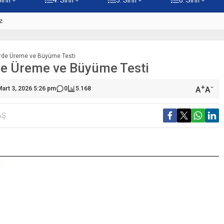
z
5. Sınıf Namaz İbadetinin Geti
ilerde Üreme ve Büyüme Testi
erde Üreme ve Büyüme Testi
+
-
A
A
Mart 3, 2026 5:26 pm
0
5.168
AŞ
S
1
2
3