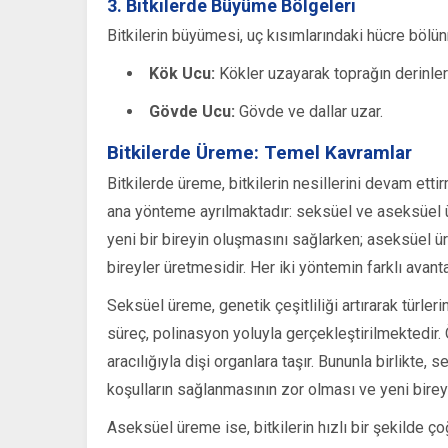
3. Bitkilerde Büyüme Bölgeleri
Bitkilerin büyümesi, uç kısımlarındaki hücre bölü
Kök Ucu:
Kökler uzayarak toprağın derinleri
Gövde Ucu:
Gövde ve dallar uzar.
Bitkilerde Üreme: Temel Kavramlar
Bitkilerde üreme, bitkilerin nesillerini devam ettir
ana yönteme ayrılmaktadır: seksüel ve aseksüel ü
yeni bir bireyin oluşmasını sağlarken; aseksüel ür
bireyler üretmesidir. Her iki yöntemin farklı avant
Seksüel üreme, genetik çeşitliliği artırarak türler
süreç, polinasyon yoluyla gerçekleştirilmektedir. Ö
aracılığıyla dişi organlara taşır. Bununla birlikte
koşulların sağlanmasının zor olması ve yeni bireyl
Aseksüel üreme ise, bitkilerin hızlı bir şekilde 