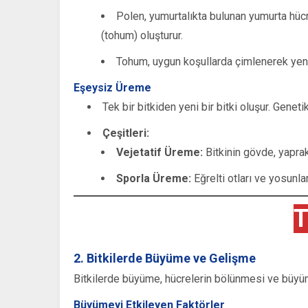
Polen, yumurtalıkta bulunan yumurta hücr
(tohum) oluşturur.
Tohum, uygun koşullarda çimlenerek yeni b
Eşeysiz Üreme
Tek bir bitkiden yeni bir bitki oluşur. Geneti
Çeşitleri:
Vejetatif Üreme:
Bitkinin gövde, yaprak
Sporla Üreme:
Eğrelti otları ve yosunlar
T
2. Bitkilerde Büyüme ve Gelişme
Bitkilerde büyüme, hücrelerin bölünmesi ve büyü
Büyümeyi Etkileyen Faktörler