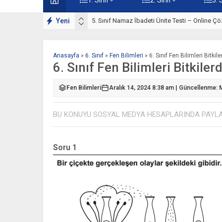
lışmaları
Yeni
5. Sınıf Namaz İbadeti Ünite Testi – Online Çö
Anasayfa
»
6. Sınıf
»
Fen Bilimleri
»
6. Sınıf Fen Bilimleri Bitk
6. Sınıf Fen Bilimleri Bitkil
Fen Bilimleri
Aralık 14, 2024 8:38 am | Güncellenme: 
BU KONUYU SOSYAL MEDYA HESAPLARINDA PAYL
Soru 1