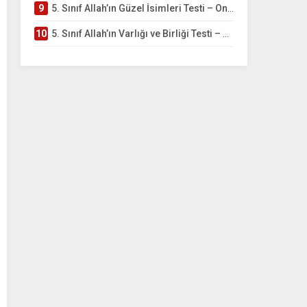
9
5. Sınıf Allah’ın Güzel İsimleri Testi – Online Çöz
10
5. Sınıf Allah’ın Varlığı ve Birliği Testi – Online Çöz