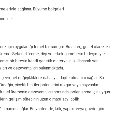
nmeleriyle sağlanır. Büyüme bölgeleri:
ne iner.
mek için uyguladığı temel bir süreçtir. Bu süreç, genel olarak iki
reme. Seksüel üreme, dişi ve erkek gametlerin birleşimiyle
eme, bir bireyin kendi genetik materyalini kullanarak yeni
ajları ve dezavantajları bulunmaktadır.
in çevresel değişikliklere daha iyi adapte olmasını sağlar. Bu
rneğin, çiçekli bitkiler polenlerini rüzgar veya hayvanlar
, seksüel üremenin dezavantajları arasında, polenlenme için uygun
erin gelişim sürecinin uzun olması sayılabilir.
çoğalmasını sağlar. Bu yöntemde, kök, yaprak veya gövde gibi