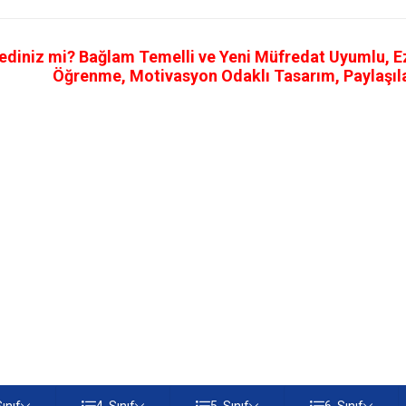
ediniz mi? Bağlam Temelli ve Yeni Müfredat Uyumlu, Ezb
Öğrenme, Motivasyon Odaklı Tasarım, Paylaşılab
Sınıf
4. Sınıf
5. Sınıf
6. Sınıf