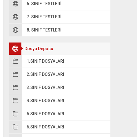
. Genç bitkinin oluşması
6. SINIF TESTLERI
. Tozlaşma
7. SINIF TESTLERI
. Olgun bitkinin oluşması
8. SINIF TESTLERI
ir bitkinin hayat döngüsü düşünüldüğünde geçirdiği evreleri
lmalıdır?
Dosya Deposu
1.SINIF DOSYALARI
A
5-1-2-4-3-6
2.SINIF DOSYALARI
B
3.SINIF DOSYALARI
6-3-4-1-2-5
4.SINIF DOSYALARI
C
5-2-1-3-4-6
5.SINIF DOSYALARI
D
1-3-4-6-5-2
6.SINIF DOSYALARI