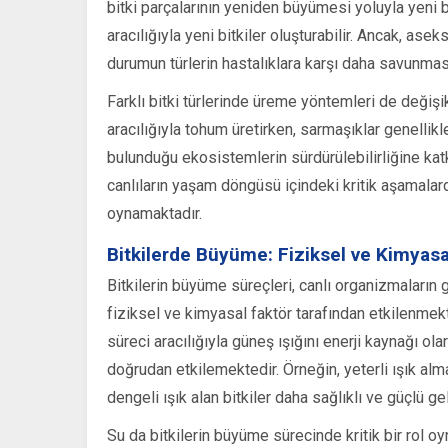
bitki parçalarının yeniden büyümesi yoluyla yeni bi
aracılığıyla yeni bitkiler oluşturabilir. Ancak, as
durumun türlerin hastalıklara karşı daha savunma
Farklı bitki türlerinde üreme yöntemleri de değiş
aracılığıyla tohum üretirken, sarmaşıklar genellikl
bulunduğu ekosistemlerin sürdürülebilirliğine kat
canlıların yaşam döngüsü içindeki kritik aşamala
oynamaktadır.
Bitkilerde Büyüme: Fiziksel ve Kimyasa
Bitkilerin büyüme süreçleri, canlı organizmaların 
fiziksel ve kimyasal faktör tarafından etkilenmekte
süreci aracılığıyla güneş ışığını enerji kaynağı olara
doğrudan etkilemektedir. Örneğin, yeterli ışık alma
dengeli ışık alan bitkiler daha sağlıklı ve güçlü ge
Su da bitkilerin büyüme sürecinde kritik bir rol o