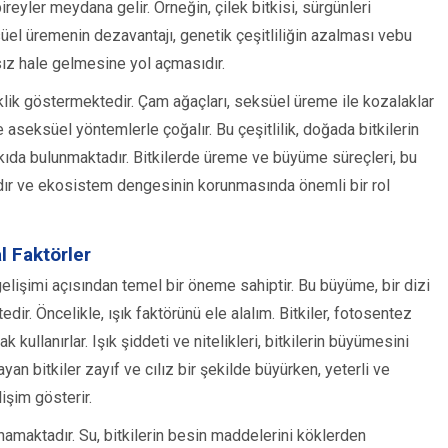
reyler meydana gelir. Örneğin, çilek bitkisi, sürgünleri
eksüel üremenin dezavantajı, genetik çeşitliliğin azalması vebu
sız hale gelmesine yol açmasıdır.
iklik göstermektedir. Çam ağaçları, seksüel üreme ile kozalaklar
e aseksüel yöntemlerle çoğalır. Bu çeşitlilik, doğada bitkilerin
kıda bulunmaktadır. Bitkilerde üreme ve büyüme süreçleri, bu
rdır ve ekosistem dengesinin korunmasında önemli bir rol
l Faktörler
gelişimi açısından temel bir öneme sahiptir. Bu büyüme, bir dizi
dir. Öncelikle, ışık faktörünü ele alalım. Bitkiler, fotosentez
k kullanırlar. Işık şiddeti ve nitelikleri, bitkilerin büyümesini
yan bitkiler zayıf ve cılız bir şekilde büyürken, yeterli ve
lişim gösterir.
ynamaktadır. Su, bitkilerin besin maddelerini köklerden