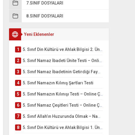
7.SINIF DOSYALARI
8.SINIF DOSYALARI
Yeni Eklenenler
1
5. Sınıf Din Kültürü ve Ahlak Bilgisi 2. Ünite: Namaz İbadeti Çalışmaları
2
5. Sınıf Namaz İbadeti Ünite Testi – Online Çöz
3
5. Sınıf Namaz İbadetinin Getirdiği Faydalar Testi
4
5. Sınıf Namazın Kılınış Şartları Testi
5
5. Sınıf Namazın Kılınışı Testi – Online Çöz
6
5. Sınıf Namaz Çeşitleri Testi – Online Çöz
7
5. Sınıf Allah’ın Huzurunda Olmak – Namaz İbadeti Testi
8
5. Sınıf Din Kültürü ve Ahlak Bilgisi 1. Ünite: Allah İnancı Çalışmaları