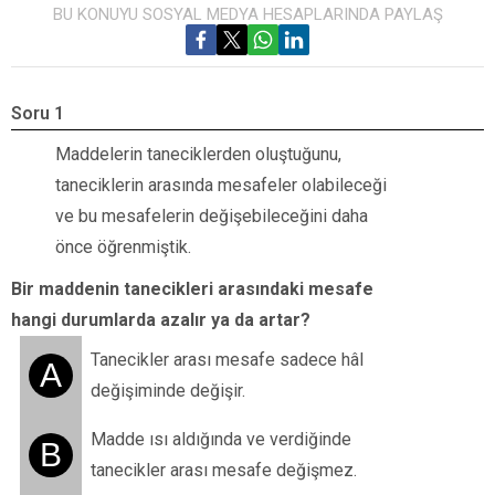
BU KONUYU SOSYAL MEDYA HESAPLARINDA PAYLAŞ
Soru 1
S
Maddelerin taneciklerden oluştuğunu,
M
taneciklerin arasında mesafeler olabileceği
u
ve bu mesafelerin değişebileceğini daha
h
önce öğrenmiştik.
Bir maddenin
tanecikleri arasındaki mesafe
hangi durumlarda azalır ya da artar?
Tanecikler arası mesafe sadece hâl
A
değişiminde değişir.
Madde ısı aldığında ve verdiğinde
B
tanecikler arası mesafe değişmez.