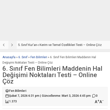
5. Sınıf Din Kültürü ve Ahlak Bilgisi 2. Ünite: Kur’an-ı Kerim Çalışmaları
5. Sınıf Kur’an-ı Kerim ve Temel Özellikleri Testi – Online Çöz
5
Anasayfa
»
6. Sınıf
»
Fen Bilimleri
»
6. Sınıf Fen Bilimleri Maddenin Hal
Değişimi Noktaları Testi – Online Çöz
6. Sınıf Fen Bilimleri Maddenin Hal
Değişimi Noktaları Testi – Online
Çöz
Fen Bilimleri
Şubat 7, 2026 6:31 pm | Güncellenme: Mart 3, 2026 4:45 pm
0
+
-
A
A
1.373