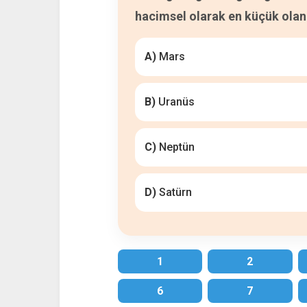
hacimsel olarak en küçük olan
A)
Mars
B)
Uranüs
C)
Neptün
D)
Satürn
1
2
6
7