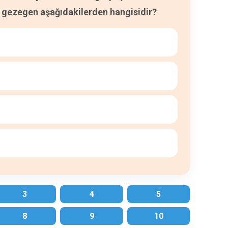
 gezegen aşağıdakilerden hangisidir?
3
4
5
8
9
10