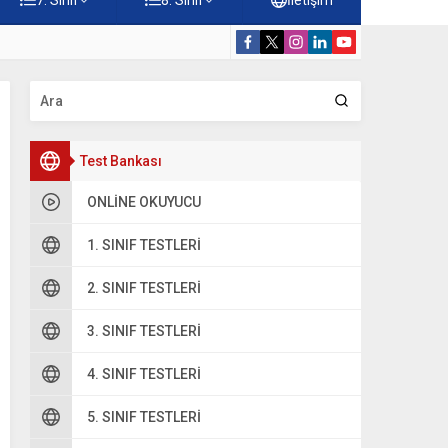
Konuları Testi – Online Çöz
5. Sınıf Kur’a
Test Bankası
ONLINE OKUYUCU
1. SINIF TESTLERI
2. SINIF TESTLERI
3. SINIF TESTLERI
4. SINIF TESTLERI
5. SINIF TESTLERI