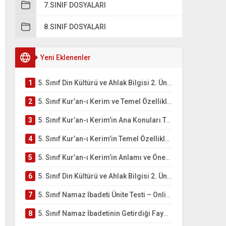
7.SINIF DOSYALARI
8.SINIF DOSYALARI
Yeni Eklenenler
1
5. Sınıf Din Kültürü ve Ahlak Bilgisi 2. Ünite: Kur’an-ı Kerim Çalışmaları
2
5. Sınıf Kur’an-ı Kerim ve Temel Özellikleri Testi – Online Çöz
3
5. Sınıf Kur’an-ı Kerim’in Ana Konuları Testi – Online Çöz
4
5. Sınıf Kur’an-ı Kerim’in Temel Özellikleri ve Önemi Testi – Online Çöz
5
5. Sınıf Kur’an-ı Kerim’in Anlamı ve Önemi Testi – Online Çöz
6
5. Sınıf Din Kültürü ve Ahlak Bilgisi 2. Ünite: Namaz İbadeti Çalışmaları
7
5. Sınıf Namaz İbadeti Ünite Testi – Online Çöz
8
5. Sınıf Namaz İbadetinin Getirdiği Faydalar Testi