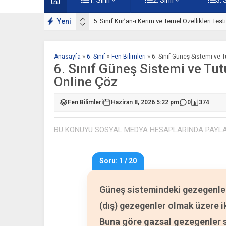
ışmaları
Yeni
5. Sınıf Kur’an-ı Kerim ve Temel Özellikleri Tes
Anasayfa
»
6. Sınıf
»
Fen Bilimleri
»
6. Sınıf Güneş Sistemi ve 
6. Sınıf Güneş Sistemi ve Tu
Online Çöz
Fen Bilimleri
Haziran 8, 2026 5:22 pm
0
374
BU KONUYU SOSYAL MEDYA HESAPLARINDA PAYL
Soru: 1 / 20
Güneş sistemindeki gezegenler 
(dış) gezegenler olmak üzere ik
Buna göre gazsal gezegenler sı