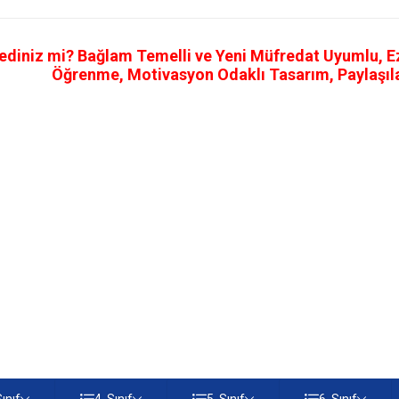
ediniz mi? Bağlam Temelli ve Yeni Müfredat Uyumlu, Ezb
Öğrenme, Motivasyon Odaklı Tasarım, Paylaşılab
Sınıf
4. Sınıf
5. Sınıf
6. Sınıf