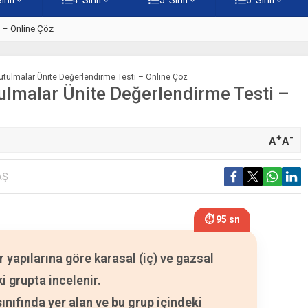
ti – Online Çöz
5. Sınıf Kur’an-ı Kerim’in Ana 
Tutulmalar Ünite Değerlendirme Testi – Online Çöz
tulmalar Ünite Değerlendirme Testi –
+
-
A
A
AŞ
⏱ 94 sn
yapılarına göre karasal (iç) ve gazsal
i grupta incelenir.
nıfında yer alan ve bu grup içindeki