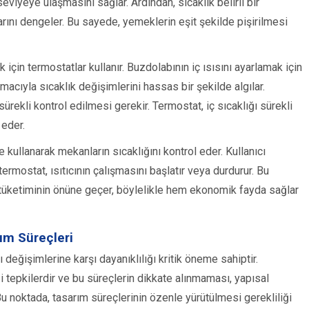
seviyeye ulaşmasını sağlar. Ardından, sıcaklık belirli bir
larını dengeler. Bu sayede, yemeklerin eşit şekilde pişirilmesi
için termostatlar kullanır. Buzdolabının iç ısısını ayarlamak için
macıyla sıcaklık değişimlerini hassas bir şekilde algılar.
sürekli kontrol edilmesi gerekir. Termostat, iç sıcaklığı sürekli
 eder.
lde kullanarak mekanların sıcaklığını kontrol eder. Kullanıcı
ermostat, ısıtıcının çalışmasını başlatır veya durdurur. Bu
üç tüketiminin önüne geçer, böylelikle hem ekonomik fayda sağlar
ım Süreçleri
 değişimlerine karşı dayanıklılığı kritik öneme sahiptir.
tepkilerdir ve bu süreçlerin dikkate alınmaması, yapısal
Bu noktada, tasarım süreçlerinin özenle yürütülmesi gerekliliği