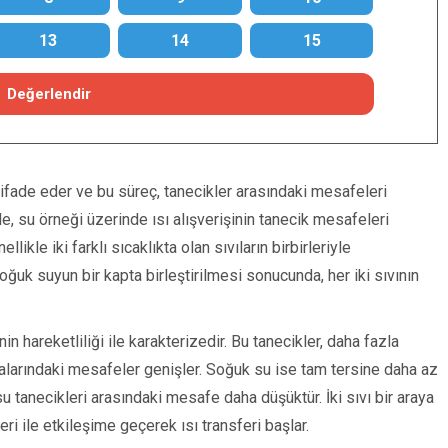
13
14
15
Değerlendir
i ifade eder ve bu süreç, tanecikler arasındaki mesafeleri
e, su örneği üzerinde ısı alışverişinin tanecik mesafeleri
llikle iki farklı sıcaklıkta olan sıvıların birbirleriyle
ğuk suyun bir kapta birleştirilmesi sonucunda, her iki sıvının
n hareketliliği ile karakterizedir. Bu tanecikler, daha fazla
 aralarındaki mesafeler genişler. Soğuk su ise tam tersine daha az
u tanecikleri arasındaki mesafe daha düşüktür. İki sıvı bir araya
ri ile etkileşime geçerek ısı transferi başlar.