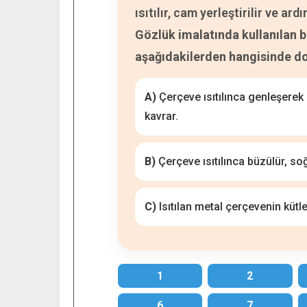
ısıtılır, cam yerleştirilir ve 
Gözlük imalatında kullanılan 
aşağıdakilerden hangisinde do
A)
Çerçeve ısıtılınca genleşerek
kavrar.
B)
Çerçeve ısıtılınca büzülür, soğ
C)
Isıtılan metal çerçevenin kütle
1
2
6
7