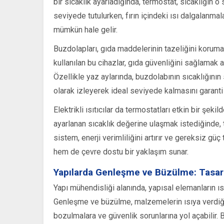
bir sıcaklık ayarladığında, termostat, sıcaklığın o 
seviyede tutulurken, fırın içindeki ısı dalgalanma
mümkün hale gelir.
Buzdolapları, gıda maddelerinin tazeliğini korumak 
kullanılan bu cihazlar, gıda güvenliğini sağlamak a
Özellikle yaz aylarında, buzdolabının sıcaklığının 
olarak izleyerek ideal seviyede kalmasını garanti
Elektrikli ısıtıcılar da termostatları etkin bir şeki
ayarlanan sıcaklık değerine ulaşmak istediğinde, t
sistem, enerji verimliliğini artırır ve gereksiz g
hem de çevre dostu bir yaklaşım sunar.
Yapılarda Genleşme ve Büzülme: Tasar
Yapı mühendisliği alanında, yapısal elemanların ısı
Genleşme ve büzülme, malzemelerin ısıya verdiği 
bozulmalara ve güvenlik sorunlarına yol açabilir. 