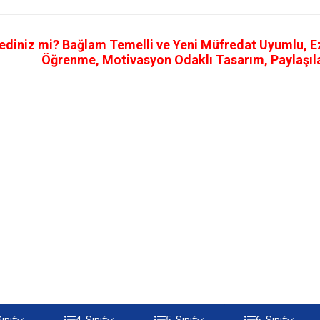
ediniz mi? Bağlam Temelli ve Yeni Müfredat Uyumlu, Ezb
Öğrenme, Motivasyon Odaklı Tasarım, Paylaşılab
Sınıf
4. Sınıf
5. Sınıf
6. Sınıf