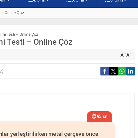
ti – Online Çöz
5. Sınıf Kur’an-ı Kerim’in Ana 
eşimi Testi – Online Çöz
mi Testi – Online Çöz
+
-
A
A
AŞ
⏱ 94 sn
lar yerleştirilirken metal çerçeve önce