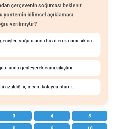
ardından çerçevenin soğuması beklenir.
bu yöntemin bilimsel açıklaması
ğru verilmiştir?
 genişler, soğutulunca büzülerek camı sıkıca
utulunca genleşerek camı sıkıştırır.
si azaldığı için cam kolayca oturur.
3
4
5
8
9
10