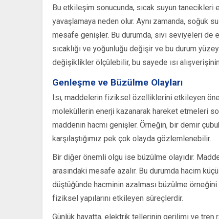
Bu etkileşim sonucunda, sıcak suyun tanecikleri e
yavaşlamaya neden olur. Aynı zamanda, soğuk su tan
mesafe genişler. Bu durumda, sıvı seviyeleri de et
sıcaklığı ve yoğunluğu değişir ve bu durum yüzey
değişiklikler ölçülebilir, bu sayede ısı alışverişinin 
Genleşme ve Büzülme Olayları
Isı, maddelerin fiziksel özelliklerini etkileyen öne
moleküllerin enerji kazanarak hareket etmeleri so
maddenin hacmi genişler. Örneğin, bir demir çubuk 
karşılaştığımız pek çok olayda gözlemlenebilir.
Bir diğer önemli olgu ise büzülme olayıdır. Madd
arasındaki mesafe azalır. Bu durumda hacim küçü
düştüğünde hacminin azalması büzülme örneğini 
fiziksel yapılarını etkileyen süreçlerdir.
Günlük hayatta, elektrik tellerinin gerilimi ve tre