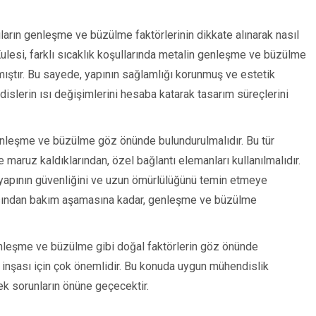
pıların genleşme ve büzülme faktörlerinin dikkate alınarak nasıl
 Kulesi, farklı sıcaklık koşullarında metalin genleşme ve büzülme
ılmıştır. Bu sayede, yapının sağlamlığı korunmuş ve estetik
islerin ısı değişimlerini hesaba katarak tasarım süreçlerini
genleşme ve büzülme göz önünde bulundurulmalıdır. Bu tür
ne maruz kaldıklarından, özel bağlantı elemanları kullanılmalıdır.
e, yapının güvenliğini ve uzun ömürlülüğünü temin etmeye
masından bakım aşamasına kadar, genleşme ve büzülme
enleşme ve büzülme gibi doğal faktörlerin göz önünde
n inşası için çok önemlidir. Bu konuda uygun mühendislik
ek sorunların önüne geçecektir.