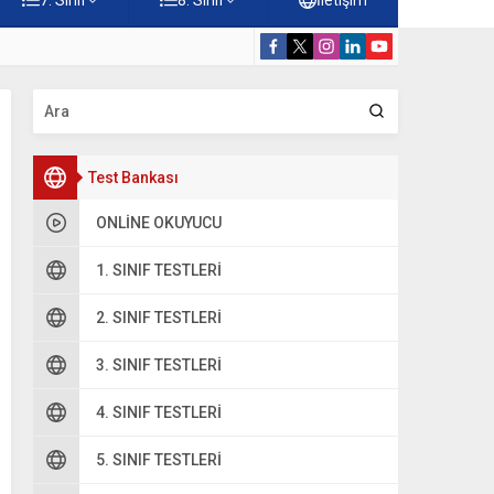
Konuları Testi – Online Çöz
5. Sınıf Kur’a
Test Bankası
ONLINE OKUYUCU
1. SINIF TESTLERI
2. SINIF TESTLERI
3. SINIF TESTLERI
4. SINIF TESTLERI
5. SINIF TESTLERI