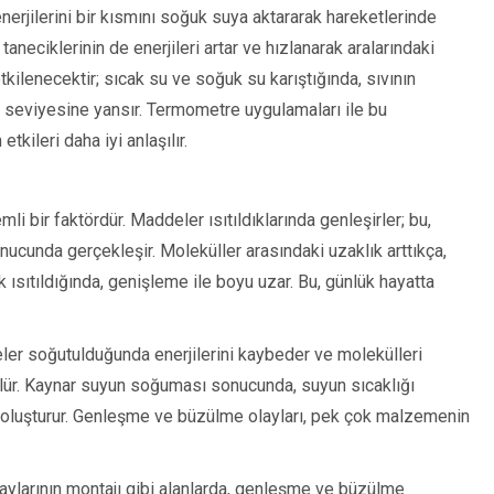
nerjilerini bir kısmını soğuk suya aktararak hareketlerinde
eciklerinin de enerjileri artar ve hızlanarak aralarındaki
kilenecektir; sıcak su ve soğuk su karıştığında, sıvının
 seviyesine yansır. Termometre uygulamaları ile bu
etkileri daha iyi anlaşılır.
mli bir faktördür. Maddeler ısıtıldıklarında genleşirler; bu,
nucunda gerçekleşir. Moleküller arasındaki uzaklık arttıkça,
ısıtıldığında, genişleme ile boyu uzar. Bu, günlük hayatta
eler soğutulduğunda enerjilerini kaybeder ve molekülleri
lür. Kaynar suyun soğuması sonucunda, suyun sıcaklığı
oluşturur. Genleşme ve büzülme olayları, pek çok malzemenin
n raylarının montajı gibi alanlarda, genleşme ve büzülme