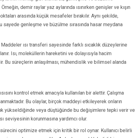
 Örneğin, demir raylar yaz aylarında ısınırken genişler ve kışın
oktaları arasında küçük mesafeler bırakılır. Aynı şekilde,
ır, bu sayede genleşme ve büzülme sırasında hasar meydana
r. Maddeler ısı transferi sayesinde farklı sıcaklık düzeylerine
nır. Isı, moleküllerin hareketini ve dolayısıyla hacim
ir. Bu süreçlerin anlaşılması, mühendislik ve bilimsel alanda
 ısısını kontrol etmek amacıyla kullanılan bir alettir. Çalışma
anmaktadır. Bu olaylar, birçok maddeyi etkileyerek onların
aklık yükseldiğinde veya düştüğünde bu değişimlere tepki verir ve
ısı seviyesinin korunmasına yardımcı olur.
sürecini optimize etmek için kritik bir rol oynar. Kullanıcı belirli