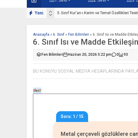
ışmaları
Yeni
5. Sınıf Kur’an-ı Kerim ve Temel Özellikleri Tes
Anasayfa
»
6. Sınıf
»
Fen Bilimleri
»
6. Sınıf Isı ve Madde Etkil
6. Sınıf Isı ve Madde Etkileşi
Fen Bilimleri
Haziran 20, 2026 5:22 pm
0
93
BU KONUYU SOSYAL MEDYA HESAPLARINDA PAYL
Soru: 1 / 15
Metal çerçeveli gözlüklere cam