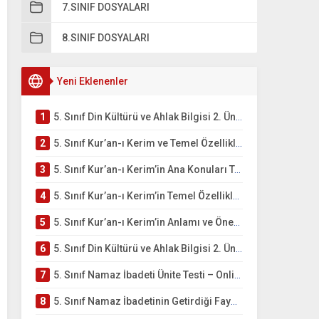
7.SINIF DOSYALARI
8.SINIF DOSYALARI
Yeni Eklenenler
1
5. Sınıf Din Kültürü ve Ahlak Bilgisi 2. Ünite: Kur’an-ı Kerim Çalışmaları
2
5. Sınıf Kur’an-ı Kerim ve Temel Özellikleri Testi – Online Çöz
3
5. Sınıf Kur’an-ı Kerim’in Ana Konuları Testi – Online Çöz
4
5. Sınıf Kur’an-ı Kerim’in Temel Özellikleri ve Önemi Testi – Online Çöz
5
5. Sınıf Kur’an-ı Kerim’in Anlamı ve Önemi Testi – Online Çöz
6
5. Sınıf Din Kültürü ve Ahlak Bilgisi 2. Ünite: Namaz İbadeti Çalışmaları
7
5. Sınıf Namaz İbadeti Ünite Testi – Online Çöz
8
5. Sınıf Namaz İbadetinin Getirdiği Faydalar Testi