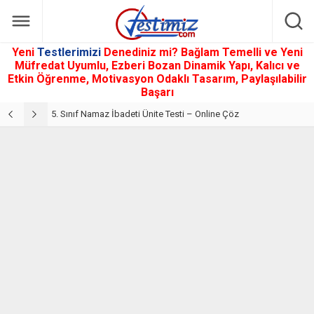
Yeni
Testlerimizi
Denediniz mi? Bağlam Temelli ve Yeni
Müfredat Uyumlu, Ezberi Bozan Dinamik Yapı, Kalıcı ve
Etkin Öğrenme, Motivasyon Odaklı Tasarım, Paylaşılabilir
Başarı
5. Sınıf Din Kültürü ve Ahlak Bilgisi 2. Ünite: Namaz İbadeti Çalışmaları
5. Sınıf Namaz İbadeti Ünite Testi – Online Çöz
5