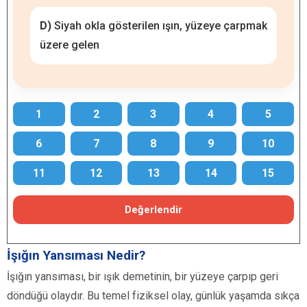
D)
Siyah okla gösterilen ışın, yüzeye çarpmak
üzere gelen
1
2
3
4
5
6
7
8
9
10
11
12
13
14
15
Değerlendir
İşığın Yansıması Nedir?
İşığın yansıması, bir ışık demetinin, bir yüzeye çarpıp geri
döndüğü olaydır. Bu temel fiziksel olay, günlük yaşamda sıkça