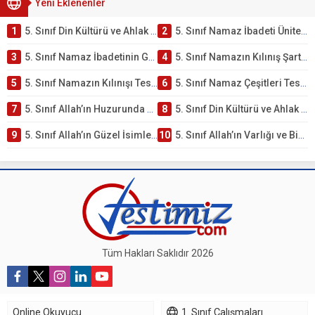
Yeni Eklenenler
1
5. Sınıf Din Kültürü ve Ahlak Bilgisi 2. Ünite: Namaz İbadeti Çalışmaları
2
5. Sınıf Namaz İbadeti Ünite Testi – Online Çöz
3
5. Sınıf Namaz İbadetinin Getirdiği Faydalar Testi
4
5. Sınıf Namazın Kılınış Şartları Testi
5
5. Sınıf Namazın Kılınışı Testi – Online Çöz
6
5. Sınıf Namaz Çeşitleri Testi – Online Çöz
7
5. Sınıf Allah’ın Huzurunda Olmak – Namaz İbadeti Testi
8
5. Sınıf Din Kültürü ve Ahlak Bilgisi 1. Ünite: Allah İnancı Çalışmaları
9
5. Sınıf Allah’ın Güzel İsimleri Testi – Online Çöz
10
5. Sınıf Allah’ın Varlığı ve Birliği Testi – Online Çöz
Tüm Hakları Saklıdır 2026
Online Okuyucu
1. Sınıf Çalışmaları