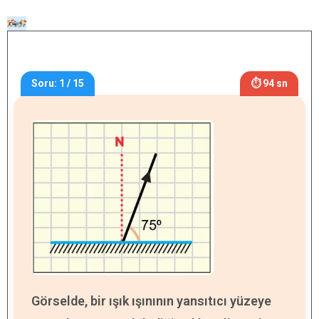
Soru: 1 / 15
⏱ 94 sn
Görselde, bir ışık ışınının yansıtıcı yüzeye