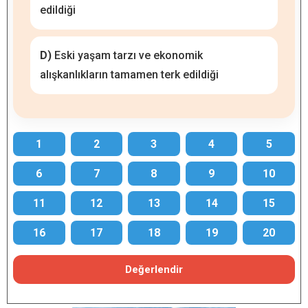
edildiği
D)
Eski yaşam tarzı ve ekonomik
alışkanlıkların tamamen terk edildiği
1
2
3
4
5
6
7
8
9
10
11
12
13
14
15
16
17
18
19
20
Değerlendir