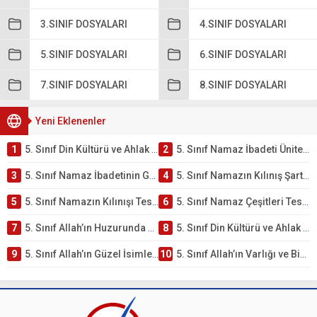
3.SINIF DOSYALARI
4.SINIF DOSYALARI
5.SINIF DOSYALARI
6.SINIF DOSYALARI
7.SINIF DOSYALARI
8.SINIF DOSYALARI
Yeni Eklenenler
1
5. Sınıf Din Kültürü ve Ahlak Bilgisi 2. Ünite: Namaz İbadeti Çalışmaları
2
5. Sınıf Namaz İbadeti Ünite Testi – Online Çöz
3
5. Sınıf Namaz İbadetinin Getirdiği Faydalar Testi
4
5. Sınıf Namazın Kılınış Şartları Testi
5
5. Sınıf Namazın Kılınışı Testi – Online Çöz
6
5. Sınıf Namaz Çeşitleri Testi – Online Çöz
7
5. Sınıf Allah’ın Huzurunda Olmak – Namaz İbadeti Testi
8
5. Sınıf Din Kültürü ve Ahlak Bilgisi 1. Ünite: Allah İnancı Çalışmaları
9
5. Sınıf Allah’ın Güzel İsimleri Testi – Online Çöz
10
5. Sınıf Allah’ın Varlığı ve Birliği Testi – Online Çöz