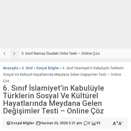
5. Sınıf Din Kültürü ve Ahlak Bilgisi 2. Ünite: Namaz İbadeti Çalışmaları
5. Sınıf Namaz İbadeti Ünite Testi – Online Çöz
5
Anasayfa
»
6. Sınıf
»
Sosyal Bilgiler
»
6. Sınıf İslamiyet’in Kabulüyle Türklerin
Sosyal Ve Kültürel Hayatlarında Meydana Gelen Değişimler Testi – Online
Çöz
6. Sınıf İslamiyet’in Kabulüyle
Türklerin Sosyal Ve Kültürel
Hayatlarında Meydana Gelen
Değişimler Testi – Online Çöz
+
-
A
A
Sosyal Bilgiler
Haziran 23, 2026 5:21 pm
0
93