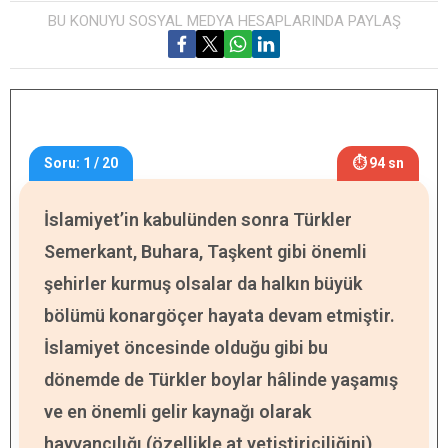
BU KONUYU SOSYAL MEDYA HESAPLARINDA PAYLAŞ
Soru: 1 / 20
⏱ 94 sn
İslamiyet’in kabulünden sonra Türkler
Semerkant, Buhara, Taşkent gibi önemli
şehirler kurmuş olsalar da halkın büyük
bölümü konargöçer hayata devam etmiştir.
İslamiyet öncesinde olduğu gibi bu
dönemde de Türkler boylar hâlinde yaşamış
ve en önemli gelir kaynağı olarak
hayvancılığı (özellikle at yetiştiriciliğini)