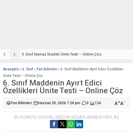
5. Sınıf Din Kültürü ve Ahlak Bilgisi 2. Ünite: Namaz İbadeti Çalışmaları
5. Sınıf Namaz İbadeti Ünite Testi – Online Çöz
5
Anasayfa
»
6. Sınıf
»
Fen Bilimleri
»
6. Sınıf Maddenin Ayırt Edici Özellikleri
Ünite Testi – Online Çöz
6. Sınıf Maddenin Ayırt Edici
Özellikleri Ünite Testi – Online Çöz
+
-
A
A
Fen Bilimleri
Haziran 20, 2026 7:26 pm
0
124
BU KONUYU SOSYAL MEDYA HESAPLARINDA PAYLAŞ