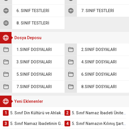
6. SINIF TESTLERI
7. SINIF TESTLERI
8. SINIF TESTLERI
Dosya Deposu
1.SINIF DOSYALARI
2.SINIF DOSYALARI
3.SINIF DOSYALARI
4.SINIF DOSYALARI
5.SINIF DOSYALARI
6.SINIF DOSYALARI
7.SINIF DOSYALARI
8.SINIF DOSYALARI
Yeni Eklenenler
1
5. Sınıf Din Kültürü ve Ahlak Bilgisi 2. Ünite: Namaz İbadeti Çalışmaları
2
5. Sınıf Namaz İbadeti Ünite Testi – Online Çöz
3
5. Sınıf Namaz İbadetinin Getirdiği Faydalar Testi
4
5. Sınıf Namazın Kılınış Şartları Testi