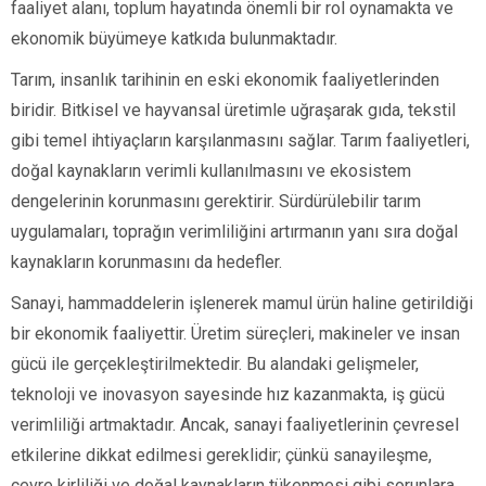
faaliyet alanı, toplum hayatında önemli bir rol oynamakta ve
ekonomik büyümeye katkıda bulunmaktadır.
Tarım, insanlık tarihinin en eski ekonomik faaliyetlerinden
biridir. Bitkisel ve hayvansal üretimle uğraşarak gıda, tekstil
gibi temel ihtiyaçların karşılanmasını sağlar. Tarım faaliyetleri,
doğal kaynakların verimli kullanılmasını ve ekosistem
dengelerinin korunmasını gerektirir. Sürdürülebilir tarım
uygulamaları, toprağın verimliliğini artırmanın yanı sıra doğal
kaynakların korunmasını da hedefler.
Sanayi, hammaddelerin işlenerek mamul ürün haline getirildiği
bir ekonomik faaliyettir. Üretim süreçleri, makineler ve insan
gücü ile gerçekleştirilmektedir. Bu alandaki gelişmeler,
teknoloji ve inovasyon sayesinde hız kazanmakta, iş gücü
verimliliği artmaktadır. Ancak, sanayi faaliyetlerinin çevresel
etkilerine dikkat edilmesi gereklidir; çünkü sanayileşme,
çevre kirliliği ve doğal kaynakların tükenmesi gibi sorunlara