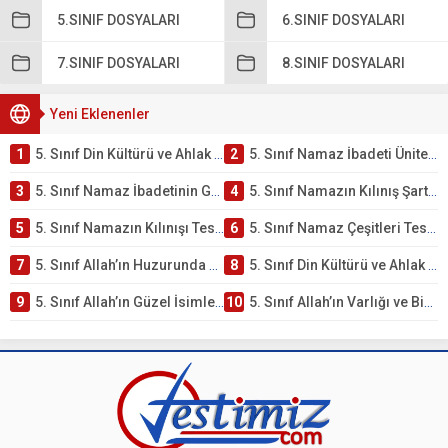
5.SINIF DOSYALARI
6.SINIF DOSYALARI
7.SINIF DOSYALARI
8.SINIF DOSYALARI
Yeni Eklenenler
1
5. Sınıf Din Kültürü ve Ahlak Bilgisi 2. Ünite: Namaz İbadeti Çalışmaları
2
5. Sınıf Namaz İbadeti Ünite Testi – Online Çöz
3
5. Sınıf Namaz İbadetinin Getirdiği Faydalar Testi
4
5. Sınıf Namazın Kılınış Şartları Testi
5
5. Sınıf Namazın Kılınışı Testi – Online Çöz
6
5. Sınıf Namaz Çeşitleri Testi – Online Çöz
7
5. Sınıf Allah’ın Huzurunda Olmak – Namaz İbadeti Testi
8
5. Sınıf Din Kültürü ve Ahlak Bilgisi 1. Ünite: Allah İnancı Çalışmaları
9
5. Sınıf Allah’ın Güzel İsimleri Testi – Online Çöz
10
5. Sınıf Allah’ın Varlığı ve Birliği Testi – Online Çöz