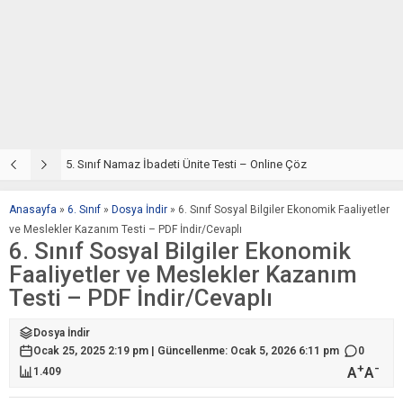
5. Sınıf Din Kültürü ve Ahlak Bilgisi 2. Ünite: Namaz İbadeti Çalışmaları
5. Sınıf Namaz İbadeti Ünite Testi – Online Çöz
5
Anasayfa
»
6. Sınıf
»
Dosya İndir
»
6. Sınıf Sosyal Bilgiler Ekonomik Faaliyetler
ve Meslekler Kazanım Testi – PDF İndir/Cevaplı
6. Sınıf Sosyal Bilgiler Ekonomik
Faaliyetler ve Meslekler Kazanım
Testi – PDF İndir/Cevaplı
Dosya İndir
Ocak 25, 2025 2:19 pm | Güncellenme: Ocak 5, 2026 6:11 pm
0
+
-
A
A
1.409