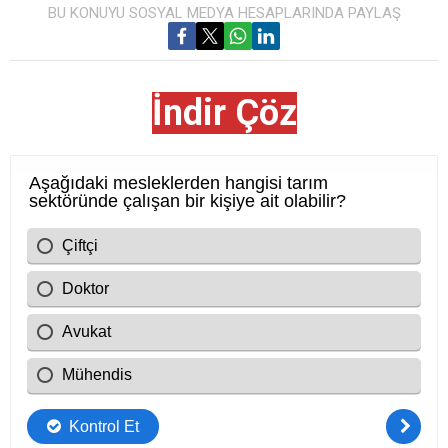
BU KONUYU SOSYAL MEDYA HESAPLARINDA PAYLAŞ
İndir Çöz
Cevap Anahtarı