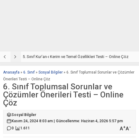
5. Sınıf Din Kültürü ve Ahlak Bilgisi 2. Ünite: Kur’an-ı Kerim Çalışmaları
5. Sınıf Kur’an-ı Kerim ve Temel Özellikleri Testi – Online Çöz
5
Anasayfa
»
6. Sınıf
»
Sosyal Bilgiler
»
6. Sınıf Toplumsal Sorunlar ve Çözümler
Önerileri Testi – Online Çöz
6. Sınıf Toplumsal Sorunlar ve
Çözümler Önerileri Testi – Online
Çöz
Sosyal Bilgiler
Kasım 24, 2024 8:03 am | Güncellenme: Haziran 4, 2026 5:57 pm
+
-
A
A
0
1.611