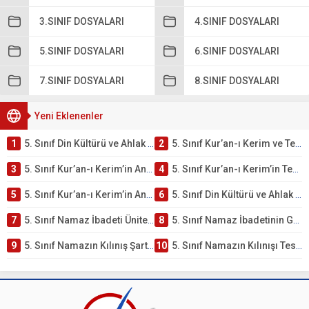
3.SINIF DOSYALARI
4.SINIF DOSYALARI
5.SINIF DOSYALARI
6.SINIF DOSYALARI
7.SINIF DOSYALARI
8.SINIF DOSYALARI
Yeni Eklenenler
1
5. Sınıf Din Kültürü ve Ahlak Bilgisi 2. Ünite: Kur’an-ı Kerim Çalışmaları
2
5. Sınıf Kur’an-ı Kerim ve Temel Özellikleri Testi – Online Çöz
3
5. Sınıf Kur’an-ı Kerim’in Ana Konuları Testi – Online Çöz
4
5. Sınıf Kur’an-ı Kerim’in Temel Özellikleri ve Önemi Testi – Online Çöz
5
5. Sınıf Kur’an-ı Kerim’in Anlamı ve Önemi Testi – Online Çöz
6
5. Sınıf Din Kültürü ve Ahlak Bilgisi 2. Ünite: Namaz İbadeti Çalışmaları
7
5. Sınıf Namaz İbadeti Ünite Testi – Online Çöz
8
5. Sınıf Namaz İbadetinin Getirdiği Faydalar Testi
9
5. Sınıf Namazın Kılınış Şartları Testi
10
5. Sınıf Namazın Kılınışı Testi – Online Çöz