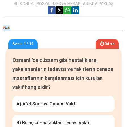
BU KONUYU SOSYAL MEDYA HESAPLARINDA PAYLAŞ
Soru: 1 / 12
⏱ 94 sn
Osmanlı'da cüzzam gibi hastalıklara
yakalananların tedavisi ve fakirlerin cenaze
masraflarının karşılanması için kurulan
vakıf hangisidir?
A)
Afet Sonrası Onarım Vakfı
B)
Bulaşıcı Hastalıkları Tedavi Vakfı