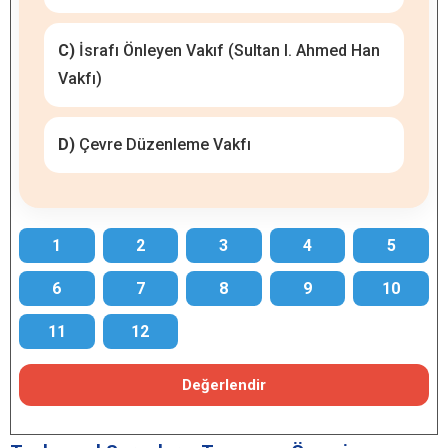
C)
İsrafı Önleyen Vakıf (Sultan I. Ahmed Han
Vakfı)
D)
Çevre Düzenleme Vakfı
1
2
3
4
5
6
7
8
9
10
11
12
Değerlendir