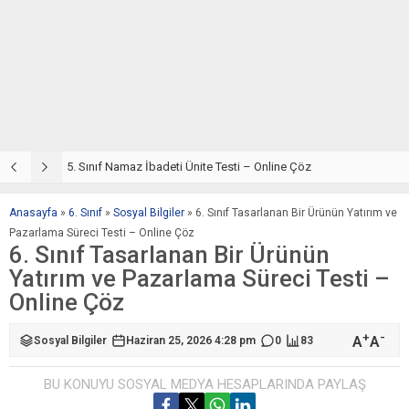
5. Sınıf Din Kültürü ve Ahlak Bilgisi 2. Ünite: Namaz İbadeti Çalışmaları
5. Sınıf Namaz İbadeti Ünite Testi – Online Çöz
5
Anasayfa
»
6. Sınıf
»
Sosyal Bilgiler
»
6. Sınıf Tasarlanan Bir Ürünün Yatırım ve
Pazarlama Süreci Testi – Online Çöz
6. Sınıf Tasarlanan Bir Ürünün
Yatırım ve Pazarlama Süreci Testi –
Online Çöz
+
-
A
A
Sosyal Bilgiler
Haziran 25, 2026 4:28 pm
0
83
BU KONUYU SOSYAL MEDYA HESAPLARINDA PAYLAŞ