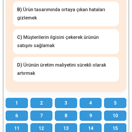
B)
Ürün tasarımında ortaya çıkan hataları
gizlemek
C)
Müşterilerin ilgisini çekerek ürünün
satışını sağlamak
D)
Ürünün üretim maliyetini sürekli olarak
artırmak
1
2
3
4
5
6
7
8
9
10
11
12
13
14
15