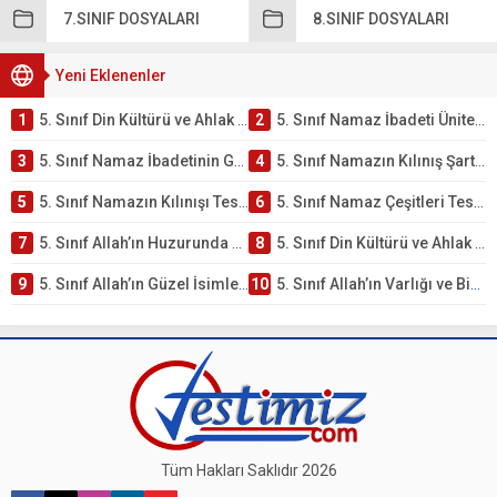
7.SINIF DOSYALARI
8.SINIF DOSYALARI
Yeni Eklenenler
1
5. Sınıf Din Kültürü ve Ahlak Bilgisi 2. Ünite: Namaz İbadeti Çalışmaları
2
5. Sınıf Namaz İbadeti Ünite Testi – Online Çöz
3
5. Sınıf Namaz İbadetinin Getirdiği Faydalar Testi
4
5. Sınıf Namazın Kılınış Şartları Testi
5
5. Sınıf Namazın Kılınışı Testi – Online Çöz
6
5. Sınıf Namaz Çeşitleri Testi – Online Çöz
7
5. Sınıf Allah’ın Huzurunda Olmak – Namaz İbadeti Testi
8
5. Sınıf Din Kültürü ve Ahlak Bilgisi 1. Ünite: Allah İnancı Çalışmaları
9
5. Sınıf Allah’ın Güzel İsimleri Testi – Online Çöz
10
5. Sınıf Allah’ın Varlığı ve Birliği Testi – Online Çöz
Tüm Hakları Saklıdır 2026