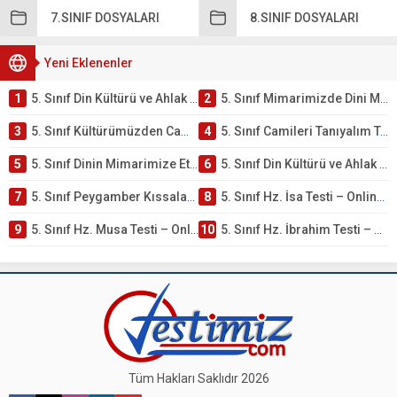
7.SINIF DOSYALARI
8.SINIF DOSYALARI
Yeni Eklenenler
1
5. Sınıf Din Kültürü ve Ahlak Bilgisi 4. Ünite: Mimarimizde Dini Motifler Çalışmaları
2
5. Sınıf Mimarimizde Dini Motifler Ünite Testi – Online Çöz
3
5. Sınıf Kültürümüzden Cami Örnekleri Testi – Online Çöz
4
5. Sınıf Camileri Tanıyalım Testi – Online Çöz
5
5. Sınıf Dinin Mimarimize Etkisi Testi – Online Çöz
6
5. Sınıf Din Kültürü ve Ahlak Bilgisi 4. Ünite: Peygamber Kıssaları Çalışmaları
7
5. Sınıf Peygamber Kıssaları Ünite Testi – Online Çöz
8
5. Sınıf Hz. İsa Testi – Online Çöz
9
5. Sınıf Hz. Musa Testi – Online Çöz
10
5. Sınıf Hz. İbrahim Testi – Online Çöz
Tüm Hakları Saklıdır 2026