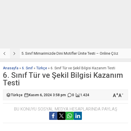
5. Sınıf Din Kültürü ve Ahlak Bilgisi 4. Ünite: Mimarimizde Dini Motifler Çalışmaları
5. Sınıf Mimarimizde Dini Motifler Ünite Testi – Online Çöz
5
Anasayfa
»
6. Sınıf
»
Türkçe
»
6. Sınıf Tür ve Şekil Bilgisi Kazanım Testi
6. Sınıf Tür ve Şekil Bilgisi Kazanım
Testi
+
-
A
A
Türkçe
Kasım 6, 2024 3:58 pm
0
1.424
BU KONUYU SOSYAL MEDYA HESAPLARINDA PAYLAŞ