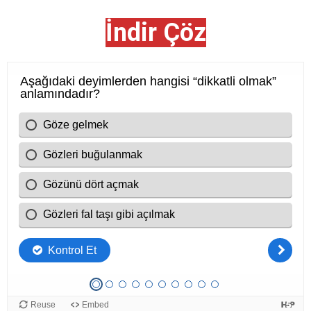
İndir Çöz
Cevap: C) Gözünü dört açmak
Bu deyim “dikkatli olmak” anlamında kullanılır.
Cevap: D) Fiyatı indirmek, düşürmek