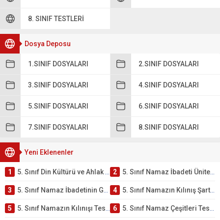
8. SINIF TESTLERI
Dosya Deposu
1.SINIF DOSYALARI
2.SINIF DOSYALARI
3.SINIF DOSYALARI
4.SINIF DOSYALARI
5.SINIF DOSYALARI
6.SINIF DOSYALARI
7.SINIF DOSYALARI
8.SINIF DOSYALARI
Yeni Eklenenler
1
5. Sınıf Din Kültürü ve Ahlak Bilgisi 2. Ünite: Namaz İbadeti Çalışmaları
2
5. Sınıf Namaz İbadeti Ünite Testi – Online Çöz
3
5. Sınıf Namaz İbadetinin Getirdiği Faydalar Testi
4
5. Sınıf Namazın Kılınış Şartları Testi
5
5. Sınıf Namazın Kılınışı Testi – Online Çöz
6
5. Sınıf Namaz Çeşitleri Testi – Online Çöz