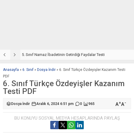
5. Sınıf Namaz İbadetinin Getirdiği Faydalar Testi
5
Anasayfa
»
6. Sınıf
»
Dosya İndir
»
6. Sınıf Türkçe Özdeyişler Kazanım Testi
PDF
6. Sınıf Türkçe Özdeyişler Kazanım
Testi PDF
+
-
A
A
Dosya İndir
Aralık 6, 2024 6:51 pm
0
965
BU KONUYU SOSYAL MEDYA HESAPLARINDA PAYLAŞ