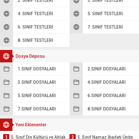
2. SINIF TESTLERI
3. SINIF TESTLERI
4. SINIF TESTLERI
5. SINIF TESTLERI
6. SINIF TESTLERI
7. SINIF TESTLERI
8. SINIF TESTLERI
Dosya Deposu
1.SINIF DOSYALARI
2.SINIF DOSYALARI
3.SINIF DOSYALARI
4.SINIF DOSYALARI
5.SINIF DOSYALARI
6.SINIF DOSYALARI
7.SINIF DOSYALARI
8.SINIF DOSYALARI
Yeni Eklenenler
1
5. Sınıf Din Kültürü ve Ahlak Bilgisi 2. Ünite: Namaz İbadeti Çalışmaları
2
5. Sınıf Namaz İbadeti Ünite Testi – Online Çöz