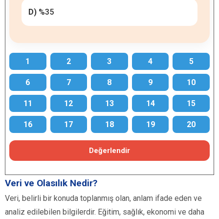
D)
%35
1
2
3
4
5
6
7
8
9
10
11
12
13
14
15
16
17
18
19
20
Değerlendir
Veri ve Olasılık Nedir?
Veri, belirli bir konuda toplanmış olan, anlam ifade eden ve
analiz edilebilen bilgilerdir. Eğitim, sağlık, ekonomi ve daha