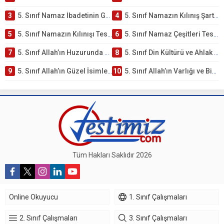
3
5. Sınıf Namaz İbadetinin Getirdiği Faydalar Testi
4
5. Sınıf Namazın Kılınış Şartları Testi
5
5. Sınıf Namazın Kılınışı Testi – Online Çöz
6
5. Sınıf Namaz Çeşitleri Testi – Online Çöz
7
5. Sınıf Allah’ın Huzurunda Olmak – Namaz İbadeti Testi
8
5. Sınıf Din Kültürü ve Ahlak Bilgisi 1. Ünite: Allah İnancı Çalışmaları
9
5. Sınıf Allah’ın Güzel İsimleri Testi – Online Çöz
10
5. Sınıf Allah’ın Varlığı ve Birliği Testi – Online Çöz
Tüm Hakları Saklıdır 2026
Online Okuyucu
1. Sınıf Çalışmaları
2. Sınıf Çalışmaları
3. Sınıf Çalışmaları