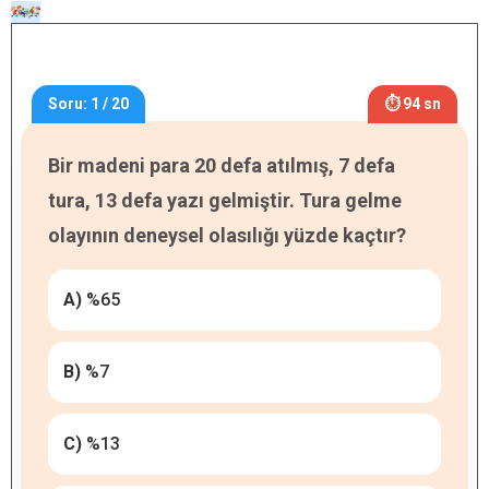
Soru: 1 / 20
⏱ 94 sn
Bir madeni para 20 defa atılmış, 7 defa
tura, 13 defa yazı gelmiştir. Tura gelme
olayının deneysel olasılığı yüzde kaçtır?
A)
%65
B)
%7
C)
%13