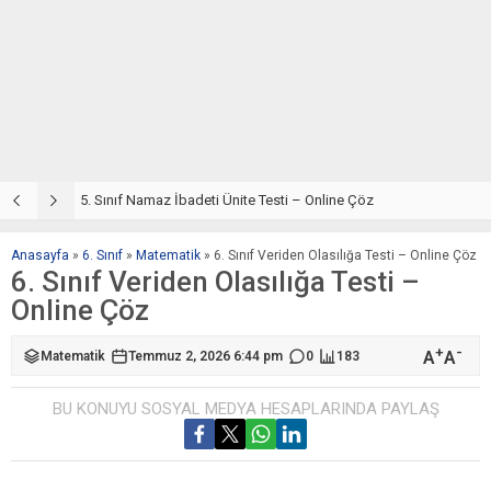
5. Sınıf Din Kültürü ve Ahlak Bilgisi 2. Ünite: Namaz İbadeti Çalışmaları
5. Sınıf Namaz İbadeti Ünite Testi – Online Çöz
5
Anasayfa
»
6. Sınıf
»
Matematik
»
6. Sınıf Veriden Olasılığa Testi – Online Çöz
6. Sınıf Veriden Olasılığa Testi –
Online Çöz
+
-
A
A
Matematik
Temmuz 2, 2026 6:44 pm
0
183
BU KONUYU SOSYAL MEDYA HESAPLARINDA PAYLAŞ