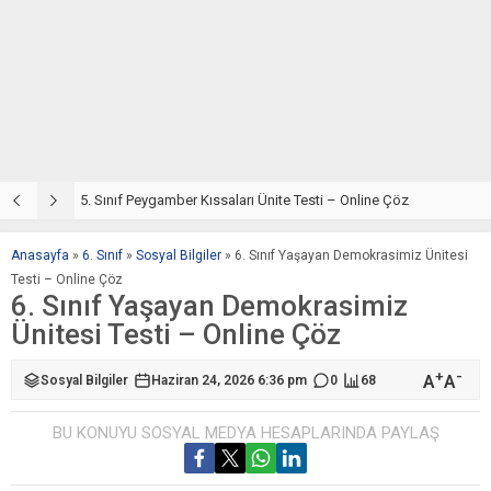
5. Sınıf Din Kültürü ve Ahlak Bilgisi 4. Ünite: Peygamber Kıssaları Çalışmaları
5. Sınıf Peygamber Kıssaları Ünite Testi – Online Çöz
5
Anasayfa
»
6. Sınıf
»
Sosyal Bilgiler
»
6. Sınıf Yaşayan Demokrasimiz Ünitesi
Testi – Online Çöz
6. Sınıf Yaşayan Demokrasimiz
Ünitesi Testi – Online Çöz
+
-
A
A
Sosyal Bilgiler
Haziran 24, 2026 6:36 pm
0
68
BU KONUYU SOSYAL MEDYA HESAPLARINDA PAYLAŞ