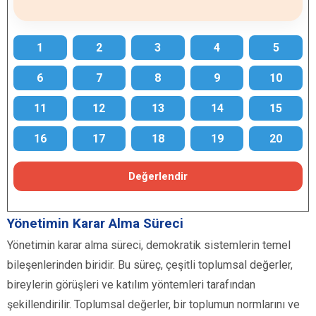
1
2
3
4
5
6
7
8
9
10
11
12
13
14
15
16
17
18
19
20
Değerlendir
Yönetimin Karar Alma Süreci
Yönetimin karar alma süreci, demokratik sistemlerin temel
bileşenlerinden biridir. Bu süreç, çeşitli toplumsal değerler,
bireylerin görüşleri ve katılım yöntemleri tarafından
şekillendirilir. Toplumsal değerler, bir toplumun normlarını ve