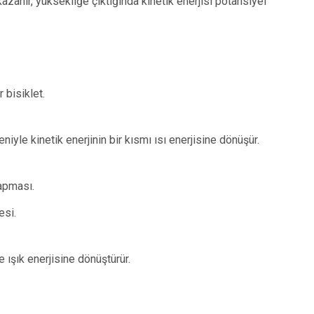
kazanır, yüksekliğe çıktığında kinetik enerjisi potansiyel
 bisiklet.
yle kinetik enerjinin bir kısmı ısı enerjisine dönüşür.
apması.
esi.
e ışık enerjisine dönüştürür.