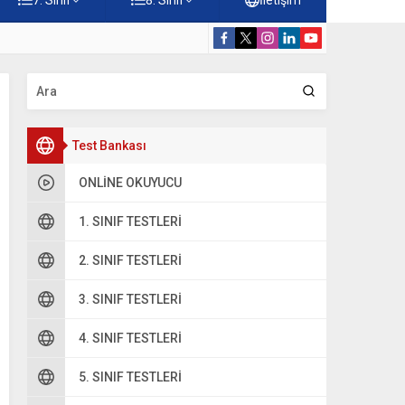
Konuları Testi – Online Çöz
5. Sınıf Kur’a
Test Bankası
ONLINE OKUYUCU
1. SINIF TESTLERI
2. SINIF TESTLERI
3. SINIF TESTLERI
4. SINIF TESTLERI
5. SINIF TESTLERI