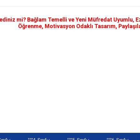
ediniz mi? Bağlam Temelli ve Yeni Müfredat Uyumlu, Ezb
Öğrenme, Motivasyon Odaklı Tasarım, Paylaşılab
Sınıf
4. Sınıf
5. Sınıf
6. Sınıf