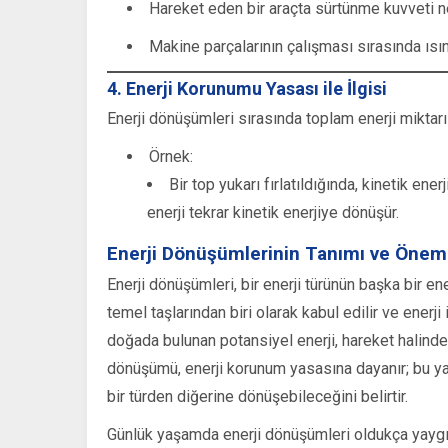
Hareket eden bir araçta sürtünme kuvveti ned
Makine parçalarının çalışması sırasında ısı
4. Enerji Korunumu Yasası ile İlgisi
Enerji dönüşümleri sırasında toplam enerji miktarı 
Örnek:
Bir top yukarı fırlatıldığında, kinetik en
enerji tekrar kinetik enerjiye dönüşür.
Enerji Dönüşümlerinin Tanımı ve Önem
Enerji dönüşümleri, bir enerji türünün başka bir en
temel taşlarından biri olarak kabul edilir ve enerji
doğada bulunan potansiyel enerji, hareket halindek
dönüşümü, enerji korunum yasasına dayanır; bu ya
bir türden diğerine dönüşebileceğini belirtir.
Günlük yaşamda enerji dönüşümleri oldukça yaygındır