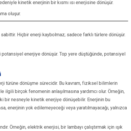
eniyle kinetik enerjinin bir kısmı ısı enerjisine dönüşür.
nma oluşur.
sabittir. Hiçbir enerji kaybolmaz; sadece farklı türlere dönüşür.
erji potansiyel enerjiye dönüşür. Top yere düştüğünde, potansiyel
i
erji türüne dönüşme sürecidir. Bu kavram, fiziksel bilimlerin
 ile ilgili birçok fenomenin anlaşılmasına yardımcı olur. Örneğin,
i bir nesneyle kinetik enerjiye dönüşebilir. Enerjinin bu
sa, enerjinin yok edilemeyeceği veya yaratılmayacağı, yalnızca
. Örneğin, elektrik enerjisi, bir lambayı çalıştırmak için ışık