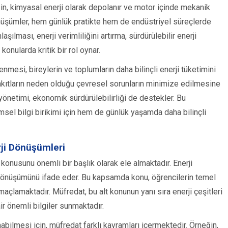
in, kimyasal enerji olarak depolanır ve motor içinde mekanik
dönüşümler, hem günlük pratikte hem de endüstriyel süreçlerde
şılması, enerji verimliliğini artırma, sürdürülebilir enerji
konularda kritik bir rol oynar.
enmesi, bireylerin ve toplumların daha bilinçli enerji tüketimini
l yakıtların neden olduğu çevresel sorunların minimize edilmesine
yönetimi, ekonomik sürdürülebilirliği de destekler. Bu
sel bilgi birikimi için hem de günlük yaşamda daha bilinçli
rji Dönüşümleri
i konusunu önemli bir başlık olarak ele almaktadır. Enerji
e dönüşümünü ifade eder. Bu kapsamda konu, öğrencilerin temel
maçlamaktadır. Müfredat, bu alt konunun yanı sıra enerji çeşitleri
ir önemli bilgiler sunmaktadır.
abilmesi için, müfredat farklı kavramları içermektedir. Örneğin,