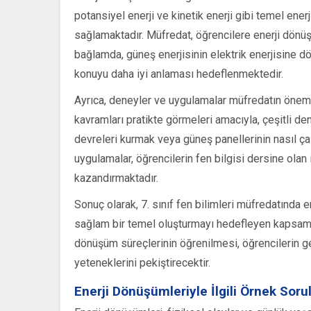
potansiyel enerji ve kinetik enerji gibi temel enerj
sağlamaktadır. Müfredat, öğrencilere enerji dönüş
bağlamda, güneş enerjisinin elektrik enerjisine dön
konuyu daha iyi anlaması hedeflenmektedir.
Ayrıca, deneyler ve uygulamalar müfredatın önemli b
kavramları pratikte görmeleri amacıyla, çeşitli de
devreleri kurmak veya güneş panellerinin nasıl çal
uygulamalar, öğrencilerin fen bilgisi dersine olan
kazandırmaktadır.
Sonuç olarak, 7. sınıf fen bilimleri müfredatında e
sağlam bir temel oluşturmayı hedefleyen kapsamlı b
dönüşüm süreçlerinin öğrenilmesi, öğrencilerin ge
yeteneklerini pekiştirecektir.
Enerji Dönüşümleriyle İlgili Örnek Soru