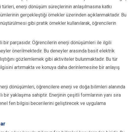
i türleri, enerji dönüşüm süreçlerinin anlaşılmasına katkı
ümlerinin gerçekleştiği örnekler üzerinden açıklanmaktadır. Bu
üştürülmesi gibi pratik örnekler kullanılarak, öğrencilerin
ir parçasıdır. Öğrencilerin enerji dönüşümleri ile ilgili
neyler önerilmektedir. Bu deneyler arasında basit elektrik
ıştığını gözlemlemek gibi aktiviteler bulunmaktadır. Bu tür
 ilgisini artırmakta ve konuya daha derinlemesine bir anlayış
nerji dönüşümleri, öğrencilere enerji ve doğa bilimleri alanında
ir yaklaşıma sahiptir. Enerjinin çeşitli formlarının yanı sıra
nel fen bilgisi becerilerini geliştirecek ve uygulama
lar