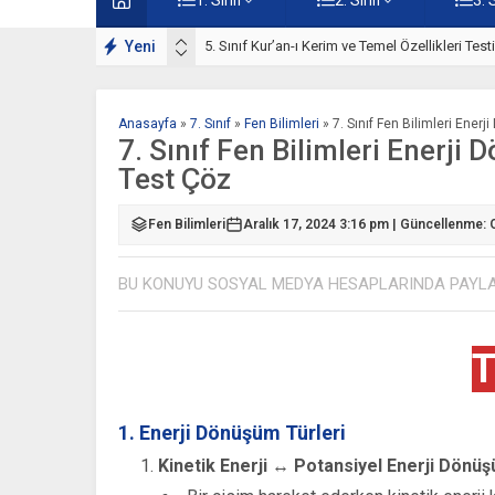
ışmaları
Yeni
5. Sınıf Kur’an-ı Kerim ve Temel Özellikleri Tes
Anasayfa
»
7. Sınıf
»
Fen Bilimleri
»
7. Sınıf Fen Bilimleri Ener
7. Sınıf Fen Bilimleri Enerji
Test Çöz
Fen Bilimleri
Aralık 17, 2024 3:16 pm | Güncellenme: 
BU KONUYU SOSYAL MEDYA HESAPLARINDA PAYL
T
1. Enerji Dönüşüm Türleri
Kinetik Enerji ↔ Potansiyel Enerji Dönü