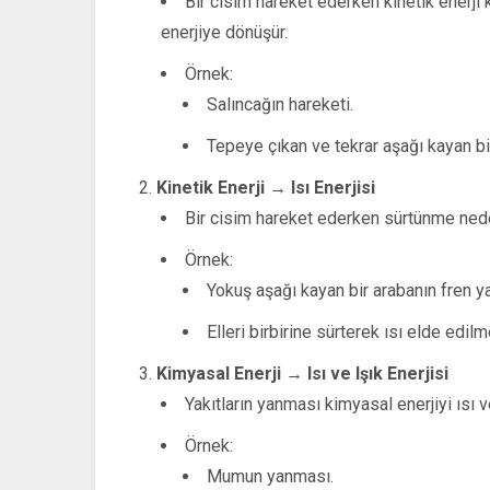
Bir cisim hareket ederken kinetik enerji 
enerjiye dönüşür.
Örnek:
Salıncağın hareketi.
Tepeye çıkan ve tekrar aşağı kayan bir
Kinetik Enerji → Isı Enerjisi
Bir cisim hareket ederken sürtünme nedeni
Örnek:
Yokuş aşağı kayan bir arabanın fren y
Elleri birbirine sürterek ısı elde edilm
Kimyasal Enerji → Isı ve Işık Enerjisi
Yakıtların yanması kimyasal enerjiyi ısı v
Örnek:
Mumun yanması.