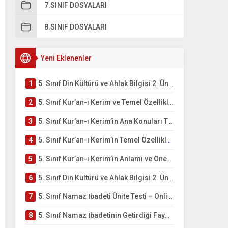
7.SINIF DOSYALARI
8.SINIF DOSYALARI
Yeni Eklenenler
1
5. Sınıf Din Kültürü ve Ahlak Bilgisi 2. Ünite: Kur’an-ı Kerim Çalışmaları
2
5. Sınıf Kur’an-ı Kerim ve Temel Özellikleri Testi – Online Çöz
3
5. Sınıf Kur’an-ı Kerim’in Ana Konuları Testi – Online Çöz
4
5. Sınıf Kur’an-ı Kerim’in Temel Özellikleri ve Önemi Testi – Online Çöz
5
5. Sınıf Kur’an-ı Kerim’in Anlamı ve Önemi Testi – Online Çöz
6
5. Sınıf Din Kültürü ve Ahlak Bilgisi 2. Ünite: Namaz İbadeti Çalışmaları
7
5. Sınıf Namaz İbadeti Ünite Testi – Online Çöz
8
5. Sınıf Namaz İbadetinin Getirdiği Faydalar Testi