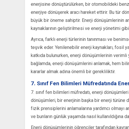
enerjisine dönüştürülürken, bir otomobildeki benz
enerjiye dönüşerek aracı hareket ettirir. Bu tür 
büyük bir öneme sahiptir. Enerji dönüşümlerinin anla
kaynaklarının geliştirilmesi ve enerji yönetimi gibi 
Ayrıca, farklı enerji türlerinin tanınması ve benims
teşvik eder. Yenilenebilir enerji kaynakları, fosi
katkıda bulunurken, enerji dönüşümlerinin verimli 
bağlamda, enerji dönüşümlerini anlamak, hem bilim
kararlar almak adına önemli bir gerekliliktir.
7. Sınıf Fen Bilimleri Müfredatında Ene
7. sınıf fen bilimleri müfredatı, enerji dönüşümler
dönüşümleri, bir enerjinin başka bir enerji türün
fizik prensiplerini anlamalarına yardımcı olmayı a
ve bunların günlük yaşamda nasıl kullanıldığına da
Enerji dönüşümlerinin öğrenciler tarafından kavran