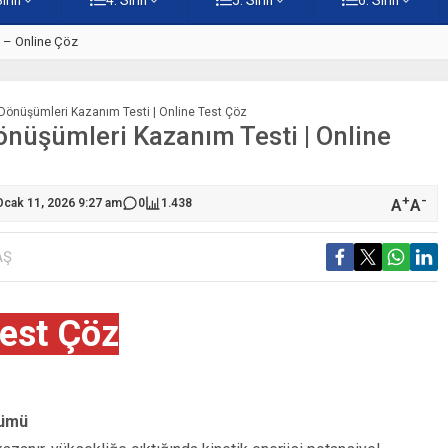
ti – Online Çöz
5. Sınıf Kur’an-ı Kerim’in Ana 
ji Dönüşümleri Kazanım Testi | Online Test Çöz
 Dönüşümleri Kazanım Testi | Online
+
-
A
A
Ocak 11, 2026 9:27 am
0
1.438
AŞ
est Çöz
şümü