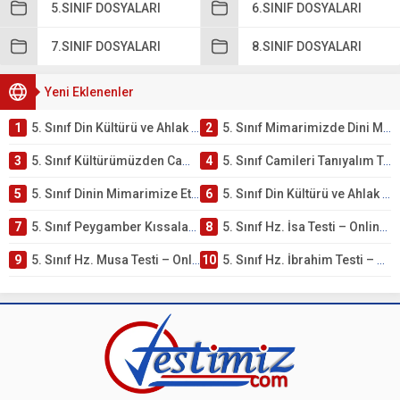
5.SINIF DOSYALARI
6.SINIF DOSYALARI
7.SINIF DOSYALARI
8.SINIF DOSYALARI
Yeni Eklenenler
1
5. Sınıf Din Kültürü ve Ahlak Bilgisi 4. Ünite: Mimarimizde Dini Motifler Çalışmaları
2
5. Sınıf Mimarimizde Dini Motifler Ünite Testi – Online Çöz
3
5. Sınıf Kültürümüzden Cami Örnekleri Testi – Online Çöz
4
5. Sınıf Camileri Tanıyalım Testi – Online Çöz
5
5. Sınıf Dinin Mimarimize Etkisi Testi – Online Çöz
6
5. Sınıf Din Kültürü ve Ahlak Bilgisi 4. Ünite: Peygamber Kıssaları Çalışmaları
7
5. Sınıf Peygamber Kıssaları Ünite Testi – Online Çöz
8
5. Sınıf Hz. İsa Testi – Online Çöz
9
5. Sınıf Hz. Musa Testi – Online Çöz
10
5. Sınıf Hz. İbrahim Testi – Online Çöz