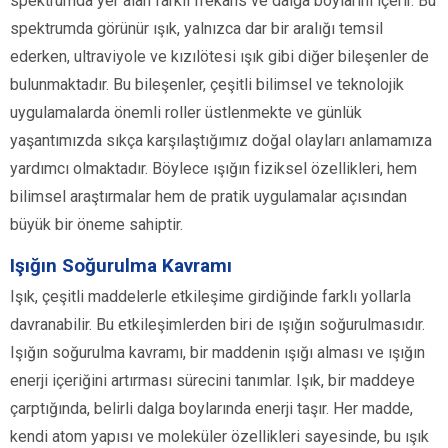
spektrumda yer alan farklı frekans ve dalga boylarını içerir. Bu
spektrumda görünür ışık, yalnızca dar bir aralığı temsil
ederken, ultraviyole ve kızılötesi ışık gibi diğer bileşenler de
bulunmaktadır. Bu bileşenler, çeşitli bilimsel ve teknolojik
uygulamalarda önemli roller üstlenmekte ve günlük
yaşantımızda sıkça karşılaştığımız doğal olayları anlamamıza
yardımcı olmaktadır. Böylece ışığın fiziksel özellikleri, hem
bilimsel araştırmalar hem de pratik uygulamalar açısından
büyük bir öneme sahiptir.
Işığın Soğurulma Kavramı
Işık, çeşitli maddelerle etkileşime girdiğinde farklı yollarla
davranabilir. Bu etkileşimlerden biri de ışığın soğurulmasıdır.
Işığın soğurulma kavramı, bir maddenin ışığı alması ve ışığın
enerji içeriğini artırması sürecini tanımlar. Işık, bir maddeye
çarptığında, belirli dalga boylarında enerji taşır. Her madde,
kendi atom yapısı ve moleküler özellikleri sayesinde, bu ışık