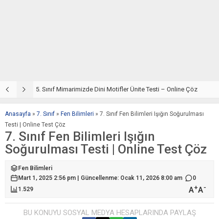
5. Sınıf Din Kültürü ve Ahlak Bilgisi 4. Ünite: Mimarimizde Dini Motifler Çalışmaları
5. Sınıf Mimarimizde Dini Motifler Ünite Testi – Online Çöz
5
Anasayfa
»
7. Sınıf
»
Fen Bilimleri
»
7. Sınıf Fen Bilimleri Işığın Soğurulması
Testi | Online Test Çöz
7. Sınıf Fen Bilimleri Işığın
Soğurulması Testi | Online Test Çöz
Fen Bilimleri
Mart 1, 2025 2:56 pm | Güncellenme: Ocak 11, 2026 8:00 am
0
+
-
A
A
1.529
BU KONUYU SOSYAL MEDYA HESAPLARINDA PAYLAŞ