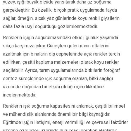
yüzey, ışığı büyük ölçüde yansıtarak daha az soğurma
gerçekleştirir. Bu özellik, birçok pratik uygulamada fayda
sağlar; örneğin, sıcak yaz günlerinde koyu renkli giysilerin
daha fazla ısıyı soğurduğu gözlemlenmektedir.
Renklerin ışığın soğurulmasındaki etkisi, günlük yaşamda
sıkça karşımıza çıkar. Güneşten gelen ısının etkilerini
azaltmak için binaların dış cephelerinde açık renkler tercih
edilirken, çeşitli kaplama malzemeleri olarak koyu renkler
seçilebilir. Ayrıca, tarım uygulamalarında bitkilerin fotoğraf
sentez süreçlerinde ışık soğurma oranları, bitki sağlığı
üzerinde doğrudan bir etkisi olduğu için dikkatlice
incelenmektedir.
Renklerin ışık soğurma kapasitesini anlamak, çeşitli bilimsel
ve mühendislik alanlarında önemli bir bilgi kaynağıdır.
Eğitimde ışığın iletişimi, enerji verimliliği ve çevresel faktörler
üzerine özellikleri üzerinde durulması gereken alanlardır.