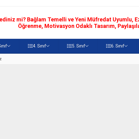
ediniz mi? Bağlam Temelli ve Yeni Müfredat Uyumlu, Ezb
Öğrenme, Motivasyon Odaklı Tasarım, Paylaşılab
Sınıf
4. Sınıf
5. Sınıf
6. Sınıf
z
5. Sınıf Namaz İbadetinin Geti