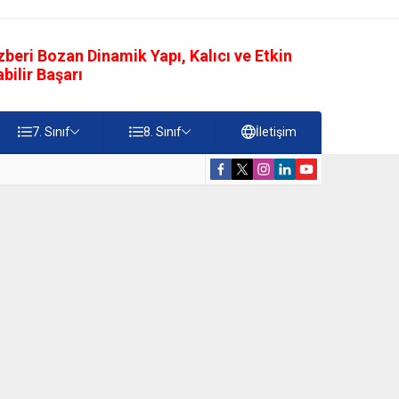
eri Bozan Dinamik Yapı, Kalıcı ve Etkin
ilir Başarı
7. Sınıf
8. Sınıf
İletişim
rdiği Faydalar Testi
5. Sınıf Namazı