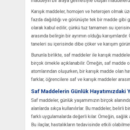
maddeyin bir araya gelmesiyle oluşan maddelerdir 
Karışık maddeler, homojen ve heterojen olmak üzere
fazda dağıldığı ve görünüşte tek bir madde gibi g
olarak kabul edilir; çünkü tuz tamamen su içerisi
arasında belirgin bir ayrımın olduğu karışımlardır.
taneleri su içerisinde dibe çöker ve karışım görün
Bununla birlikte, saf maddeler ile karışık maddele
birçok örnekle açıklanabilir. Örneğin, saf madde ol
atomlarından oluşurken, bir karışık madde olan hav
farklar, öğrencilere saf ve karışık maddeler arası
Saf Maddelerin Günlük Hayatımızdaki Y
Saf maddeler, günlük yaşamımızın birçok alanında ö
alanlarda sıkça kullanılırlar. Bu maddeler, belirli bi
farklı uygulamalarda değerli kılar. Örneğin, sağlı
Bu ilaçlar, hastalıkların tedavisinde etkili olabilme