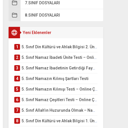
7.SINIF DOSYALARI
8.SINIF DOSYALARI
Yeni Eklenenler
1
5. Sınıf Din Kültürü ve Ahlak Bilgisi 2. Ünite: Namaz İbadeti Çalışmaları
2
5. Sınıf Namaz İbadeti Ünite Testi – Online Çöz
3
5. Sınıf Namaz İbadetinin Getirdiği Faydalar Testi
4
5. Sınıf Namazın Kılınış Şartları Testi
5
5. Sınıf Namazın Kılınışı Testi – Online Çöz
6
5. Sınıf Namaz Çeşitleri Testi – Online Çöz
7
5. Sınıf Allah’ın Huzurunda Olmak – Namaz İbadeti Testi
8
5. Sınıf Din Kültürü ve Ahlak Bilgisi 1. Ünite: Allah İnancı Çalışmaları