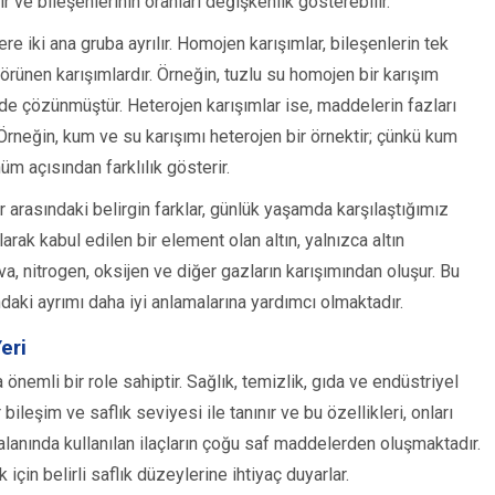
ve bileşenlerinin oranları değişkenlik gösterebilir.
 iki ana gruba ayrılır. Homojen karışımlar, bileşenlerin tek
örünen karışımlardır. Örneğin, tuzlu su homojen bir karışım
nde çözünmüştür. Heterojen karışımlar ise, maddelerin fazları
 Örneğin, kum ve su karışımı heterojen bir örnektir; çünkü kum
üm açısından farklılık gösterir.
r arasındaki belirgin farklar, günlük yaşamda karşılaştığımız
arak kabul edilen bir element olan altın, yalnızca altın
a, nitrogen, oksijen ve diğer gazların karışımından oluşur. Bu
ndaki ayrımı daha iyi anlamalarına yardımcı olmaktadır.
eri
nemli bir role sahiptir. Sağlık, temizlik, gıda ve endüstriyel
r bileşim ve saflık seviyesi ile tanınır ve bu özellikleri, onları
k alanında kullanılan ilaçların çoğu saf maddelerden oluşmaktadır.
k için belirli saflık düzeylerine ihtiyaç duyarlar.