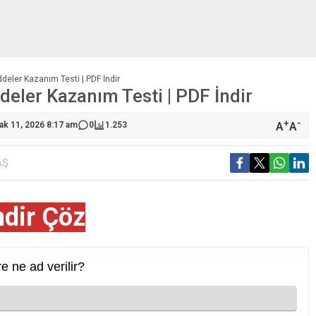
addeler Kazanım Testi | PDF İndir
ddeler Kazanım Testi | PDF İndir
+
-
A
A
ak 11, 2026 8:17 am
0
1.253
AŞ
ndir Çöz