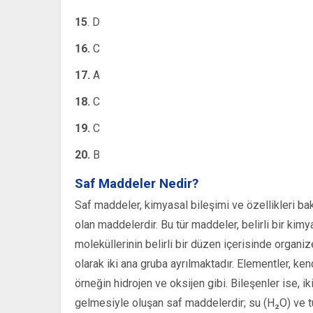
15
. D
16.
C
17.
A
18.
C
19.
C
20.
B
Saf Maddeler Nedir?
Saf maddeler, kimyasal bileşimi ve özellikleri ba
olan maddelerdir. Bu tür maddeler, belirli bir kimya
moleküllerinin belirli bir düzen içerisinde organi
olarak iki ana gruba ayrılmaktadır. Elementler, 
örneğin hidrojen ve oksijen gibi. Bileşenler ise, ik
gelmesiyle oluşan saf maddelerdir; su (H₂O) ve tu