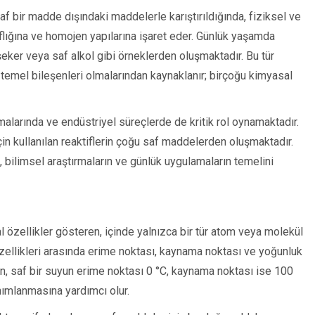
 saf bir madde dışındaki maddelerle karıştırıldığında, fiziksel ve
aflığına ve homojen yapılarına işaret eder. Günlük yaşamda
şeker veya saf alkol gibi örneklerden oluşmaktadır. Bu tür
emel bileşenleri olmalarından kaynaklanır; birçoğu kimyasal
malarında ve endüstriyel süreçlerde de kritik rol oynamaktadır.
in kullanılan reaktiflerin çoğu saf maddelerden oluşmaktadır.
, bilimsel araştırmaların ve günlük uygulamaların temelini
al özellikler gösteren, içinde yalnızca bir tür atom veya molekül
zellikleri arasında erime noktası, kaynama noktası ve yoğunluk
n, saf bir suyun erime noktası 0 °C, kaynama noktası ise 100
nımlanmasına yardımcı olur.