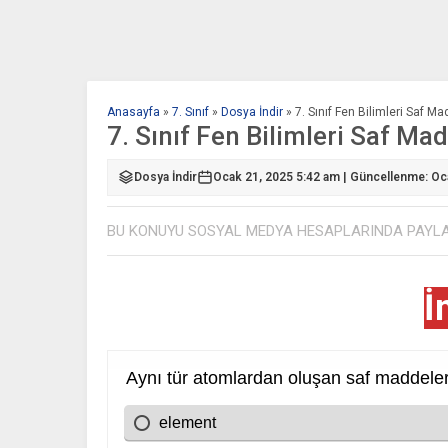
Anasayfa
»
7. Sınıf
»
Dosya İndir
»
7. Sınıf Fen Bilimleri Saf M
7. Sınıf Fen Bilimleri Saf Ma
Dosya İndir
Ocak 21, 2025 5:42 am | Güncellenme: Oc
BU KONUYU SOSYAL MEDYA HESAPLARINDA PAYL
İ