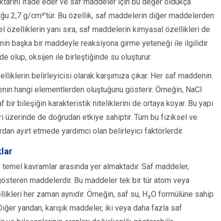
ktarını ifade eder ve saf maddeler için bu değer oldukça
uğu 2,7 g/cm³’tür. Bu özellik, saf maddelerin diğer maddelerden
el özelliklerin yanı sıra, saf maddelerin kimyasal özellikleri de
enin başka bir maddeyle reaksiyona girme yeteneği ile ilgilidir.
e olup, oksijen ile birleştiğinde su oluşturur.
lliklerin belirleyicisi olarak karşımıza çıkar. Her saf maddenin
denin hangi elementlerden oluştuğunu gösterir. Örneğin, NaCl
 bir bileşiğin karakteristik niteliklerini de ortaya koyar. Bu yapı
eri üzerinde de doğrudan etkiye sahiptir. Tüm bu fiziksel ve
dan ayırt etmede yardımcı olan belirleyici faktörlerdir.
lar
 temel kavramlar arasında yer almaktadır. Saf maddeler,
ı gösteren maddelerdir. Bu maddeler tek bir tür atom veya
likleri her zaman aynıdır. Örneğin, saf su, H₂O formülüne sahip
iğer yandan, karışık maddeler, iki veya daha fazla saf