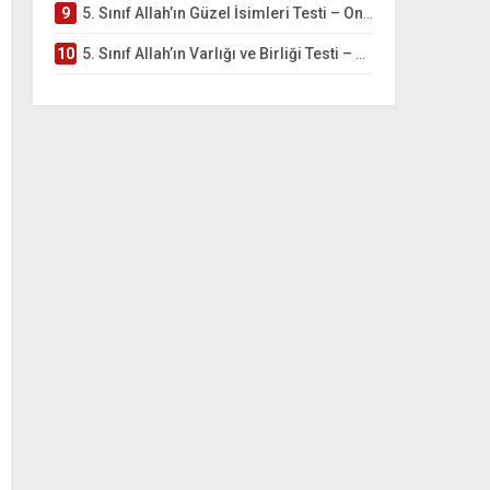
9
5. Sınıf Allah’ın Güzel İsimleri Testi – Online Çöz
10
5. Sınıf Allah’ın Varlığı ve Birliği Testi – Online Çöz