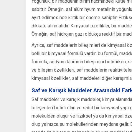
Yoğunluk, bir maddenin birim hacmindeki kütle mi
sabittir. Örneğin, saf alüminyum metalinin yoğunl
ayırt edilmesinde kritik bir öneme sahiptir. Fiziks
dikkate alınmalıdır. Kimyasal özellikler, bir madd
Örneğin, saf hidrojen gazı oldukça reaktif bir madd
Ayrıca, saf maddelerin bileşimleri de kimyasal öze
belli bir kimyasal formülü vardır; bu formül, mad
formülü, sodyum klorürün bileşimini belirtirken, saf
ve bileşim özellikleri, saf maddelerin reaktivitel
kimyasal özellikler, saf maddeleri diğer karışımlar
Saf ve Karışık Maddeler Arasındaki Fark
Saf maddeler ve karışık maddeler, kimya alanında
bileşenleri belirli olan ve sabit bir kimyasal yap
molekülden oluşur ve fiziksel ya da kimyasal özel
olup yalnızca su moleküllerinden meydana gelir. D