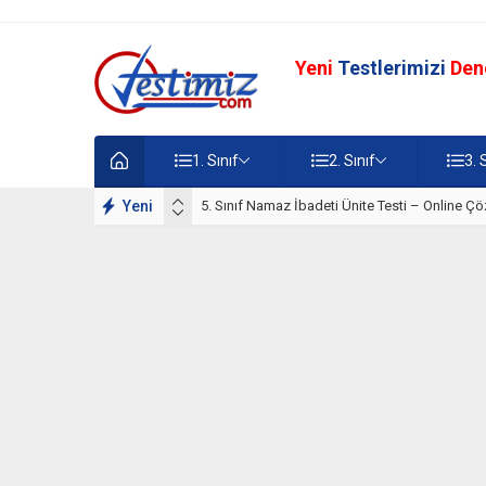
Yeni
Testlerimizi
Den
1. Sınıf
2. Sınıf
3. 
lışmaları
Yeni
5. Sınıf Namaz İbadeti Ünite Testi – Online Çö