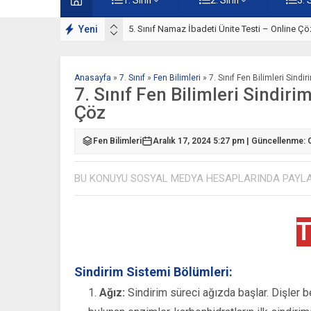
lışmaları
Yeni
5. Sınıf Namaz İbadeti Ünite Testi – Online Çö
Anasayfa
»
7. Sınıf
»
Fen Bilimleri
»
7. Sınıf Fen Bilimleri Sind
7. Sınıf Fen Bilimleri Sindiri
Çöz
Fen Bilimleri
Aralık 17, 2024 5:27 pm | Güncellenme: 
BU KONUYU SOSYAL MEDYA HESAPLARINDA PAYL
T
Sindirim Sistemi Bölümleri:
Ağız:
Sindirim süreci ağızda başlar. Dişler be