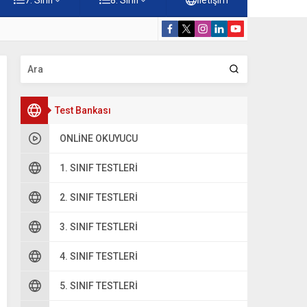
rdiği Faydalar Testi
5. Sınıf Namazı
Test Bankası
ONLINE OKUYUCU
1. SINIF TESTLERI
2. SINIF TESTLERI
3. SINIF TESTLERI
4. SINIF TESTLERI
5. SINIF TESTLERI