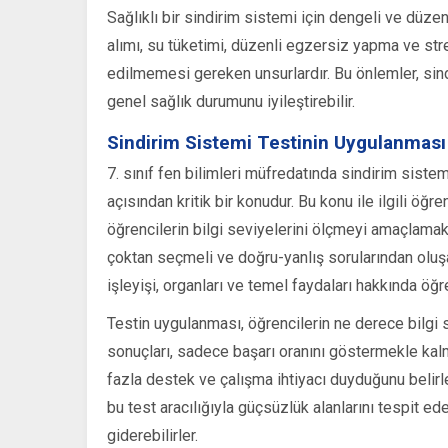
Sağlıklı bir sindirim sistemi için dengeli ve düz
alımı, su tüketimi, düzenli egzersiz yapma ve str
edilmemesi gereken unsurlardır. Bu önlemler, sind
genel sağlık durumunu iyileştirebilir.
Sindirim Sistemi Testinin Uygulanması
7. sınıf fen bilimleri müfredatında sindirim sistem
açısından kritik bir konudur. Bu konu ile ilgili öğ
öğrencilerin bilgi seviyelerini ölçmeyi amaçlamak
çoktan seçmeli ve doğru-yanlış sorularından oluşa
işleyişi, organları ve temel faydaları hakkında öğre
Testin uygulanması, öğrencilerin ne derece bilgi s
sonuçları, sadece başarı oranını göstermekle ka
fazla destek ve çalışma ihtiyacı duyduğunu belirlem
bu test aracılığıyla güçsüzlük alanlarını tespit ed
giderebilirler.