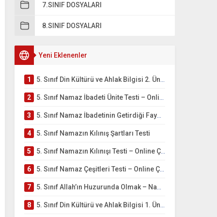
7.SINIF DOSYALARI
8.SINIF DOSYALARI
Yeni Eklenenler
1
5. Sınıf Din Kültürü ve Ahlak Bilgisi 2. Ünite: Namaz İbadeti Çalışmaları
2
5. Sınıf Namaz İbadeti Ünite Testi – Online Çöz
3
5. Sınıf Namaz İbadetinin Getirdiği Faydalar Testi
4
5. Sınıf Namazın Kılınış Şartları Testi
5
5. Sınıf Namazın Kılınışı Testi – Online Çöz
6
5. Sınıf Namaz Çeşitleri Testi – Online Çöz
7
5. Sınıf Allah’ın Huzurunda Olmak – Namaz İbadeti Testi
8
5. Sınıf Din Kültürü ve Ahlak Bilgisi 1. Ünite: Allah İnancı Çalışmaları