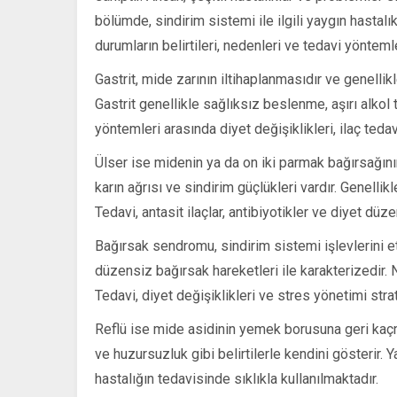
bölümde, sindirim sistemi ile ilgili yaygın hastalı
durumların belirtileri, nedenleri ve tedavi yöntem
Gastrit, mide zarının iltihaplanmasıdır ve genellikl
Gastrit genellikle sağlıksız beslenme, aşırı alkol
yöntemleri arasında diyet değişiklikleri, ilaç ted
Ülser ise midenin ya da on iki parmak bağırsağının 
karın ağrısı ve sindirim güçlükleri vardır. Genellikle
Tedavi, antasit ilaçlar, antibiyotikler ve diyet düz
Bağırsak sendromu, sindirim sistemi işlevlerini et
düzensiz bağırsak hareketleri ile karakterizedir. N
Tedavi, diyet değişiklikleri ve stres yönetimi stratej
Reflü ise mide asidinin yemek borusuna geri kaçm
ve huzursuzluk gibi belirtilerle kendini gösterir. 
hastalığın tedavisinde sıklıkla kullanılmaktadır.