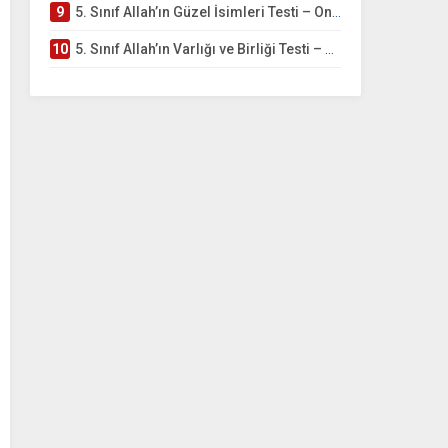
9
5. Sınıf Allah’ın Güzel İsimleri Testi – Online Çöz
10
5. Sınıf Allah’ın Varlığı ve Birliği Testi – Online Çöz