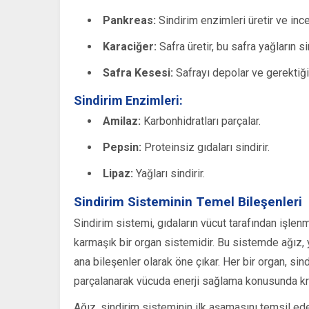
Pankreas:
Sindirim enzimleri üretir ve ince
Karaciğer:
Safra üretir, bu safra yağların s
Safra Kesesi:
Safrayı depolar ve gerektiği
Sindirim Enzimleri:
Amilaz:
Karbonhidratları parçalar.
Pepsin:
Proteinsiz gıdaları sindirir.
Lipaz:
Yağları sindirir.
Sindirim Sisteminin Temel Bileşenleri
Sindirim sistemi, gıdaların vücut tarafından işle
karmaşık bir organ sistemidir. Bu sistemde ağız,
ana bileşenler olarak öne çıkar. Her bir organ, sind
parçalanarak vücuda enerji sağlama konusunda kriti
Ağız, sindirim sisteminin ilk aşamasını temsil eder