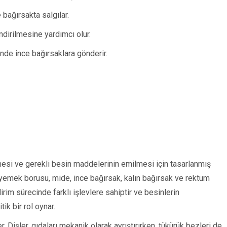
 bağırsakta salgılar.
indirilmesine yardımcı olur.
nde ince bağırsaklara gönderir.
nmesi ve gerekli besin maddelerinin emilmesi için tasarlanmış
 yemek borusu, mide, ince bağırsak, kalın bağırsak ve rektum
irim sürecinde farklı işlevlere sahiptir ve besinlerin
k bir rol oynar.
. Dişler, gıdaları mekanik olarak ayrıştırırken, tükürük bezleri de