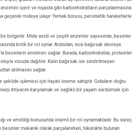
z enzimini içerir ve nişasta gibi karbonhidratların parçalanmasına
a geçerek mideye ulaşır. Yemek borusu, peristaltik hareketlerle
bir bölgedir. Mide asidi ve çeşitli enzimler sayesinde, besinler
nmasında kritik bir rol oynar. Ardından, ince bağırsak devreye
la besinlerin emilimini sağlar. Burada, karbonhidratlar, proteinler
yoluyla vücuda dağıtılır. Kalın bağırsak ise sindirilmeyen
uttan atılmasını sağlar.
bir şekilde işlemesi için hayati öneme sahiptir. Gıdaların doğru
nerji ihtiyacını karşılamak ve sağlıklı bir yaşam sürdürmek için
ndığı ve emildiği konusunda önemli bir rol oynamaktadır. Bu süreç
e besinler mekanik olarak parçalanırken, tükürükte bulunan