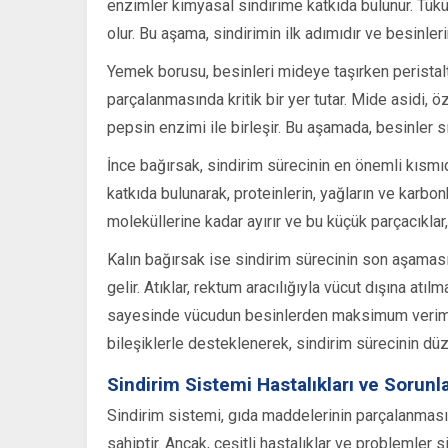
enzimler kimyasal sindirime katkıda bulunur. Tükü
olur. Bu aşama, sindirimin ilk adımıdır ve besinl
Yemek borusu, besinleri mideye taşırken peristalti
parçalanmasında kritik bir yer tutar. Mide asidi, öz
pepsin enzimi ile birleşir. Bu aşamada, besinler s
İnce bağırsak, sindirim sürecinin en önemli kısmıd
katkıda bulunarak, proteinlerin, yağların ve karbon
moleküllerine kadar ayırır ve bu küçük parçacıklar
Kalın bağırsak ise sindirim sürecinin son aşaması
gelir. Atıklar, rektum aracılığıyla vücut dışına atı
sayesinde vücudun besinlerden maksimum verim al
bileşiklerle desteklenerek, sindirim sürecinin düzg
Sindirim Sistemi Hastalıkları ve Sorunla
Sindirim sistemi, gıda maddelerinin parçalanması 
sahiptir. Ancak, çeşitli hastalıklar ve problemler 