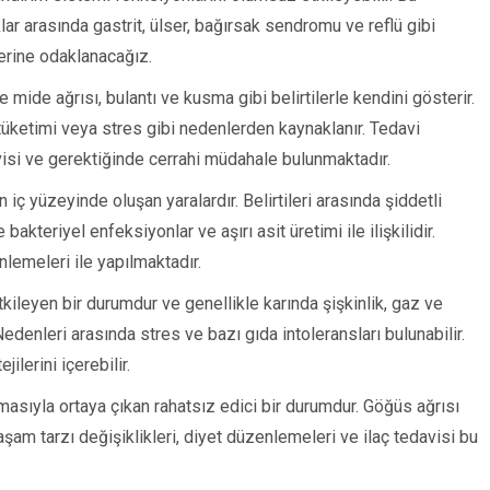
klar arasında gastrit, ülser, bağırsak sendromu ve reflü gibi
lerine odaklanacağız.
e mide ağrısı, bulantı ve kusma gibi belirtilerle kendini gösterir.
 tüketimi veya stres gibi nedenlerden kaynaklanır. Tedavi
avisi ve gerektiğinde cerrahi müdahale bulunmaktadır.
iç yüzeyinde oluşan yaralardır. Belirtileri arasında şiddetli
 bakteriyel enfeksiyonlar ve aşırı asit üretimi ile ilişkilidir.
enlemeleri ile yapılmaktadır.
kileyen bir durumdur ve genellikle karında şişkinlik, gaz ve
edenleri arasında stres ve bazı gıda intoleransları bulunabilir.
ilerini içerebilir.
asıyla ortaya çıkan rahatsız edici bir durumdur. Göğüs ağrısı
Yaşam tarzı değişiklikleri, diyet düzenlemeleri ve ilaç tedavisi bu