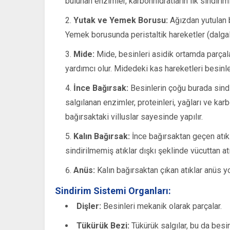
bulunan enzimler, karbonhidratların ilk sindirimi
Yutak ve Yemek Borusu:
Ağızdan yutulan 
Yemek borusunda peristaltik hareketler (dalgal
Mide:
Mide, besinleri asidik ortamda parçala
yardımcı olur. Midedeki kas hareketleri besinleri
İnce Bağırsak:
Besinlerin çoğu burada sindir
salgılanan enzimler, proteinleri, yağları ve karb
bağırsaktaki villuslar sayesinde yapılır.
Kalın Bağırsak:
İnce bağırsaktan geçen atıkl
sindirilmemiş atıklar dışkı şeklinde vücuttan atıl
Anüs:
Kalın bağırsaktan çıkan atıklar anüs yolu
Sindirim Sistemi Organları:
Dişler:
Besinleri mekanik olarak parçalar.
Tükürük Bezi:
Tükürük salgılar, bu da besin