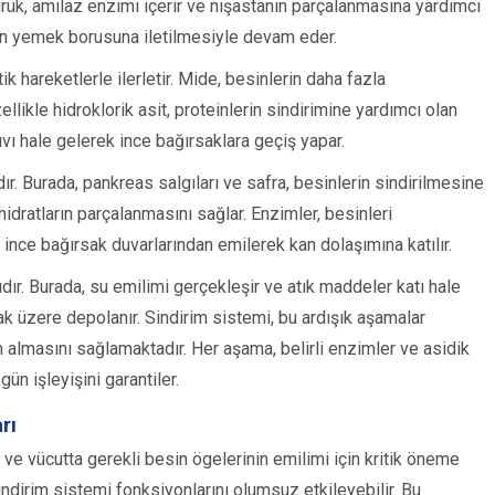
rük, amilaz enzimi içerir ve nişastanın parçalanmasına yardımcı
erin yemek borusuna iletilmesiyle devam eder.
k hareketlerle ilerletir. Mide, besinlerin daha fazla
ellikle hidroklorik asit, proteinlerin sindirimine yardımcı olan
ıvı hale gelerek ince bağırsaklara geçiş yapar.
ır. Burada, pankreas salgıları ve safra, besinlerin sindirilmesine
hidratların parçalanmasını sağlar. Enzimler, besinleri
, ince bağırsak duvarlarından emilerek kan dolaşımına katılır.
dır. Burada, su emilimi gerçekleşir ve atık maddeler katı hale
lmak üzere depolanır. Sindirim sistemi, bu ardışık aşamalar
masını sağlamaktadır. Her aşama, belirli enzimler ve asidik
ün işleyişini garantiler.
rı
ve vücutta gerekli besin ögelerinin emilimi için kritik öneme
sindirim sistemi fonksiyonlarını olumsuz etkileyebilir. Bu