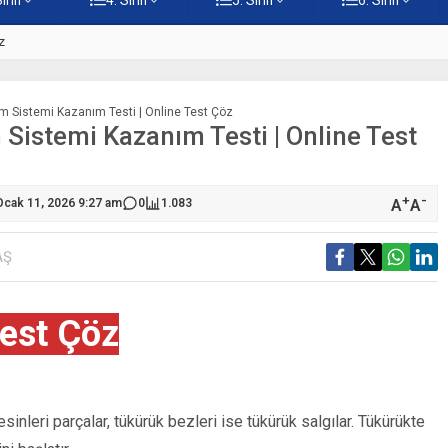
z
5. Sınıf Namaz İbadetinin Geti
irim Sistemi Kazanım Testi | Online Test Çöz
m Sistemi Kazanım Testi | Online Test
+
-
A
A
Ocak 11, 2026 9:27 am
0
1.083
AŞ
est Çöz
sinleri parçalar, tükürük bezleri ise tükürük salgılar. Tükürükte