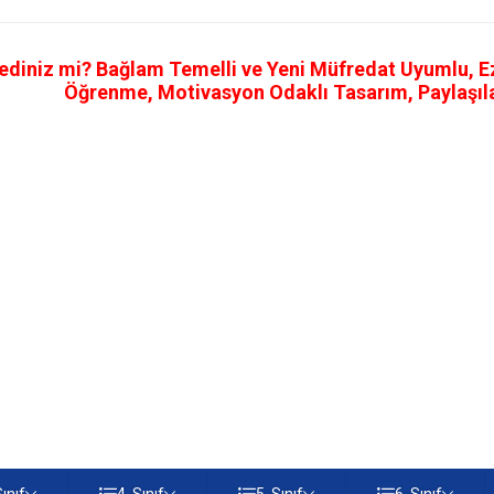
ediniz mi? Bağlam Temelli ve Yeni Müfredat Uyumlu, Ezb
Öğrenme, Motivasyon Odaklı Tasarım, Paylaşılab
Sınıf
4. Sınıf
5. Sınıf
6. Sınıf