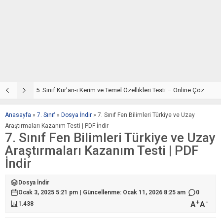
5. Sınıf Din Kültürü ve Ahlak Bilgisi 2. Ünite: Kur’an-ı Kerim Çalışmaları
5. Sınıf Kur’an-ı Kerim ve Temel Özellikleri Testi – Online Çöz
5
Anasayfa
»
7. Sınıf
»
Dosya İndir
»
7. Sınıf Fen Bilimleri Türkiye ve Uzay
Araştırmaları Kazanım Testi | PDF İndir
7. Sınıf Fen Bilimleri Türkiye ve Uzay
Araştırmaları Kazanım Testi | PDF
İndir
Dosya İndir
Ocak 3, 2025 5:21 pm | Güncellenme: Ocak 11, 2026 8:25 am
0
+
-
A
A
1.438