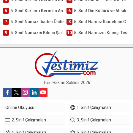
5
5. Sınıf Kur’an-ı Kerim’in Anlamı ve Önemi Testi – Online Çöz
6
5. Sınıf Din Kültürü ve Ahlak Bilgisi 2. Ünite: Namaz İbadeti Çalışmaları
7
5. Sınıf Namaz İbadeti Ünite Testi – Online Çöz
8
5. Sınıf Namaz İbadetinin Getirdiği Faydalar Testi
9
5. Sınıf Namazın Kılınış Şartları Testi
10
5. Sınıf Namazın Kılınışı Testi – Online Çöz
Tüm Hakları Saklıdır 2026
Online Okuyucu
1. Sınıf Çalışmaları
2. Sınıf Çalışmaları
3. Sınıf Çalışmaları
4. Sınıf Çalışmaları
5. Sınıf Çalışmaları