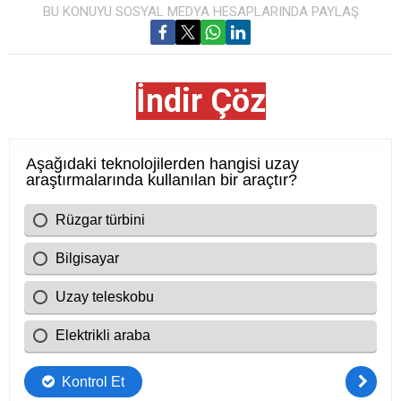
BU KONUYU SOSYAL MEDYA HESAPLARINDA PAYLAŞ
İndir Çöz
Cevap Anahtarı