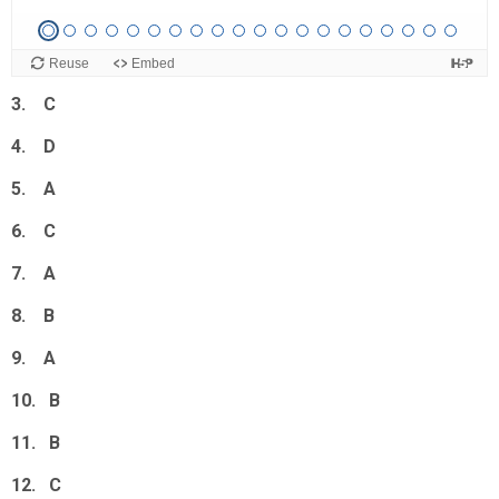
1. A
2. A
3. C
4. D
5. A
6. C
7. A
8. B
9. A
10. B
11. B
12. C