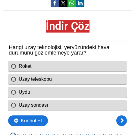
İndir Çöz
Cevap Anahtarı
1. B