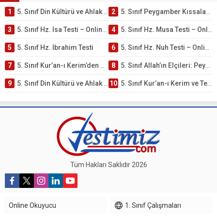
1
5. Sınıf Din Kültürü ve Ahlak Bilgisi 4. Ünite: Peygamber Kıssaları Çalışmaları
2
5. Sınıf Peygamber Kıssaları Ünite Testi – Online Çöz
3
5. Sınıf Hz. İsa Testi – Online Çöz
4
5. Sınıf Hz. Musa Testi – Online Çöz
5
5. Sınıf Hz. İbrahim Testi
6
5. Sınıf Hz. Nuh Testi – Online Çöz
7
5. Sınıf Kur’an-ı Kerim’den Öğütler – Peygamber Kıssaları Testi – Online Çöz
8
5. Sınıf Allah’ın Elçileri: Peygamberler Testi – Online Çöz
9
5. Sınıf Din Kültürü ve Ahlak Bilgisi 3. Ünite: Kur’an-ı Kerim Çalışmaları
10
5. Sınıf Kur’an-ı Kerim ve Temel Özellikleri Testi – Online Çöz
Tüm Hakları Saklıdır 2026
Online Okuyucu
1. Sınıf Çalışmaları