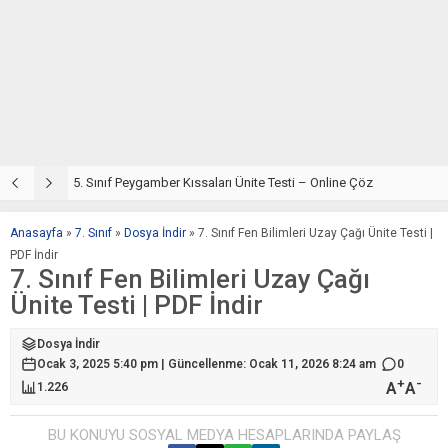
5. Sınıf Din Kültürü ve Ahlak Bilgisi 4. Ünite: Peygamber Kıssaları Çalışmaları
5. Sınıf Peygamber Kıssaları Ünite Testi – Online Çöz
5
Anasayfa
»
7. Sınıf
»
Dosya İndir
»
7. Sınıf Fen Bilimleri Uzay Çağı Ünite Testi |
PDF İndir
7. Sınıf Fen Bilimleri Uzay Çağı
Ünite Testi | PDF İndir
Dosya İndir
Ocak 3, 2025 5:40 pm | Güncellenme: Ocak 11, 2026 8:24 am
0
+
-
A
A
1.226
BU KONUYU SOSYAL MEDYA HESAPLARINDA PAYLAŞ