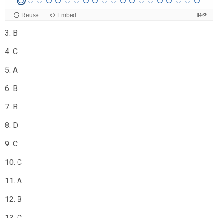
2. C
3. B
4. C
5. A
6. B
7. B
8. D
9. C
10. C
11. A
12. B
13. C