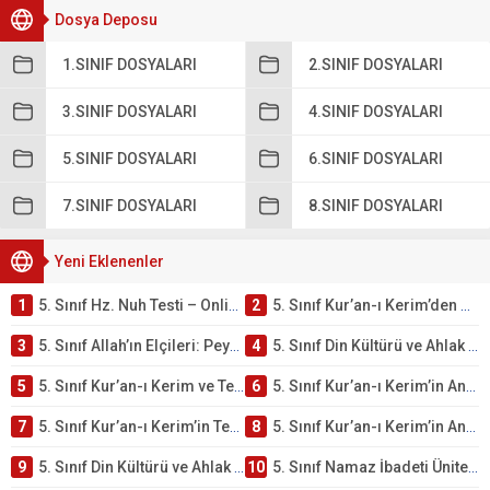
Dosya Deposu
1.SINIF DOSYALARI
2.SINIF DOSYALARI
3.SINIF DOSYALARI
4.SINIF DOSYALARI
5.SINIF DOSYALARI
6.SINIF DOSYALARI
7.SINIF DOSYALARI
8.SINIF DOSYALARI
Yeni Eklenenler
1
5. Sınıf Hz. Nuh Testi – Online Çöz
2
5. Sınıf Kur’an-ı Kerim’den Öğütler – Peygamber Kıssaları Testi – Online Çöz
3
5. Sınıf Allah’ın Elçileri: Peygamberler Testi – Online Çöz
4
5. Sınıf Din Kültürü ve Ahlak Bilgisi 2. Ünite: Kur’an-ı Kerim Çalışmaları
5
5. Sınıf Kur’an-ı Kerim ve Temel Özellikleri Testi – Online Çöz
6
5. Sınıf Kur’an-ı Kerim’in Ana Konuları Testi – Online Çöz
7
5. Sınıf Kur’an-ı Kerim’in Temel Özellikleri ve Önemi Testi – Online Çöz
8
5. Sınıf Kur’an-ı Kerim’in Anlamı ve Önemi Testi – Online Çöz
9
5. Sınıf Din Kültürü ve Ahlak Bilgisi 2. Ünite: Namaz İbadeti Çalışmaları
10
5. Sınıf Namaz İbadeti Ünite Testi – Online Çöz