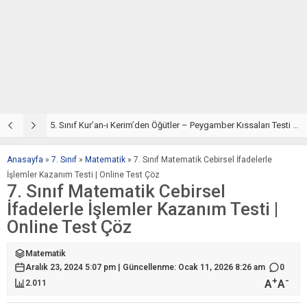
5. Sınıf Kur’an-ı Kerim’den Öğütler – Peygamber Kıssaları Testi – Online Çöz
5
Anasayfa
»
7. Sınıf
»
Matematik
»
7. Sınıf Matematik Cebirsel İfadelerle
İşlemler Kazanım Testi | Online Test Çöz
7. Sınıf Matematik Cebirsel
İfadelerle İşlemler Kazanım Testi |
Online Test Çöz
Matematik
Aralık 23, 2024 5:07 pm | Güncellenme: Ocak 11, 2026 8:26 am
0
+
-
A
A
2.011