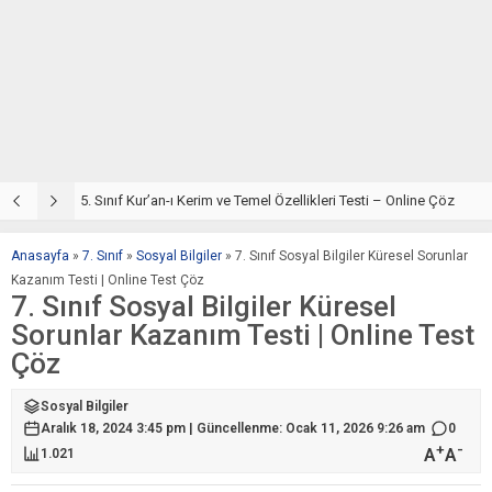
5. Sınıf Din Kültürü ve Ahlak Bilgisi 2. Ünite: Kur’an-ı Kerim Çalışmaları
5. Sınıf Kur’an-ı Kerim ve Temel Özellikleri Testi – Online Çöz
5
Anasayfa
»
7. Sınıf
»
Sosyal Bilgiler
»
7. Sınıf Sosyal Bilgiler Küresel Sorunlar
Kazanım Testi | Online Test Çöz
7. Sınıf Sosyal Bilgiler Küresel
Sorunlar Kazanım Testi | Online Test
Çöz
Sosyal Bilgiler
Aralık 18, 2024 3:45 pm | Güncellenme: Ocak 11, 2026 9:26 am
0
+
-
A
A
1.021