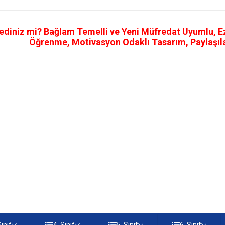
ediniz mi? Bağlam Temelli ve Yeni Müfredat Uyumlu, Ezb
Öğrenme, Motivasyon Odaklı Tasarım, Paylaşılab
Sınıf
4. Sınıf
5. Sınıf
6. Sınıf