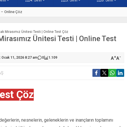
ti – Online Çöz
5. Sınıf Kur’an-ı Kerim’in Ana 
rtak Mirasımız Ünitesi Testi | Online Test Çöz
 Mirasımız Ünitesi Testi | Online Test
+
-
A
A
: Ocak 11, 2026 8:27 am
0
1.109
AŞ
est Çöz
değerlerin, nesnelerin, geleneklerin ve inançların toplamını