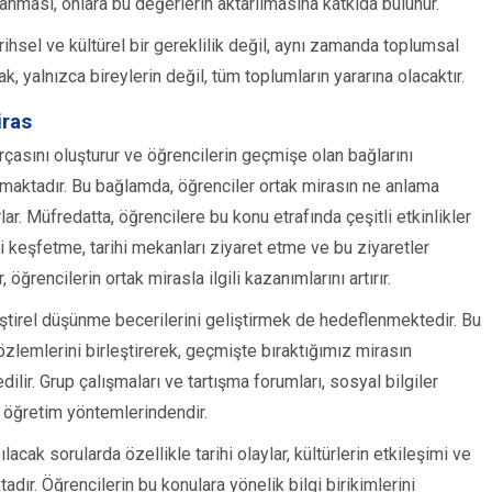
anması, onlara bu değerlerin aktarılmasına katkıda bulunur.
ihsel ve kültürel bir gereklilik değil, aynı zamanda toplumsal
ak, yalnızca bireylerin değil, tüm toplumların yararına olacaktır.
iras
arçasını oluşturur ve öğrencilerin geçmişe olan bağlarını
maktadır. Bu bağlamda, öğrenciler ortak mirasın ne anlama
lar. Müfredatta, öğrencilere bu konu etrafında çeşitli etkinlikler
ri keşfetme, tarihi mekanları ziyaret etme ve bu ziyaretler
öğrencilerin ortak mirasla ilgili kazanımlarını artırır.
ştirel düşünme becerilerini geliştirmek de hedeflenmektedir. Bu
zlemlerini birleştirerek, geçmişte bıraktığımız mirasın
ilir. Grup çalışmaları ve tartışma forumları, sosyal bilgiler
li öğretim yöntemlerindendir.
acak sorularda özellikle tarihi olaylar, kültürlerin etkileşimi ve
dır. Öğrencilerin bu konulara yönelik bilgi birikimlerini