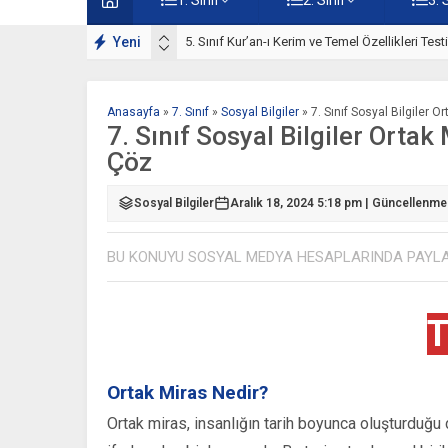
ışmaları
Yeni
5. Sınıf Kur’an-ı Kerim ve Temel Özellikleri Tes
Anasayfa
»
7. Sınıf
»
Sosyal Bilgiler
»
7. Sınıf Sosyal Bilgiler O
7. Sınıf Sosyal Bilgiler Ortak
Çöz
Sosyal Bilgiler
Aralık 18, 2024 5:18 pm | Güncellenme
BU KONUYU SOSYAL MEDYA HESAPLARINDA PAYL
T
Ortak Miras Nedir?
Ortak miras, insanlığın tarih boyunca oluşturduğu 