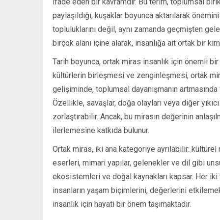
ifade eden bir kavramdır. Bu terim, toplumsal birik
paylaşıldığı, kuşaklar boyunca aktarılarak önemin
topluluklarını değil, aynı zamanda geçmişten gelen 
birçok alanı içine alarak, insanlığa ait ortak bir kim
Tarih boyunca, ortak miras insanlık için önemli bir r
kültürlerin birleşmesi ve zenginleşmesi, ortak mi
gelişiminde, toplumsal dayanışmanın artmasında ve
Özellikle, savaşlar, doğa olayları veya diğer yıkı
zorlaştırabilir. Ancak, bu mirasın değerinin anlaş
ilerlemesine katkıda bulunur.
Ortak miras, iki ana kategoriye ayrılabilir: kültüre
eserleri, mimari yapılar, gelenekler ve dil gibi uns
ekosistemleri ve doğal kaynakları kapsar. Her iki
insanların yaşam biçimlerini, değerlerini etkilem
insanlık için hayati bir önem taşımaktadır.