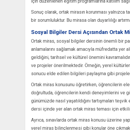
için düzenlenen eğitim programlarına katılım sağl
Sonuç olarak, ortak mirasın korunması yalnızca tar
bir sorumluluktur. Bu mirasa olan duyarlılığı artırm
Sosyal Bilgiler Dersi Açısından Ortak M
Ortak miras, sosyal bilgiler dersinin önemli bir p
anlamalarını sağlamak amacıyla müfredatta yer al
geldiğini, tarihsel ve kültürel önemini kavramalıdır
ve projeler önerilmektedir. Örneğin, yerel kültürle
sonucu elde edilen bilgileri paylaşma gibi projeler, 
Ortak miras konusunu öğretirken, öğrencilerin ele
doğrultuda, öğrencilerin kendi deneyimlerini ve gö
günümüzde nasıl yaşatıldığını tartışmaları teşvik ed
dersi içinde yer alan ortak miras teması için etki
Ayrıca, sınavlarda ortak miras konusu üzerine yapıl
yerel miras bilinçlenmesi gibi konular öne çıkmakta