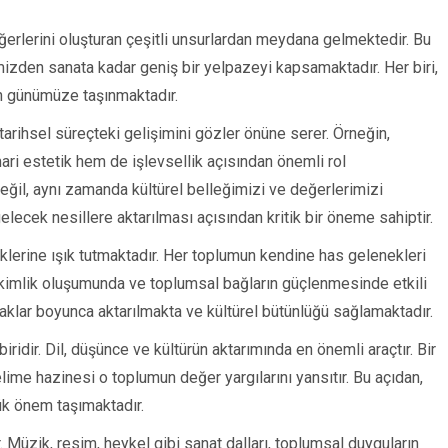
eğerlerini oluşturan çeşitli unsurlardan meydana gelmektedir. Bu
mizden sanata kadar geniş bir yelpazeyi kapsamaktadır. Her biri,
n günümüze taşınmaktadır.
 tarihsel süreçteki gelişimini gözler önüne serer. Örneğin,
mari estetik hem de işlevsellik açısından önemli rol
değil, aynı zamanda kültürel belleğimizi ve değerlerimizi
elecek nesillere aktarılması açısından kritik bir öneme sahiptir.
klerine ışık tutmaktadır. Her toplumun kendine has gelenekleri
in kimlik oluşumunda ve toplumsal bağların güçlenmesinde etkili
şaklar boyunca aktarılmakta ve kültürel bütünlüğü sağlamaktadır.
iridir. Dil, düşünce ve kültürün aktarımında en önemli araçtır. Bir
elime hazinesi o toplumun değer yargılarını yansıtır. Bu açıdan,
ük önem taşımaktadır.
. Müzik, resim, heykel gibi sanat dalları, toplumsal duyguların