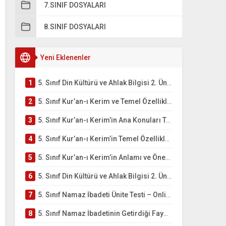
7.SINIF DOSYALARI
8.SINIF DOSYALARI
Yeni Eklenenler
1
5. Sınıf Din Kültürü ve Ahlak Bilgisi 2. Ünite: Kur’an-ı Kerim Çalışmaları
2
5. Sınıf Kur’an-ı Kerim ve Temel Özellikleri Testi – Online Çöz
3
5. Sınıf Kur’an-ı Kerim’in Ana Konuları Testi – Online Çöz
4
5. Sınıf Kur’an-ı Kerim’in Temel Özellikleri ve Önemi Testi – Online Çöz
5
5. Sınıf Kur’an-ı Kerim’in Anlamı ve Önemi Testi – Online Çöz
6
5. Sınıf Din Kültürü ve Ahlak Bilgisi 2. Ünite: Namaz İbadeti Çalışmaları
7
5. Sınıf Namaz İbadeti Ünite Testi – Online Çöz
8
5. Sınıf Namaz İbadetinin Getirdiği Faydalar Testi