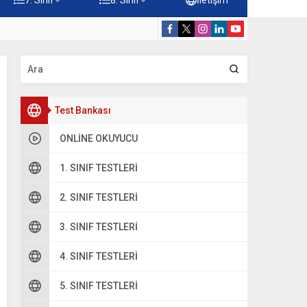
Konuları Testi – Online Çöz
5. Sınıf Kur’a
Test Bankası
ONLINE OKUYUCU
1. SINIF TESTLERI
2. SINIF TESTLERI
3. SINIF TESTLERI
4. SINIF TESTLERI
5. SINIF TESTLERI