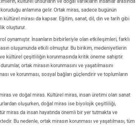
imlerin, kültürel unsurların ve doğal varlıkların insanlar arasında
i koruduğu anlamına gelir. Ortak miras, sadece bugünün
kültürel mirası da kapsar. Eğitim, sanat, dil, din ve tarih gibi
lik oluşturur.
ol oynamıştır. İnsanların birbirleriyle olan etkileşimleri, farklı
rasın oluşumunda etkili olmuştur. Bu birikim, medeniyetlerin
 kültürel çeşitliliğin korunmasında kritik öneme sahiptir.
cı durumlar, ortak mirasın korunmasını ve yaşatılmasını
ılması ve korunması, sosyal bağları güçlendirir ve toplumların
l miras ve doğal miras. Kültürel miras, insan üretimi olan sanat
urlardan oluşurken, doğal miras ise biyolojik çeşitliliği,
 tür miras da insan hayatında önemli bir yer tutmakta ve
ektedir. Bu nedenle, ortak mirasın korunması ve yaşatılması, tüm