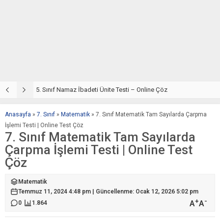
5. Sınıf Din Kültürü ve Ahlak Bilgisi 2. Ünite: Namaz İbadeti Çalışmaları
5. Sınıf Namaz İbadeti Ünite Testi – Online Çöz
5
Anasayfa
»
7. Sınıf
»
Matematik
»
7. Sınıf Matematik Tam Sayılarda Çarpma
İşlemi Testi | Online Test Çöz
7. Sınıf Matematik Tam Sayılarda
Çarpma İşlemi Testi | Online Test
Çöz
Matematik
Temmuz 11, 2024 4:48 pm | Güncellenme: Ocak 12, 2026 5:02 pm
+
-
A
A
0
1.864