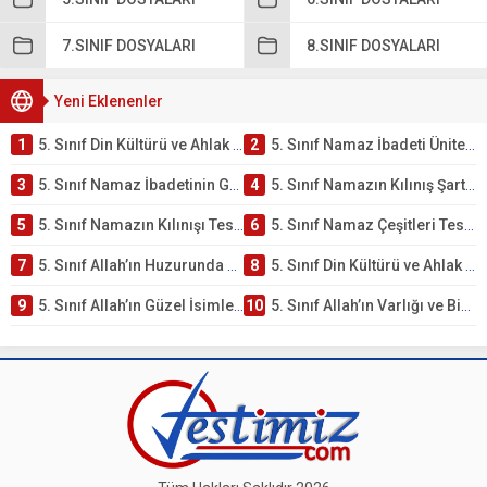
7.SINIF DOSYALARI
8.SINIF DOSYALARI
Yeni Eklenenler
1
5. Sınıf Din Kültürü ve Ahlak Bilgisi 2. Ünite: Namaz İbadeti Çalışmaları
2
5. Sınıf Namaz İbadeti Ünite Testi – Online Çöz
3
5. Sınıf Namaz İbadetinin Getirdiği Faydalar Testi
4
5. Sınıf Namazın Kılınış Şartları Testi
5
5. Sınıf Namazın Kılınışı Testi – Online Çöz
6
5. Sınıf Namaz Çeşitleri Testi – Online Çöz
7
5. Sınıf Allah’ın Huzurunda Olmak – Namaz İbadeti Testi
8
5. Sınıf Din Kültürü ve Ahlak Bilgisi 1. Ünite: Allah İnancı Çalışmaları
9
5. Sınıf Allah’ın Güzel İsimleri Testi – Online Çöz
10
5. Sınıf Allah’ın Varlığı ve Birliği Testi – Online Çöz