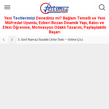
Yeni
Testlerimizi
Denediniz mi? Bağlam Temelli ve Yeni
Müfredat Uyumlu, Ezberi Bozan Dinamik Yapı, Kalıcı ve
Etkin Öğrenme, Motivasyon Odaklı Tasarım, Paylaşılabilir
Başarı
5. Sınıf Din Kültürü ve Ahlak Bilgisi 2. Ünite: Namaz İbadeti Çalışmaları
5. Sınıf Namaz İbadeti Ünite Testi – Online Çöz
5