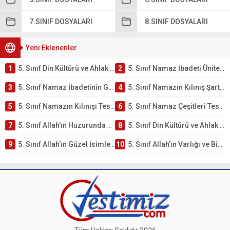
7.SINIF DOSYALARI
8.SINIF DOSYALARI
Yeni Eklenenler
1
5. Sınıf Din Kültürü ve Ahlak Bilgisi 2. Ünite: Namaz İbadeti Çalışmaları
2
5. Sınıf Namaz İbadeti Ünite Testi – Online Çöz
3
5. Sınıf Namaz İbadetinin Getirdiği Faydalar Testi
4
5. Sınıf Namazın Kılınış Şartları Testi
5
5. Sınıf Namazın Kılınışı Testi – Online Çöz
6
5. Sınıf Namaz Çeşitleri Testi – Online Çöz
7
5. Sınıf Allah’ın Huzurunda Olmak – Namaz İbadeti Testi
8
5. Sınıf Din Kültürü ve Ahlak Bilgisi 1. Ünite: Allah İnancı Çalışmaları
9
5. Sınıf Allah’ın Güzel İsimleri Testi – Online Çöz
10
5. Sınıf Allah’ın Varlığı ve Birliği Testi – Online Çöz