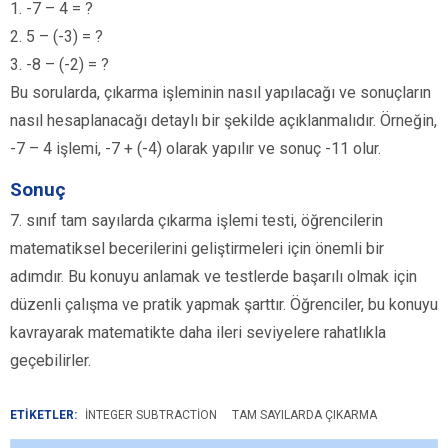
1. -7 – 4 = ?
2. 5 – (-3) = ?
3. -8 – (-2) = ?
Bu sorularda, çıkarma işleminin nasıl yapılacağı ve sonuçların
nasıl hesaplanacağı detaylı bir şekilde açıklanmalıdır. Örneğin,
-7 – 4 işlemi, -7 + (-4) olarak yapılır ve sonuç -11 olur.
Sonuç
7. sınıf tam sayılarda çıkarma işlemi testi, öğrencilerin
matematiksel becerilerini geliştirmeleri için önemli bir
adımdır. Bu konuyu anlamak ve testlerde başarılı olmak için
düzenli çalışma ve pratik yapmak şarttır. Öğrenciler, bu konuyu
kavrayarak matematikte daha ileri seviyelere rahatlıkla
geçebilirler.
ETİKETLER:
INTEGER SUBTRACTION
TAM SAYILARDA ÇIKARMA