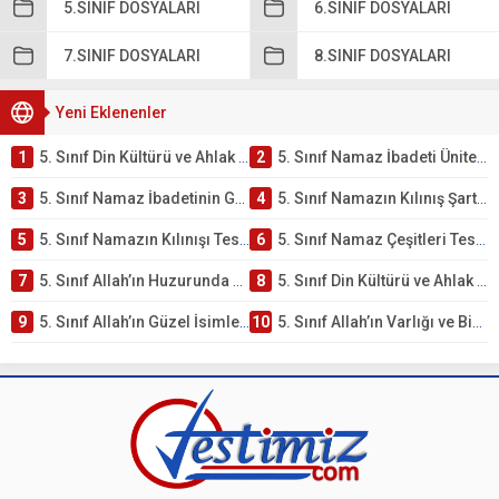
5.SINIF DOSYALARI
6.SINIF DOSYALARI
7.SINIF DOSYALARI
8.SINIF DOSYALARI
Yeni Eklenenler
1
5. Sınıf Din Kültürü ve Ahlak Bilgisi 2. Ünite: Namaz İbadeti Çalışmaları
2
5. Sınıf Namaz İbadeti Ünite Testi – Online Çöz
3
5. Sınıf Namaz İbadetinin Getirdiği Faydalar Testi
4
5. Sınıf Namazın Kılınış Şartları Testi
5
5. Sınıf Namazın Kılınışı Testi – Online Çöz
6
5. Sınıf Namaz Çeşitleri Testi – Online Çöz
7
5. Sınıf Allah’ın Huzurunda Olmak – Namaz İbadeti Testi
8
5. Sınıf Din Kültürü ve Ahlak Bilgisi 1. Ünite: Allah İnancı Çalışmaları
9
5. Sınıf Allah’ın Güzel İsimleri Testi – Online Çöz
10
5. Sınıf Allah’ın Varlığı ve Birliği Testi – Online Çöz