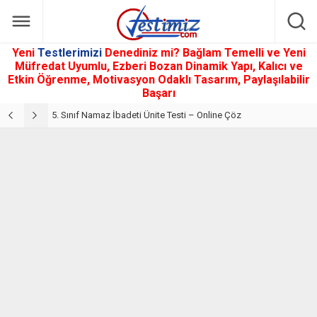
Yeni
Testlerimizi
Denediniz mi? Bağlam Temelli ve Yeni
Müfredat Uyumlu, Ezberi Bozan Dinamik Yapı, Kalıcı ve
Etkin Öğrenme, Motivasyon Odaklı Tasarım, Paylaşılabilir
Başarı
5. Sınıf Din Kültürü ve Ahlak Bilgisi 2. Ünite: Namaz İbadeti Çalışmaları
5. Sınıf Namaz İbadeti Ünite Testi – Online Çöz
5