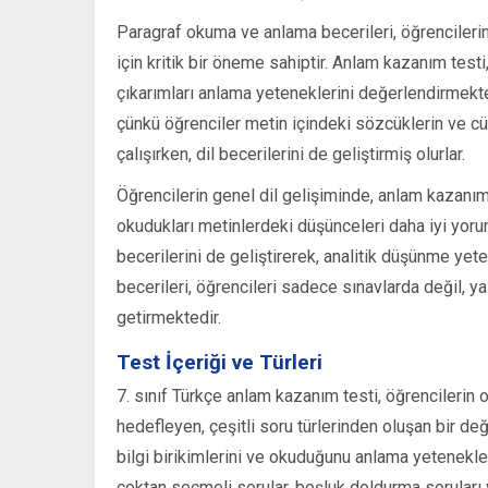
Paragraf okuma ve anlama becerileri, öğrencilerin
için kritik bir öneme sahiptir. Anlam kazanım testi, 
çıkarımları anlama yeteneklerini değerlendirmekted
çünkü öğrenciler metin içindeki sözcüklerin ve c
çalışırken, dil becerilerini de geliştirmiş olurlar.
Öğrencilerin genel dil gelişiminde, anlam kazanım 
okudukları metinlerdeki düşünceleri daha iyi yoru
becerilerini de geliştirerek, analitik düşünme yete
becerileri, öğrencileri sadece sınavlarda değil, y
getirmektedir.
Test İçeriği ve Türleri
7. sınıf Türkçe anlam kazanım testi, öğrencilerin o
hedefleyen, çeşitli soru türlerinden oluşan bir değ
bilgi birikimlerini ve okuduğunu anlama yetenekleri
çoktan seçmeli sorular, boşluk doldurma soruları ve