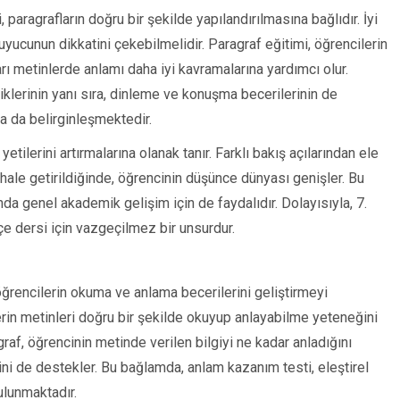
, paragrafların doğru bir şekilde yapılandırılmasına bağlıdır. İyi
uyucunun dikkatini çekebilmelidir. Paragraf eğitimi, öğrencilerin
rı metinlerde anlamı daha iyi kavramalarına yardımcı olur.
niklerinin yanı sıra, dinleme ve konuşma becerilerinin de
a da belirginleşmektedir.
etilerini artırmalarına olanak tanır. Farklı bakış açılarından ele
ı hale getirildiğinde, öğrencinin düşünce dünyası genişler. Bu
nda genel akademik gelişim için de faydalıdır. Dolayısıyla, 7.
çe dersi için vazgeçilmez bir unsurdur.
öğrencilerin okuma ve anlama becerilerini geliştirmeyi
lerin metinleri doğru bir şekilde okuyup anlayabilme yeteneğini
raf, öğrencinin metinde verilen bilgiyi ne kadar anladığını
i de destekler. Bu bağlamda, anlam kazanım testi, eleştirel
ulunmaktadır.