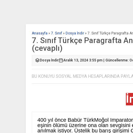
Anasayfa
»
7. Sınıf
»
Dosya İndir
»
7. Sınıf Türkçe Paragrafta A
7. Sınıf Türkçe Paragrafta A
(cevaplı)
Dosya İndir
Aralık 13, 2024 3:55 pm | Güncellenme: O
BU KONUYU SOSYAL MEDYA HESAPLARINDA PAYL
İ