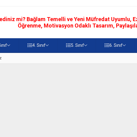
ediniz mi? Bağlam Temelli ve Yeni Müfredat Uyumlu, Ezb
Öğrenme, Motivasyon Odaklı Tasarım, Paylaşılab
Sınıf
4. Sınıf
5. Sınıf
6. Sınıf
z
5. Sınıf Namaz İbadetinin Geti