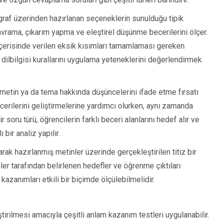
graf üzerinden hazırlanan seçeneklerin sunulduğu tipik
kavrama, çıkarım yapma ve eleştirel düşünme becerilerini ölçer.
 içerisinde verilen eksik kısımları tamamlaması gereken
ve dilbilgisi kurallarını uygulama yeteneklerini değerlendirmek
 metin ya da tema hakkında düşüncelerini ifade etme fırsatı
becerilerini geliştirmelerine yardımcı olurken, aynı zamanda
r soru türü, öğrencilerin farklı beceri alanlarını hedef alır ve
bir analiz yapılır.
rak hazırlanmış metinler üzerinde gerçekleştirilen titiz bir
nler tarafından belirlenen hedefler ve öğrenme çıktıları
kazanımları etkili bir biçimde ölçülebilmelidir.
irilmesi amacıyla çeşitli anlam kazanım testleri uygulanabilir.