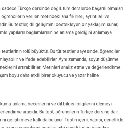
 sadece Türkçe dersinde değil, tüm derslerde başarılı olmaları
öğrencilerin verilen metindeki ana fikirleri, ayrıntıları ve
ir. Bu testler, dil gelişimini destekleyen bir yaklaşım sunar;
ümle yapıların bağlamlarının ne anlama geldiğini anlamaya
testlerinin rolü büyüktür. Bu tür testler sayesinde, öğrenciler
mlayabilir ve ifade edebilirler. Aynı zamanda, soyut düşünme
neklerini artırabilirler. Metinleri analiz etme ve değerlendirme
aşam boyu daha etkili birer okuyucu ve yazar haline
kuma-anlama becerilerini ve dil bilgisi bilgilerini ölçmeyi
erlendirme aracıdır. Bu test, öğrencilerin Türkçe dersine dair
ni geliştirmeye katkıda bulunur. Testin içerik yapısı, genellikle
 özgün cevaplama soruları gibi çeşitli türleri barındırır.