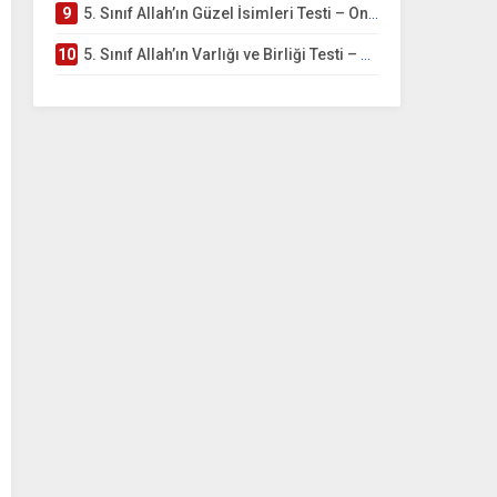
9
5. Sınıf Allah’ın Güzel İsimleri Testi – Online Çöz
10
5. Sınıf Allah’ın Varlığı ve Birliği Testi – Online Çöz