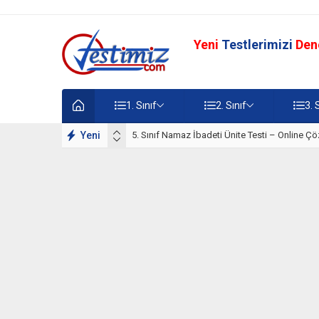
Yeni
Testlerimizi
Den
1. Sınıf
2. Sınıf
3. 
lışmaları
Yeni
5. Sınıf Namaz İbadeti Ünite Testi – Online Çö