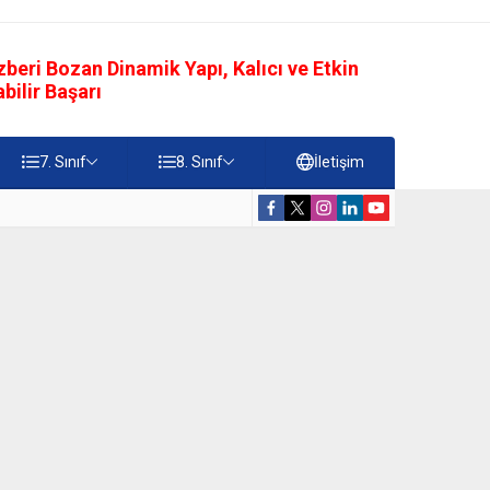
eri Bozan Dinamik Yapı, Kalıcı ve Etkin
ilir Başarı
7. Sınıf
8. Sınıf
İletişim
rdiği Faydalar Testi
5. Sınıf Namazı