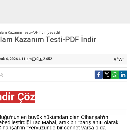
nlam Kazanım Testi-PDF İndir (cevaplı)
nlam Kazanım Testi-PDF İndir
+
-
A
A
cak 4, 2026 4:11 pm
0
2.452
AŞ
ndir Çöz