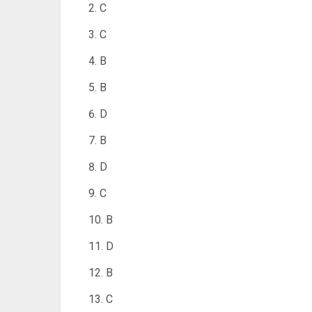
C
C
B
B
D
B
D
C
B
D
B
C