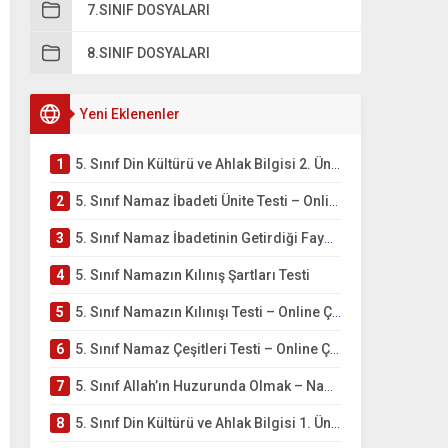
7.SINIF DOSYALARI
8.SINIF DOSYALARI
Yeni Eklenenler
1
5. Sınıf Din Kültürü ve Ahlak Bilgisi 2. Ünite: Namaz İbadeti Çalışmaları
2
5. Sınıf Namaz İbadeti Ünite Testi – Online Çöz
3
5. Sınıf Namaz İbadetinin Getirdiği Faydalar Testi
4
5. Sınıf Namazın Kılınış Şartları Testi
5
5. Sınıf Namazın Kılınışı Testi – Online Çöz
6
5. Sınıf Namaz Çeşitleri Testi – Online Çöz
7
5. Sınıf Allah’ın Huzurunda Olmak – Namaz İbadeti Testi
8
5. Sınıf Din Kültürü ve Ahlak Bilgisi 1. Ünite: Allah İnancı Çalışmaları