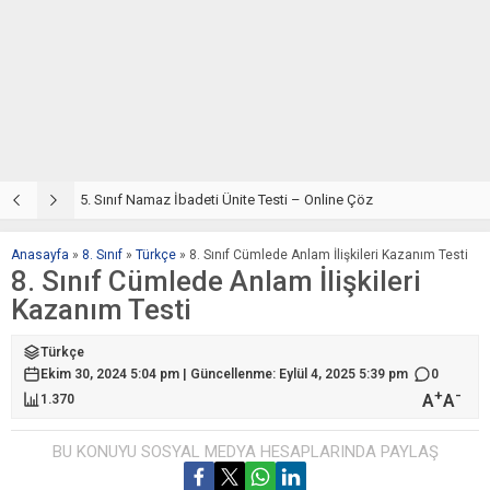
5. Sınıf Din Kültürü ve Ahlak Bilgisi 2. Ünite: Namaz İbadeti Çalışmaları
5. Sınıf Namaz İbadeti Ünite Testi – Online Çöz
5
Anasayfa
»
8. Sınıf
»
Türkçe
»
8. Sınıf Cümlede Anlam İlişkileri Kazanım Testi
8. Sınıf Cümlede Anlam İlişkileri
Kazanım Testi
Türkçe
Ekim 30, 2024 5:04 pm | Güncellenme: Eylül 4, 2025 5:39 pm
0
+
-
A
A
1.370
BU KONUYU SOSYAL MEDYA HESAPLARINDA PAYLAŞ