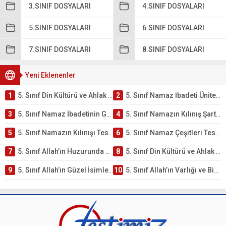
3.SINIF DOSYALARI
4.SINIF DOSYALARI
5.SINIF DOSYALARI
6.SINIF DOSYALARI
7.SINIF DOSYALARI
8.SINIF DOSYALARI
Yeni Eklenenler
1
5. Sınıf Din Kültürü ve Ahlak Bilgisi 2. Ünite: Namaz İbadeti Çalışmaları
2
5. Sınıf Namaz İbadeti Ünite Testi – Online Çöz
3
5. Sınıf Namaz İbadetinin Getirdiği Faydalar Testi
4
5. Sınıf Namazın Kılınış Şartları Testi
5
5. Sınıf Namazın Kılınışı Testi – Online Çöz
6
5. Sınıf Namaz Çeşitleri Testi – Online Çöz
7
5. Sınıf Allah’ın Huzurunda Olmak – Namaz İbadeti Testi
8
5. Sınıf Din Kültürü ve Ahlak Bilgisi 1. Ünite: Allah İnancı Çalışmaları
9
5. Sınıf Allah’ın Güzel İsimleri Testi – Online Çöz
10
5. Sınıf Allah’ın Varlığı ve Birliği Testi – Online Çöz