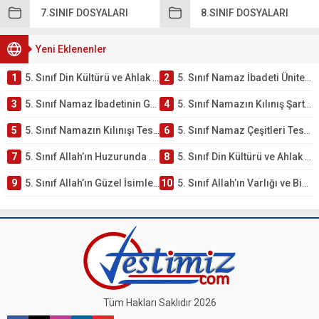
7.SINIF DOSYALARI
8.SINIF DOSYALARI
Yeni Eklenenler
1
5. Sınıf Din Kültürü ve Ahlak Bilgisi 2. Ünite: Namaz İbadeti Çalışmaları
2
5. Sınıf Namaz İbadeti Ünite Testi – Online Çöz
3
5. Sınıf Namaz İbadetinin Getirdiği Faydalar Testi
4
5. Sınıf Namazın Kılınış Şartları Testi
5
5. Sınıf Namazın Kılınışı Testi – Online Çöz
6
5. Sınıf Namaz Çeşitleri Testi – Online Çöz
7
5. Sınıf Allah’ın Huzurunda Olmak – Namaz İbadeti Testi
8
5. Sınıf Din Kültürü ve Ahlak Bilgisi 1. Ünite: Allah İnancı Çalışmaları
9
5. Sınıf Allah’ın Güzel İsimleri Testi – Online Çöz
10
5. Sınıf Allah’ın Varlığı ve Birliği Testi – Online Çöz
Tüm Hakları Saklıdır 2026