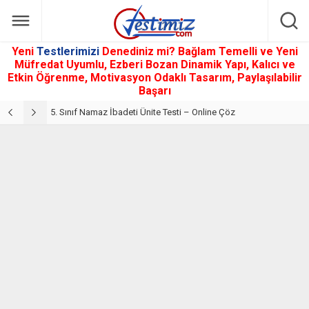
Yeni
Testlerimizi
Denediniz mi? Bağlam Temelli ve Yeni
Müfredat Uyumlu, Ezberi Bozan Dinamik Yapı, Kalıcı ve
Etkin Öğrenme, Motivasyon Odaklı Tasarım, Paylaşılabilir
Başarı
5. Sınıf Din Kültürü ve Ahlak Bilgisi 2. Ünite: Namaz İbadeti Çalışmaları
5. Sınıf Namaz İbadeti Ünite Testi – Online Çöz
5