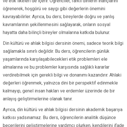
ve etik ilkeleri de içerir. Öğrenciler, farklı dinlerin inançlarını
öğrenerek, hoşgörü ve saygı gibi değerlerin önemini
kavrayabilirler. Ayrıca, bu ders; bireylerde doğru ve yanlış
kavramlarının şekillenmesini sağlayarak, onların sosyal
hayatta daha bilinçli bireyler olmalarına katkıda bulunur.
Din kültürü ve ahlak bilgisi dersinin önemi, sadece teorik bilgi
sağlamakla sınırlı değildir. Bu ders, öğrencilerin günlük
yaşamlarında karşılaşabilecekleri etik problemleri ele
almalarına ve bu problemler karşısında sağlıklı kararlar
verdirebilmek için gerekli bilgi ve donanımı kazandırır. Ahlaki
değerleri öğrenmek, yalnızca dini bir perspektif edinmekle
kalmayıp, genel insan hakları ve erdemler üzerinde de bir
anlayış geliştirmelerine olanak tanır.
Ayrıca, din kültürü ve ahlak bilgisi dersinin akademik başarıya
katkısı yadsınamaz. Bu ders, öğrencilerin analitik düşünce
becerilerini geliştirmelerine yardımcı olurken, kendilerini ifade