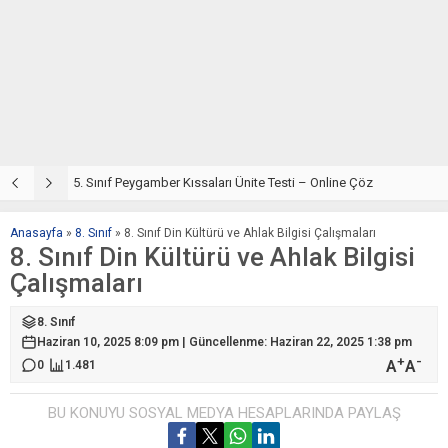
5. Sınıf Din Kültürü ve Ahlak Bilgisi 4. Ünite: Peygamber Kıssaları Çalışmaları
5. Sınıf Peygamber Kıssaları Ünite Testi – Online Çöz
5
Anasayfa
»
8. Sınıf
»
8. Sınıf Din Kültürü ve Ahlak Bilgisi Çalışmaları
8. Sınıf Din Kültürü ve Ahlak Bilgisi
Çalışmaları
8. Sınıf
Haziran 10, 2025 8:09 pm | Güncellenme: Haziran 22, 2025 1:38 pm
+
-
A
A
0
1.481
BU KONUYU SOSYAL MEDYA HESAPLARINDA PAYLAŞ