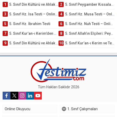
1
5. Sınıf Din Kültürü ve Ahlak Bilgisi 4. Ünite: Peygamber Kıssaları Çalışmaları
2
5. Sınıf Peygamber Kıssaları Ünite Testi – Online Çöz
3
5. Sınıf Hz. İsa Testi – Online Çöz
4
5. Sınıf Hz. Musa Testi – Online Çöz
5
5. Sınıf Hz. İbrahim Testi
6
5. Sınıf Hz. Nuh Testi – Online Çöz
7
5. Sınıf Kur’an-ı Kerim’den Öğütler – Peygamber Kıssaları Testi – Online Çöz
8
5. Sınıf Allah’ın Elçileri: Peygamberler Testi – Online Çöz
9
5. Sınıf Din Kültürü ve Ahlak Bilgisi 3. Ünite: Kur’an-ı Kerim Çalışmaları
10
5. Sınıf Kur’an-ı Kerim ve Temel Özellikleri Testi – Online Çöz
Tüm Hakları Saklıdır 2026
Online Okuyucu
1. Sınıf Çalışmaları