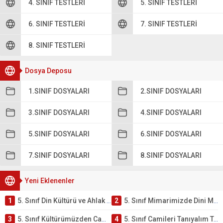
4. SINIF TESTLERI
5. SINIF TESTLERI
6. SINIF TESTLERI
7. SINIF TESTLERI
8. SINIF TESTLERI
Dosya Deposu
1.SINIF DOSYALARI
2.SINIF DOSYALARI
3.SINIF DOSYALARI
4.SINIF DOSYALARI
5.SINIF DOSYALARI
6.SINIF DOSYALARI
7.SINIF DOSYALARI
8.SINIF DOSYALARI
Yeni Eklenenler
1
5. Sınıf Din Kültürü ve Ahlak Bilgisi 4. Ünite: Mimarimizde Dini Motifler Çalışmaları
2
5. Sınıf Mimarimizde Dini Motifler Ünite Testi – Online Çöz
3
5. Sınıf Kültürümüzden Cami Örnekleri Testi – Online Çöz
4
5. Sınıf Camileri Tanıyalım Testi – Online Çöz