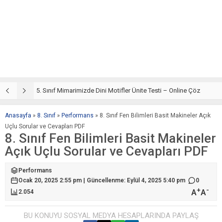
5. Sınıf Din Kültürü ve Ahlak Bilgisi 4. Ünite: Mimarimizde Dini Motifler Çalışmaları
5. Sınıf Mimarimizde Dini Motifler Ünite Testi – Online Çöz
5
Anasayfa
»
8. Sınıf
»
Performans
»
8. Sınıf Fen Bilimleri Basit Makineler Açık
Uçlu Sorular ve Cevapları PDF
8. Sınıf Fen Bilimleri Basit Makineler
Açık Uçlu Sorular ve Cevapları PDF
Performans
Ocak 20, 2025 2:55 pm | Güncellenme: Eylül 4, 2025 5:40 pm
0
+
-
A
A
2.054
BU KONUYU SOSYAL MEDYA HESAPLARINDA PAYLAŞ