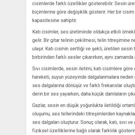
cisimlerde farklı özellikler gösterebilir. Sesin üre
biçimlerine göre değişiklik gösterir. Her bir cisim
kapasitesine sahiptir.
Katı cisimler, ses üretiminde oldukça etkili örnek
gelir. Bir gitar telinin çekilmesi, telin titreşimin
ulaşır. Katı cismin sertliği ve şekli, üretilen sesin 
birbirinden farklı sesler çıkarırken, aynı zamanda a
Sıvı cisimlerde, sesin iletimi, katı cisimlere gö
hareketi, suyun yüzeyinde dalgalanmalara neden olur
ses dalgalarına dönüşür ve farklı frekanslar oluş
derin bir ses yayarken, daha küçük damlaların çıka
Gazlar, sesin en düşük yoğunlukta iletildiği ortam
oluşumu, ses tellerindeki titreşimlerden kaynaklanı
ses dalgaları oluşturur. Sonuç olarak, katı, sıvı v
fiziksel özelliklerine bağlı olarak farklılık gösterir