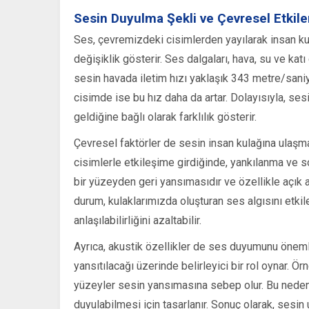
Sesin Duyulma Şekli ve Çevresel Etkile
Ses, çevremizdeki cisimlerden yayılarak insan kula
değişiklik gösterir. Ses dalgaları, hava, su ve katı c
sesin havada iletim hızı yaklaşık 343 metre/saniy
cisimde ise bu hız daha da artar. Dolayısıyla, se
geldiğine bağlı olarak farklılık gösterir.
Çevresel faktörler de sesin insan kulağına ulaşmas
cisimlerle etkileşime girdiğinde, yankılanma ve s
bir yüzeyden geri yansımasıdır ve özellikle açık al
durum, kulaklarımızda oluşturan ses algısını etkile
anlaşılabilirliğini azaltabilir.
Ayrıca, akustik özellikler de ses duyumunu önemli
yansıtılacağı üzerinde belirleyici bir rol oynar. 
yüzeyler sesin yansımasına sebep olur. Bu nedenle
duyulabilmesi için tasarlanır. Sonuç olarak, sesin u