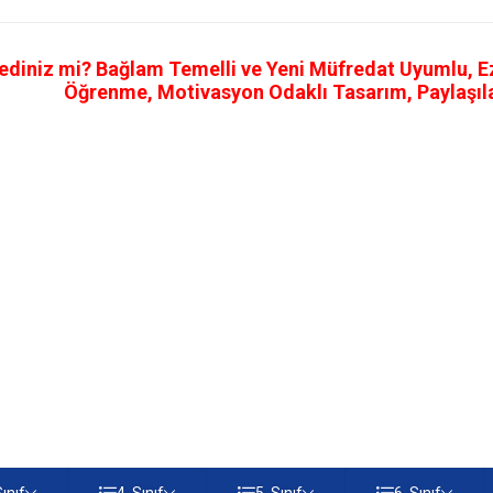
ediniz mi? Bağlam Temelli ve Yeni Müfredat Uyumlu, Ezb
Öğrenme, Motivasyon Odaklı Tasarım, Paylaşılab
Sınıf
4. Sınıf
5. Sınıf
6. Sınıf