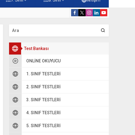
 Çöz
5. Sınıf Hz. M
Test Bankası
ONLINE OKUYUCU
1. SINIF TESTLERI
2. SINIF TESTLERI
3. SINIF TESTLERI
4. SINIF TESTLERI
5. SINIF TESTLERI