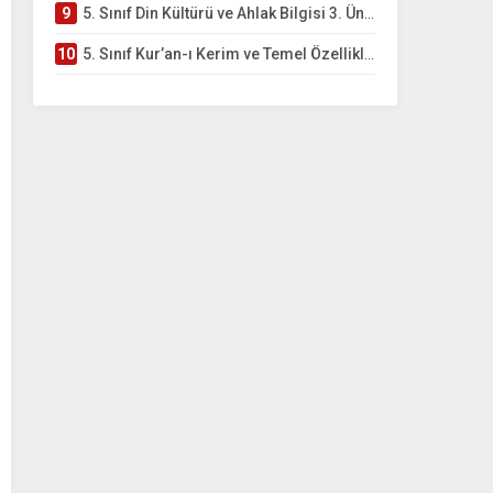
9
5. Sınıf Din Kültürü ve Ahlak Bilgisi 3. Ünite: Kur’an-ı Kerim Çalışmaları
10
5. Sınıf Kur’an-ı Kerim ve Temel Özellikleri Testi – Online Çöz