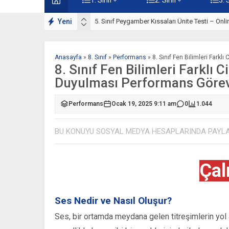
rı Çalışmaları
Yeni
5. Sınıf Peygamber Kıssaları Ünite Testi – Onl
Anasayfa
»
8. Sınıf
»
Performans
»
8. Sınıf Fen Bilimleri Fark
8. Sınıf Fen Bilimleri Farklı 
Duyulması Performans Göre
Performans
Ocak 19, 2025 9:11 am
0
1.044
BU KONUYU SOSYAL MEDYA HESAPLARINDA PAYL
Çal
Ses Nedir ve Nasıl Oluşur?
Ses, bir ortamda meydana gelen titreşimlerin yol aç