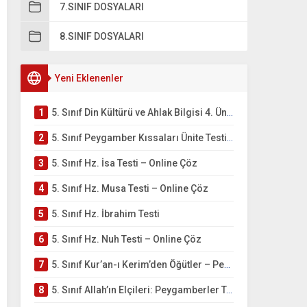
7.SINIF DOSYALARI
8.SINIF DOSYALARI
Yeni Eklenenler
1
5. Sınıf Din Kültürü ve Ahlak Bilgisi 4. Ünite: Peygamber Kıssaları Çalışmaları
2
5. Sınıf Peygamber Kıssaları Ünite Testi – Online Çöz
3
5. Sınıf Hz. İsa Testi – Online Çöz
4
5. Sınıf Hz. Musa Testi – Online Çöz
5
5. Sınıf Hz. İbrahim Testi
6
5. Sınıf Hz. Nuh Testi – Online Çöz
7
5. Sınıf Kur’an-ı Kerim’den Öğütler – Peygamber Kıssaları Testi – Online Çöz
8
5. Sınıf Allah’ın Elçileri: Peygamberler Testi – Online Çöz