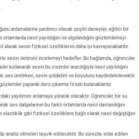
.
ğunu anlamalarına yardımcı olacak çeşitli deneyler, eğitici bir
lı ortamlarda nasıl yayıldığını ve algılandığını gözlemlemeyi
l alarak sesin fiziksel özelliklerini daha iyi kavrayacaklardır.
rle sesin iletimini incelemeyi hedefler. Bu bağlamda, öğrenciler
r kullanarak sesin bu cisimler aracılığıyla nasıl yayıldığını
 ile ses üretirken, sesin şiddetini ve boyutunu kaydedebilecektir.
özlemler yaparak ders çıkarma fırsatı bulacaklardır.
rdaki yayılımını anlamaya yönelik olacaktır. Öğrenciler, bir su
rak ses dalgalarının bu farklı ortamlarda nasıl davrandığını
lastiklik gibi fiziksel özelliklere bağlı olarak nasıl değiştiğini
p analiz etmeleri teşvik edilecektir. Bu süreçte, elde edilen