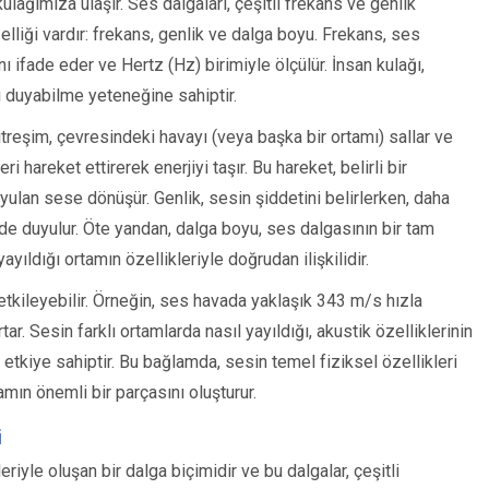
ulağımıza ulaşır. Ses dalgaları, çeşitli frekans ve genlik
lliği vardır: frekans, genlik ve dalga boyu. Frekans, ses
nı ifade eder ve Hertz (Hz) birimiyle ölçülür. İnsan kulağı,
ı duyabilme yeteneğine sahiptir.
titreşim, çevresindeki havayı (veya başka bir ortamı) sallar ve
i hareket ettirerek enerjiyi taşır. Bu hareket, belirli bir
yulan sese dönüşür. Genlik, sesin şiddetini belirlerken, daha
de duyulur. Öte yandan, dalga boyu, ses dalgasının bir tam
ıldığı ortamın özellikleriyle doğrudan ilişkilidir.
 etkileyebilir. Örneğin, ses havada yaklaşık 343 m/s hızla
ar. Sesin farklı ortamlarda nasıl yayıldığı, akustik özelliklerinin
etkiye sahiptir. Bu bağlamda, sesin temel fiziksel özellikleri
mın önemli bir parçasını oluşturur.
i
riyle oluşan bir dalga biçimidir ve bu dalgalar, çeşitli