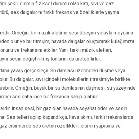
tim şekli, cismin fiziksel durumu olan katı, sıvı ve gaz
 türü, ses dalgalarını farklı frekans ve özelliklerle yayma
lerdir. Örneğin, bir müzik aletinin sesi titreşim yoluyla meydana
e neden olur ve bu titreşim, havada dalgalar oluşturarak kulağımıza
tonunu ve frekansını etkiler. Yani, farklı müzik aletleri,
ynı sesin değiştirilmiş tonlarını da üretebilirler.
re daha yavaş gerçekleşir. Su damlası üzerindeki düşme veya
. Bu dalgalar, sıvı içindeki moleküllerin titreşimiyle birlikte
turabilir. Örneğin, büyük bir su damlasının düşmesi, su yüzeyinde
rdığı ses daha ince bir frekansa sahip olabilir.
lardır. İnsan sesi, bir gaz olan havada seyahat eder ve sesin
r. Ses telleri açılıp kapandıkça, hava akımı, farklı frekanslarda
e gaz cisimlerde ses üretim özellikleri, cismin yapısına ve
.