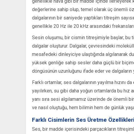
genellikle hava gibi bir madde içinde ilerleyerek k
değerlerine sahip olup, temel olarak üç önemli öze
dalgalarının bir saniyede yaptıkları titreşim sayısı
genellikle 20 Hz ile 20 kHz arasındaki frekanslar
Sesin oluşumu, bir cismin titreşimiyle başlar; bu 
dalgalar oluşturur. Dalgalar, çevresindeki moleküller
mesafedeki dinleyiciye ulaştığında algılanarak du
yüksek genliğe sahip sesler daha güçlü bir biçim
döngüsünün uzunluğunu ifade eder ve dalgaların yay
Farklı ortamlar, ses dalgalarının yayılma hızını da
yayılırken, su gibi daha yoğun ortamlarda bu hız art
yanı sıra sesi algılamamız üzerinde de önemli bir 
ve nasıl oluştuğu, hem bilimin hem de günlük yaşa
Farklı Cisimlerin Ses Üretme Özellikler
Ses, bir madde içerisindeki parçacıkların titreşimle