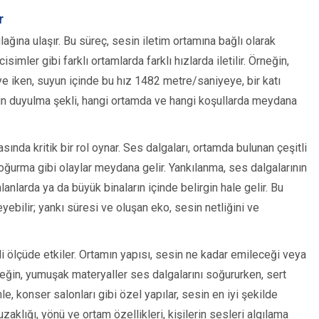
r
ğına ulaşır. Bu süreç, sesin iletim ortamına bağlı olarak
isimler gibi farklı ortamlarda farklı hızlarda iletilir. Örneğin,
e iken, suyun içinde bu hız 1482 metre/saniyeye, bir katı
sin duyulma şekli, hangi ortamda ve hangi koşullarda meydana
ında kritik bir rol oynar. Ses dalgaları, ortamda bulunan çeşitli
oğurma gibi olaylar meydana gelir. Yankılanma, ses dalgalarının
anlarda ya da büyük binaların içinde belirgin hale gelir. Bu
yebilir; yankı süresi ve oluşan eko, sesin netliğini ve
 ölçüde etkiler. Ortamın yapısı, sesin ne kadar emileceği veya
Örneğin, yumuşak materyaller ses dalgalarını soğururken, sert
, konser salonları gibi özel yapılar, sesin en iyi şekilde
zaklığı, yönü ve ortam özellikleri, kişilerin sesleri algılama