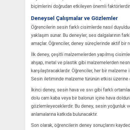
biçimlerini doğrudan etkileyen önemli faktörlerdir
Deneysel Çalışmalar ve Gözlemler
Öğrencilerin sesin farklı cisimlerde nasıl duyuldu
yaklaşım sunar. Bu deneyler, ses dalgalarının fark
amaçlar. Öğrenciler, deney süreçlerinde aktif bir ro
İlk deney, çeşitli malzemelerden yapılmış cisimle
ahşap, metal ve plastik gibi malzemelerden nesnele
karşılaştıracaklardır. Öğrenciler, her bir malzeme
Sesin iletiminde malzeme türünün etkisi üzerine g
İkinci deney, sesin hava ve sıvı gibi farklı ortamla
dolu cam kaba veya bir balonun içine hava doldura
gözlemleyeceklerdir. Bu deney, sesin yoğunluk ve e
anlamalarına katkıda bulunacaktır.
Son olarak, öğrencilerin deney sonuçlarını kaydedi