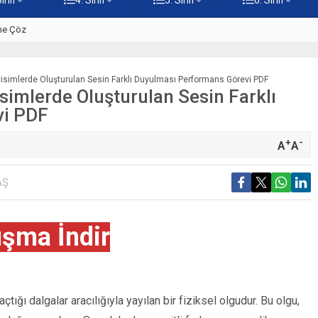
ine Çöz
5. Sınıf Hz. İsa Testi – Online
lı Cisimlerde Oluşturulan Sesin Farklı Duyulması Performans Görevi PDF
Cisimlerde Oluşturulan Sesin Farklı
vi PDF
+
-
A
A
AŞ
ışma İndir
tığı dalgalar aracılığıyla yayılan bir fiziksel olgudur. Bu olgu,