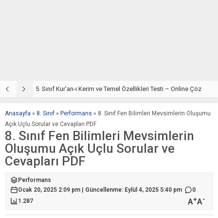
5. Sınıf Din Kültürü ve Ahlak Bilgisi 2. Ünite: Kur’an-ı Kerim Çalışmaları
5. Sınıf Kur’an-ı Kerim ve Temel Özellikleri Testi – Online Çöz
5
Anasayfa
»
8. Sınıf
»
Performans
»
8. Sınıf Fen Bilimleri Mevsimlerin Oluşumu
Açık Uçlu Sorular ve Cevapları PDF
8. Sınıf Fen Bilimleri Mevsimlerin
Oluşumu Açık Uçlu Sorular ve
Cevapları PDF
Performans
Ocak 20, 2025 2:09 pm | Güncellenme: Eylül 4, 2025 5:40 pm
0
+
-
A
A
1.287