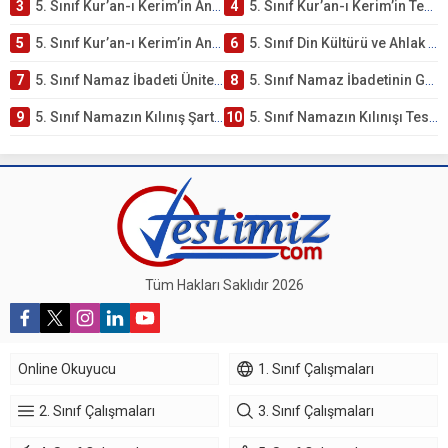
3
5. Sınıf Kur’an-ı Kerim’in Ana Konuları Testi – Online Çöz
4
5. Sınıf Kur’an-ı Kerim’in Temel Özellikleri ve Önemi Testi – Online Çöz
5
5. Sınıf Kur’an-ı Kerim’in Anlamı ve Önemi Testi – Online Çöz
6
5. Sınıf Din Kültürü ve Ahlak Bilgisi 2. Ünite: Namaz İbadeti Çalışmaları
7
5. Sınıf Namaz İbadeti Ünite Testi – Online Çöz
8
5. Sınıf Namaz İbadetinin Getirdiği Faydalar Testi
9
5. Sınıf Namazın Kılınış Şartları Testi
10
5. Sınıf Namazın Kılınışı Testi – Online Çöz
Tüm Hakları Saklıdır 2026
Online Okuyucu
1. Sınıf Çalışmaları
2. Sınıf Çalışmaları
3. Sınıf Çalışmaları