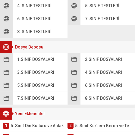
4. SINIF TESTLERI
5. SINIF TESTLERI
6. SINIF TESTLERI
7. SINIF TESTLERI
8. SINIF TESTLERI
Dosya Deposu
1.SINIF DOSYALARI
2.SINIF DOSYALARI
3.SINIF DOSYALARI
4.SINIF DOSYALARI
5.SINIF DOSYALARI
6.SINIF DOSYALARI
7.SINIF DOSYALARI
8.SINIF DOSYALARI
Yeni Eklenenler
1
5. Sınıf Din Kültürü ve Ahlak Bilgisi 2. Ünite: Kur’an-ı Kerim Çalışmaları
2
5. Sınıf Kur’an-ı Kerim ve Temel Özellikleri Testi – Online Çöz