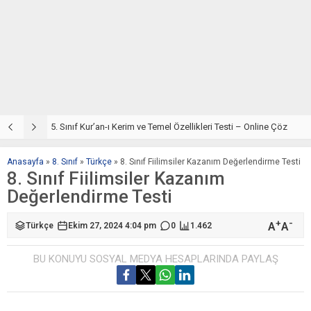
5. Sınıf Din Kültürü ve Ahlak Bilgisi 2. Ünite: Kur’an-ı Kerim Çalışmaları
5. Sınıf Kur’an-ı Kerim ve Temel Özellikleri Testi – Online Çöz
5
Anasayfa
»
8. Sınıf
»
Türkçe
»
8. Sınıf Fiilimsiler Kazanım Değerlendirme Testi
8. Sınıf Fiilimsiler Kazanım
Değerlendirme Testi
+
-
A
A
Türkçe
Ekim 27, 2024 4:04 pm
0
1.462
BU KONUYU SOSYAL MEDYA HESAPLARINDA PAYLAŞ