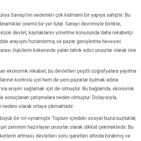
ünya Savaşı’nın nedenleri çok katmanlı bir yapıya sahiptir. Bu
namikler önemli bir yer tutar. Sanayi devrimiyle birlikte,
birçok devlet, kaynaklarını yönetme konusunda daha rekabetçi
adde arayışını hızlandırmış ve pazar genişletme hevesini
rarası ilişkilerin kökeninde yatan tahrik edici unsurlar olarak öne
nan ekonomik rekabet, bu devletleri çeşitli coğrafyalara yayılma
ollarının kontrolü için hem de yeni pazarlar bulmak adına
rına erişim sağlamak için de olmuştur. Bu bağlamda, ekonomik
a sonuçlanan çatışmalara neden olmuştur. Dolayısıyla,
nedeni olarak ortaya çıkmaktadır.
üyük bir rol oynamıştır. Toplum içindeki sosyal huzursuzluklar,
avaşın zeminini hazırlayan unsurlar olarak dikkat çekmektedir. Bu
lerin artması, devletleri soru işaretleri altında bırakmış ve