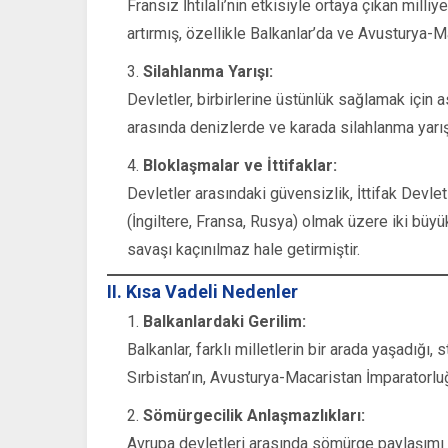
Fransız İhtilali’nin etkisiyle ortaya çıkan milli
artırmış, özellikle Balkanlar’da ve Avusturya-M
Silahlanma Yarışı:
Devletler, birbirlerine üstünlük sağlamak için as
arasında denizlerde ve karada silahlanma yarış
Bloklaşmalar ve İttifaklar:
Devletler arasındaki güvensizlik, İttifak Devlet
(İngiltere, Fransa, Rusya) olmak üzere iki büyü
savaşı kaçınılmaz hale getirmiştir.
II. Kısa Vadeli Nedenler
Balkanlardaki Gerilim:
Balkanlar, farklı milletlerin bir arada yaşadığı
Sırbistan’ın, Avusturya-Macaristan İmparatorluğu
Sömürgecilik Anlaşmazlıkları:
Avrupa devletleri arasında sömürge paylaşımı