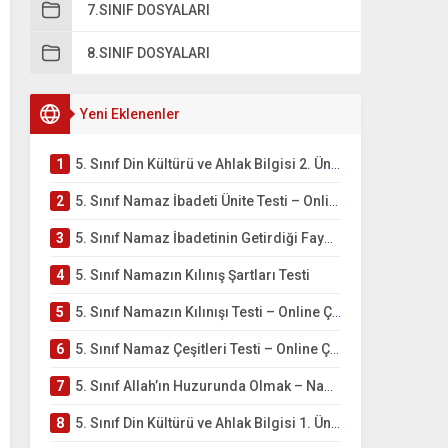
7.SINIF DOSYALARI
8.SINIF DOSYALARI
Yeni Eklenenler
1
5. Sınıf Din Kültürü ve Ahlak Bilgisi 2. Ünite: Namaz İbadeti Çalışmaları
2
5. Sınıf Namaz İbadeti Ünite Testi – Online Çöz
3
5. Sınıf Namaz İbadetinin Getirdiği Faydalar Testi
4
5. Sınıf Namazın Kılınış Şartları Testi
5
5. Sınıf Namazın Kılınışı Testi – Online Çöz
6
5. Sınıf Namaz Çeşitleri Testi – Online Çöz
7
5. Sınıf Allah’ın Huzurunda Olmak – Namaz İbadeti Testi
8
5. Sınıf Din Kültürü ve Ahlak Bilgisi 1. Ünite: Allah İnancı Çalışmaları