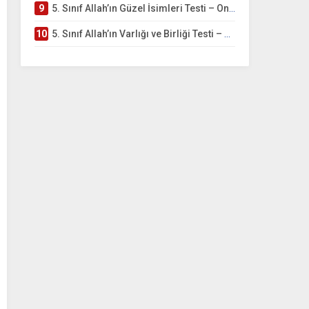
9
5. Sınıf Allah’ın Güzel İsimleri Testi – Online Çöz
10
5. Sınıf Allah’ın Varlığı ve Birliği Testi – Online Çöz