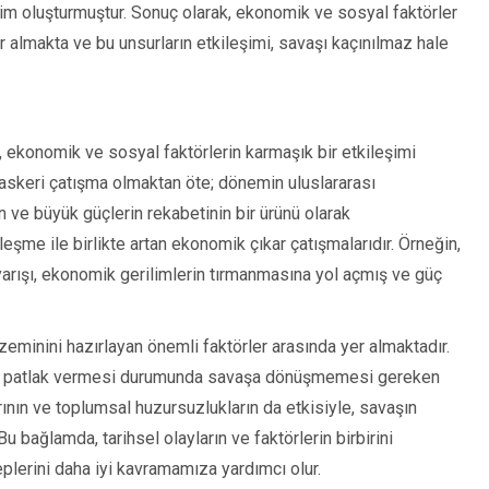
lim oluşturmuştur. Sonuç olarak, ekonomik ve sosyal faktörler
er almakta ve bu unsurların etkileşimi, savaşı kaçınılmaz hale
i, ekonomik ve sosyal faktörlerin karmaşık bir etkileşimi
 askeri çatışma olmaktan öte; dönemin uluslararası
nın ve büyük güçlerin rekabetinin bir ürünü olarak
ileşme ile birlikte artan ekonomik çıkar çatışmalarıdır. Örneğin,
arışı, ekonomik gerilimlerin tırmanmasına yol açmış ve güç
 zeminini hazırlayan önemli faktörler arasında yer almaktadır.
rizin patlak vermesi durumunda savaşa dönüşmemesi gereken
larının ve toplumsal huzursuzlukların da etkisiyle, savaşın
u bağlamda, tarihsel olayların ve faktörlerin birbirini
eplerini daha iyi kavramamıza yardımcı olur.