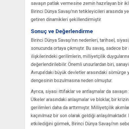
savaşın patlak vermesine zemin hazırlayan bir ik
Birinci Dünya Savaşı’nın tetikleyicileri arasında y
getiren dinamikleri şekillendirmiştir.
Sonuç ve Değerlendirme
Birinci Dünya Savaşı’nın nedenleri, tarihsel, siyas
sonucunda ortaya çıkmıştır. Bu savaş, sadece bir
ilişkilerindeki gerilimlerin, milliyetçilik duyguları
değerlendirilebilir. Önemli unsurlardan biri, sanay
Avrupa’daki büyük devletler arasındaki sömürge y
dengesinin bozulmasına neden olmuştur.
Ayrıca, siyasi ittifaklar ve antlaşmalar da savaşın
Ülkeler arasındaki anlaşmalar ve bloklar, bir k
gerilimleri daha da arttırmıştır. Milliyetçilik akım
kaçınılmaz bir son olarak geldiği anlaşılmaktadır. B
etkilediğini görmek, Birinci Dünya Savaşı’nın seb