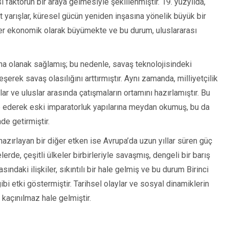
si faktörün bir araya gelmesiyle şekillenmiştir. 19. yüzyılda,
 yarışlar, küresel gücün yeniden inşasına yönelik büyük bir
eler ekonomik olarak büyümekte ve bu durum, uluslararası
ına olanak sağlamış; bu nedenle, savaş teknolojisindeki
eşerek savaş olasılığını arttırmıştır. Aynı zamanda, milliyetçilik
lar ve uluslar arasında çatışmaların ortamını hazırlamıştır. Bu
p ederek eski imparatorluk yapılarına meydan okumuş, bu da
e getirmiştir.
azırlayan bir diğer etken ise Avrupa’da uzun yıllar süren güç
erde, çeşitli ülkeler birbirleriyle savaşmış, dengeli bir barış
ındaki ilişkiler, sıkıntılı bir hale gelmiş ve bu durum Birinci
bi etki göstermiştir. Tarihsel olaylar ve sosyal dinamiklerin
 kaçınılmaz hale gelmiştir.