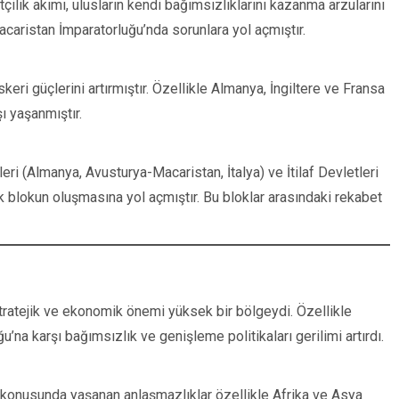
yetçilik akımı, ulusların kendi bağımsızlıklarını kazanma arzularını
acaristan İmparatorluğu’nda sorunlara yol açmıştır.
keri güçlerini artırmıştır. Özellikle Almanya, İngiltere ve Fransa
ı yaşanmıştır.
leri (Almanya, Avusturya-Macaristan, İtalya) ve İtilaf Devletleri
k blokun oluşmasına yol açmıştır. Bu bloklar arasındaki rekabet
, stratejik ve ekonomik önemi yüksek bir bölgeydi. Özellikle
’na karşı bağımsızlık ve genişleme politikaları gerilimi artırdı.
 konusunda yaşanan anlaşmazlıklar özellikle Afrika ve Asya