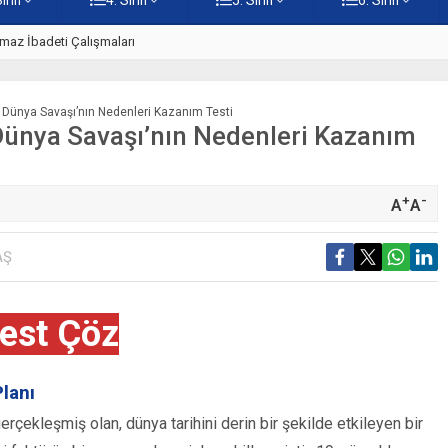
z
5. Sınıf Namaz İbadetinin Geti
inci Dünya Savaşı’nın Nedenleri Kazanım Testi
ci Dünya Savaşı’nın Nedenleri Kazanım
+
-
A
A
AŞ
est Çöz
Planı
erçekleşmiş olan, dünya tarihini derin bir şekilde etkileyen bir