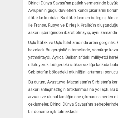
Birinci Dünya Savaşı’nın patlak vermesinde büyük 
Avrupa’nın güçlü devletleri, kendi çıkarlarını koru
ittifaklar kurdular. Bu ittifakların en belirgini, A
ile Fransa, Rusya ve Birleşik Krallık’ın oluşturduğu 
askeri işbirliğinden ibaret olmayıp, aynı zamanda 
Üçlü İttifak ve Üçlü İtilaf arasında artan gerginl
hazırladı. Bu gerginliğin temelinde, sömürge kaz
yatmaktaydı. Ayrıca, Balkanlar’daki milliyetçi har
etkileyerek, bölgedeki istikrarsızlığa katkıda bul
Sırbistan’ın bölgedeki etkinliğini artırması sonucu
Bu durum, Avusturya-Macaristan’ın Sırbistan’a ka
askeri anlaşmazlığın tetiklenmesine yol açtı. Bu b
arzusu ve ulusal kimliğin öne çıkmasına neden old
çekişmeler, Birinci Dünya Savaşı’nın sebeplerinden
bir döneme ışık tutmaktadır.