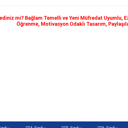
ediniz mi? Bağlam Temelli ve Yeni Müfredat Uyumlu, Ezb
Öğrenme, Motivasyon Odaklı Tasarım, Paylaşılab
Sınıf
4. Sınıf
5. Sınıf
6. Sınıf