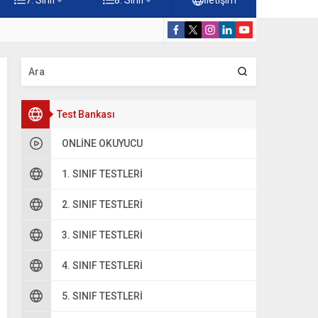
rdiği Faydalar Testi
5. Sınıf Namazı
Test Bankası
ONLINE OKUYUCU
1. SINIF TESTLERI
2. SINIF TESTLERI
3. SINIF TESTLERI
4. SINIF TESTLERI
5. SINIF TESTLERI