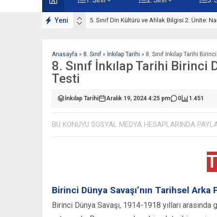
lışmaları
Yeni
5. Sınıf Namaz İbadeti Ünite Testi – Online Çö
Anasayfa
»
8. Sınıf
»
İnkılap Tarihi
»
8. Sınıf İnkılap Tarihi Bir
8. Sınıf İnkılap Tarihi Birin
Testi
İnkılap Tarihi
Aralık 19, 2024 4:25 pm
0
1.451
BU KONUYU SOSYAL MEDYA HESAPLARINDA PAYL
T
Birinci Dünya Savaşı’nın Tarihsel Arka 
Birinci Dünya Savaşı, 1914-1918 yılları arasında g