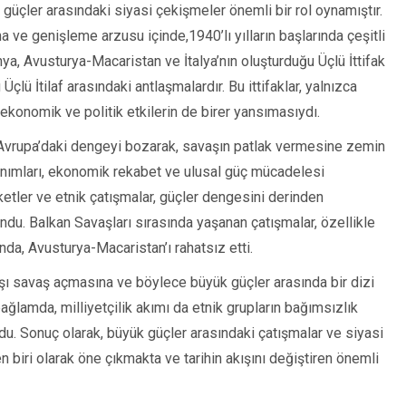
güçler arasındaki siyasi çekişmeler önemli bir rol oynamıştır.
ma ve genişleme arzusu içinde,1940’lı yılların başlarında çeşitli
lmanya, Avusturya-Macaristan ve İtalya’nın oluşturduğu Üçlü İttifak
Üçlü İtilaf arasındaki antlaşmalardır. Bu ittifaklar, yalnızca
ekonomik ve politik etkilerin de birer yansımasıydı.
ik, Avrupa’daki dengeyi bozarak, savaşın patlak vermesine zemin
anımları, ekonomik rekabet ve ulusal güç mücadelesi
eketler ve etnik çatışmalar, güçler dengesini derinden
undu. Balkan Savaşları sırasında yaşanan çatışmalar, özellikle
nda, Avusturya-Macaristan’ı rahatsız etti.
rşı savaş açmasına ve böylece büyük güçler arasında bir dizi
ağlamda, milliyetçilik akımı da etnik grupların bağımsızlık
u. Sonuç olarak, büyük güçler arasındaki çatışmalar ve siyasi
 biri olarak öne çıkmakta ve tarihin akışını değiştiren önemli