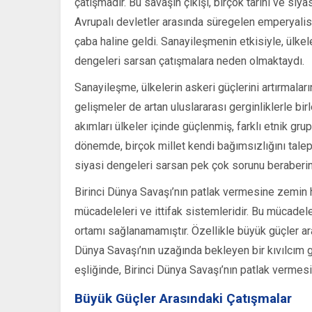
çatışmadır. Bu savaşın çıkışı, birçok tarihi ve siya
Avrupalı devletler arasında süregelen emperyalist
çaba haline geldi. Sanayileşmenin etkisiyle, ülk
dengeleri sarsan çatışmalara neden olmaktaydı.
Sanayileşme, ülkelerin askeri güçlerini artırmalar
gelişmeler de artan uluslararası gerginliklerle birl
akımları ülkeler içinde güçlenmiş, farklı etnik grup
dönemde, birçok millet kendi bağımsızlığını tale
siyasi dengeleri sarsan pek çok sorunu beraberind
Birinci Dünya Savaşı’nın patlak vermesine zemin h
mücadeleleri ve ittifak sistemleridir. Bu mücadelel
ortamı sağlanamamıştır. Özellikle büyük güçler aras
Dünya Savaşı’nın uzağında bekleyen bir kıvılcım gi
eşliğinde, Birinci Dünya Savaşı’nın patlak vermesi
Büyük Güçler Arasındaki Çatışmalar