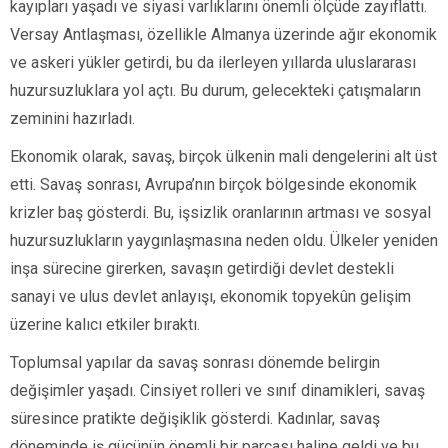
kayıpları yaşadı ve siyasi varlıklarını önemli ölçüde zayıflattı.
Versay Antlaşması, özellikle Almanya üzerinde ağır ekonomik
ve askeri yükler getirdi, bu da ilerleyen yıllarda uluslararası
huzursuzluklara yol açtı. Bu durum, gelecekteki çatışmaların
zeminini hazırladı.
Ekonomik olarak, savaş, birçok ülkenin mali dengelerini alt üst
etti. Savaş sonrası, Avrupa’nın birçok bölgesinde ekonomik
krizler baş gösterdi. Bu, işsizlik oranlarının artması ve sosyal
huzursuzlukların yaygınlaşmasına neden oldu. Ülkeler yeniden
inşa sürecine girerken, savaşın getirdiği devlet destekli
sanayi ve ulus devlet anlayışı, ekonomik topyekûn gelişim
üzerine kalıcı etkiler bıraktı.
Toplumsal yapılar da savaş sonrası dönemde belirgin
değişimler yaşadı. Cinsiyet rolleri ve sınıf dinamikleri, savaş
süresince pratikte değişiklik gösterdi. Kadınlar, savaş
döneminde iş gücünün önemli bir parçası haline geldi ve bu