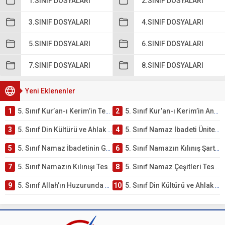
1.SINIF DOSYALARI
2.SINIF DOSYALARI
3.SINIF DOSYALARI
4.SINIF DOSYALARI
5.SINIF DOSYALARI
6.SINIF DOSYALARI
7.SINIF DOSYALARI
8.SINIF DOSYALARI
Yeni Eklenenler
1
5. Sınıf Kur’an-ı Kerim’in Temel Özellikleri ve Önemi Testi – Online Çöz
2
5. Sınıf Kur’an-ı Kerim’in Anlamı ve Önemi Testi – Online Çöz
3
5. Sınıf Din Kültürü ve Ahlak Bilgisi 2. Ünite: Namaz İbadeti Çalışmaları
4
5. Sınıf Namaz İbadeti Ünite Testi – Online Çöz
5
5. Sınıf Namaz İbadetinin Getirdiği Faydalar Testi
6
5. Sınıf Namazın Kılınış Şartları Testi
7
5. Sınıf Namazın Kılınışı Testi – Online Çöz
8
5. Sınıf Namaz Çeşitleri Testi – Online Çöz
9
5. Sınıf Allah’ın Huzurunda Olmak – Namaz İbadeti Testi
10
5. Sınıf Din Kültürü ve Ahlak Bilgisi 1. Ünite: Allah İnancı Çalışmaları