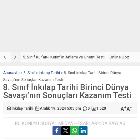
5. Sınıf Kur’an-ı Kerim’in Temel Özellikleri ve Önemi Testi – Online Çöz
5. Sınıf Kur’an-ı Kerim’in Anlamı ve Önemi Testi – Online Çöz
Anasayfa
»
8. Sınıf
»
İnkılap Tarihi
»
8. Sınıf İnkılap Tarihi Birinci Dünya
Savaşı’nın Sonuçları Kazanım Testi
8. Sınıf İnkılap Tarihi Birinci Dünya
Savaşı’nın Sonuçları Kazanım Testi
+
-
A
A
İnkılap Tarihi
Aralık 19, 2024 5:05 pm
0
1.520
BU KONUYU SOSYAL MEDYA HESAPLARINDA PAYLAŞ