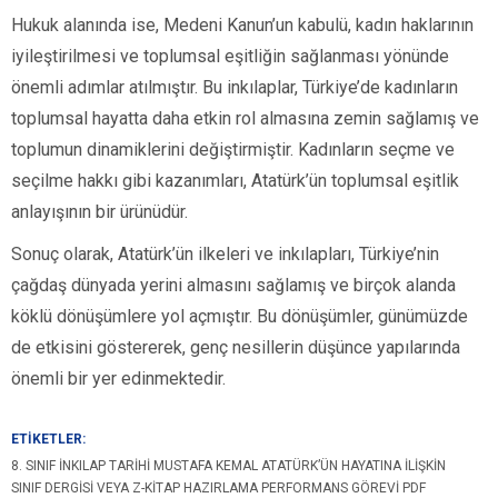
Hukuk alanında ise, Medeni Kanun’un kabulü, kadın haklarının
iyileştirilmesi ve toplumsal eşitliğin sağlanması yönünde
önemli adımlar atılmıştır. Bu inkılaplar, Türkiye’de kadınların
toplumsal hayatta daha etkin rol almasına zemin sağlamış ve
toplumun dinamiklerini değiştirmiştir. Kadınların seçme ve
seçilme hakkı gibi kazanımları, Atatürk’ün toplumsal eşitlik
anlayışının bir ürünüdür.
Sonuç olarak, Atatürk’ün ilkeleri ve inkılapları, Türkiye’nin
çağdaş dünyada yerini almasını sağlamış ve birçok alanda
köklü dönüşümlere yol açmıştır. Bu dönüşümler, günümüzde
de etkisini göstererek, genç nesillerin düşünce yapılarında
önemli bir yer edinmektedir.
ETİKETLER:
8. SINIF İNKILAP TARIHI MUSTAFA KEMAL ATATÜRK’ÜN HAYATINA İLIŞKIN
SINIF DERGISI VEYA Z-KITAP HAZIRLAMA PERFORMANS GÖREVI PDF