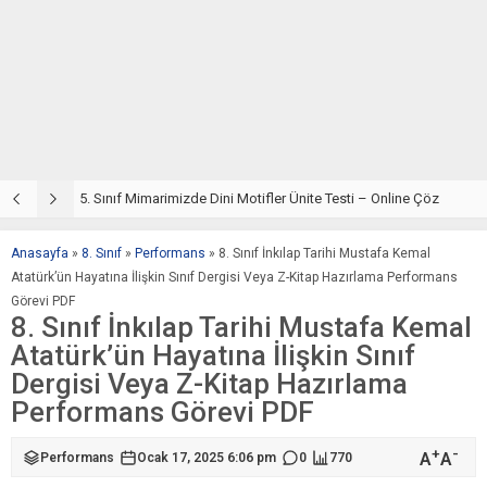
5. Sınıf Din Kültürü ve Ahlak Bilgisi 4. Ünite: Mimarimizde Dini Motifler Çalışmaları
5. Sınıf Mimarimizde Dini Motifler Ünite Testi – Online Çöz
5
Anasayfa
»
8. Sınıf
»
Performans
»
8. Sınıf İnkılap Tarihi Mustafa Kemal
Atatürk’ün Hayatına İlişkin Sınıf Dergisi Veya Z-Kitap Hazırlama Performans
Görevi PDF
8. Sınıf İnkılap Tarihi Mustafa Kemal
Atatürk’ün Hayatına İlişkin Sınıf
Dergisi Veya Z-Kitap Hazırlama
Performans Görevi PDF
+
-
A
A
Performans
Ocak 17, 2025 6:06 pm
0
770