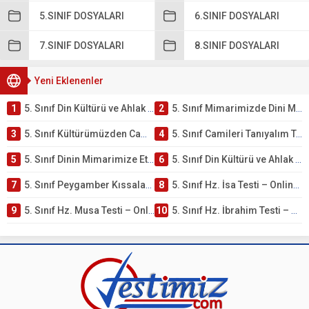
5.SINIF DOSYALARI
6.SINIF DOSYALARI
7.SINIF DOSYALARI
8.SINIF DOSYALARI
Yeni Eklenenler
1
5. Sınıf Din Kültürü ve Ahlak Bilgisi 4. Ünite: Mimarimizde Dini Motifler Çalışmaları
2
5. Sınıf Mimarimizde Dini Motifler Ünite Testi – Online Çöz
3
5. Sınıf Kültürümüzden Cami Örnekleri Testi – Online Çöz
4
5. Sınıf Camileri Tanıyalım Testi – Online Çöz
5
5. Sınıf Dinin Mimarimize Etkisi Testi – Online Çöz
6
5. Sınıf Din Kültürü ve Ahlak Bilgisi 4. Ünite: Peygamber Kıssaları Çalışmaları
7
5. Sınıf Peygamber Kıssaları Ünite Testi – Online Çöz
8
5. Sınıf Hz. İsa Testi – Online Çöz
9
5. Sınıf Hz. Musa Testi – Online Çöz
10
5. Sınıf Hz. İbrahim Testi – Online Çöz