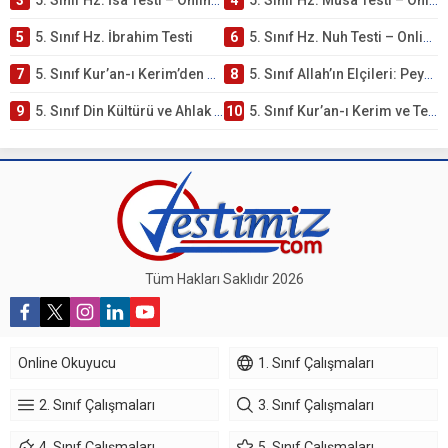
3
5. Sınıf Hz. İsa Testi – Online Çöz
4
5. Sınıf Hz. Musa Testi – Online Çöz
5
5. Sınıf Hz. İbrahim Testi
6
5. Sınıf Hz. Nuh Testi – Online Çöz
7
5. Sınıf Kur’an-ı Kerim’den Öğütler – Peygamber Kıssaları Testi – Online Çöz
8
5. Sınıf Allah’ın Elçileri: Peygamberler Testi – Online Çöz
9
5. Sınıf Din Kültürü ve Ahlak Bilgisi 3. Ünite: Kur’an-ı Kerim Çalışmaları
10
5. Sınıf Kur’an-ı Kerim ve Temel Özellikleri Testi – Online Çöz
Tüm Hakları Saklıdır 2026
Online Okuyucu
1. Sınıf Çalışmaları
2. Sınıf Çalışmaları
3. Sınıf Çalışmaları
4. Sınıf Çalışmaları
5. Sınıf Çalışmaları