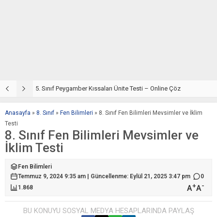
5. Sınıf Din Kültürü ve Ahlak Bilgisi 4. Ünite: Peygamber Kıssaları Çalışmaları
5. Sınıf Peygamber Kıssaları Ünite Testi – Online Çöz
5
Anasayfa
»
8. Sınıf
»
Fen Bilimleri
»
8. Sınıf Fen Bilimleri Mevsimler ve İklim
Testi
8. Sınıf Fen Bilimleri Mevsimler ve
İklim Testi
Fen Bilimleri
Temmuz 9, 2024 9:35 am | Güncellenme: Eylül 21, 2025 3:47 pm
0
+
-
A
A
1.868
BU KONUYU SOSYAL MEDYA HESAPLARINDA PAYLAŞ