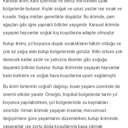
Karasal iklim, kara içlerinde ve deniz etkisinden uzak
bölgelerde bulunur. Kışlar soğuk ve uzun, yazlar ise sıcak ve
kısadır. Yağış miktarı genellikle düşüktür. Bu iklimde, çam
ağaçları gibi iğne yapraklı bitkiler yaygındır. Karasal iklimde
yaşayan hayvanlar soğuk kış koşullarına adapte olmuştur.
Kutup iklimi, yıl boyunca düşük sıcaklıkların hâkim olduğu ve
çok az yağış alan kutup bölgelerinde görülür. Bitki örtüsü yok
denecek kadar azdır ve yalnızca likenler gibi soğuğa
dayanıklı bitkiler bulunur. Kutup ikliminde yaşayan hayvanlar
kalın kürklere ve soğuk hava koşullarına uyum sağlamıştır.
Bu iklim türlerinin coğrafi dağılışı, insan yaşamı üzerinde de
önemli etkiler yaratır. Örneğin, tropikal bölgelerde tarım yıl
boyunca yapılabilirken, çöl bölgelerinde su kaynakları
sınırlıdır. Ilıman iklimde yaşayan insanlar, mevsimsel
değişimlere göre yaşamlarını düzenlerken, kutup ikliminde
yaşayanlar ise zorlu doğa koşullarıyla başa çıkmak