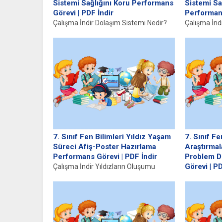
Sistemi Sağlığını Koru Performans
Sistemi Sa
Görevi | PDF İndir
Performans
Çalışma İndir Dolaşım Sistemi Nedir?
Çalışma İnd
Dolaşım sistemi, vücutta hayati işlevleri
Sindirim s
yerine getiren bir biyolojik sistemdir....
besinleri al
besinleri...
7. Sınıf Fen Bilimleri Yıldız Yaşam
7. Sınıf Fe
Süreci Afiş-Poster Hazırlama
Araştırmal
Performans Görevi | PDF İndir
Problem 
Görevi | PD
Çalışma İndir Yıldızların Oluşumu
Yıldızların oluşumu, evrende önemli bir
Çalışma İnd
yer tutan karmaşık ve ilginç bir...
Temel Amaçl
insanlığın e
yeni...