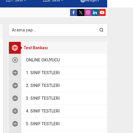
rnekleri Testi – Online Çöz
5. Sınıf Camil
Test Bankası
ONLINE OKUYUCU
1. SINIF TESTLERI
2. SINIF TESTLERI
3. SINIF TESTLERI
4. SINIF TESTLERI
5. SINIF TESTLERI