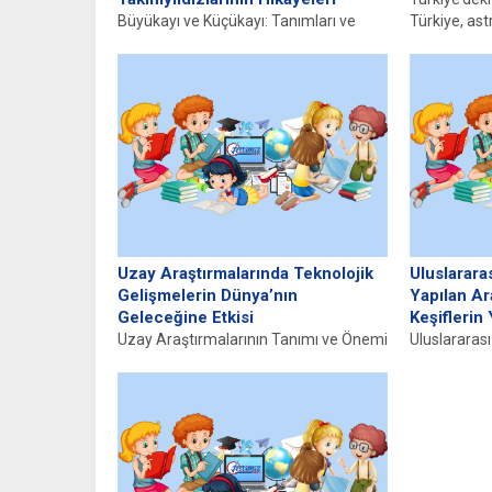
Büyükayı ve Küçükayı: Tanımları ve
Türkiye, as
Görünüşleri Büyükayı (Ursa Major) ve
rol oynamak
Küçükayı (Ursa Minor), Türk
gözlemevleri
kültüründe...
Uzay Araştırmalarında Teknolojik
Uluslarara
Gelişmelerin Dünya’nın
Yapılan Ar
Geleceğine Etkisi
Keşiflerin 
Uzay Araştırmalarının Tanımı ve Önemi
Uluslararas
Uzay araştırmaları, tamamıyla evrenin
Uluslararas
derinliklerini anlamak amacıyla
uzayda bulu
gerçekleştirilen sistematik
işbirliği ile...
çalışmalardır....