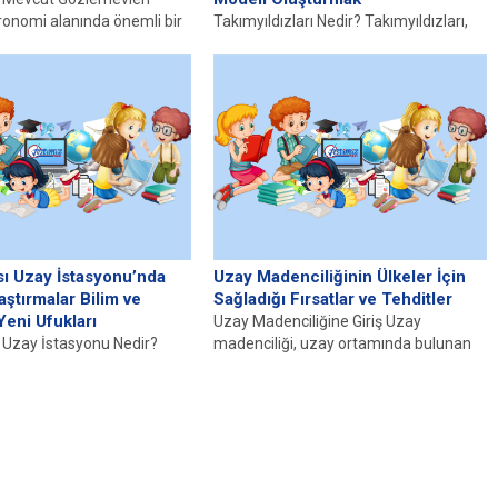
tronomi alanında önemli bir
Takımyıldızları Nedir? Takımyıldızları,
 üzere çeşitli
gökyüzünde belirli bir şekil veya figür
ne ev sahipliği...
oluşturan yıldız gruplarıdır ve insanların
tarih...
sı Uzay İstasyonu’nda
Uzay Madenciliğinin Ülkeler İçin
aştırmalar Bilim ve
Sağladığı Fırsatlar ve Tehditler
Yeni Ufukları
Uzay Madenciliğine Giriş Uzay
ı Uzay İstasyonu Nedir?
madenciliği, uzay ortamında bulunan
ı Uzay İstasyonu (UUİ),
doğal kaynakların keşfi ve çıkarılması
nan ve birçok ülkenin
sürecini tanımlamaktadır....