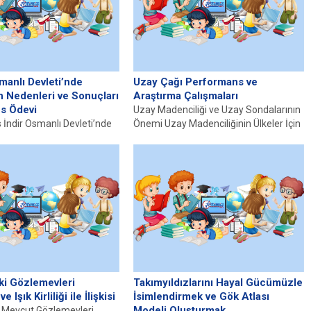
smanlı Devleti’nde
Uzay Çağı Performans ve
in Nedenleri ve Sonuçları
Araştırma Çalışmaları
s Ödevi
Uzay Madenciliği ve Uzay Sondalarının
İndir Osmanlı Devleti’nde
Önemi Uzay Madenciliğinin Ülkeler İçin
Genel Bakış Osmanlı Devleti,
Sağladığı Fırsatlar ve Tehditler
n itibaren Avrupa’daki
Uluslararası...
ayak...
ki Gözlemevleri
Takımyıldızlarını Hayal Gücümüzle
e Işık Kirliliği ile İlişkisi
İsimlendirmek ve Gök Atlası
Modeli Oluşturmak
i Mevcut Gözlemevleri