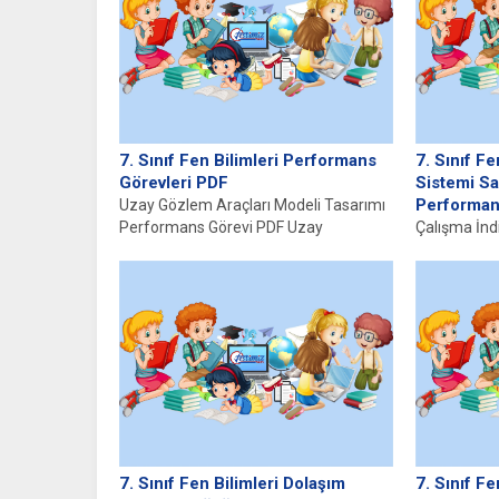
ulusun bütünlüğünü ve kimliğini...
7. Sınıf Fen Bilimleri Performans
7. Sınıf Fe
Görevleri PDF
Sistemi Sa
Performans
Uzay Gözlem Araçları Modeli Tasarımı
Performans Görevi PDF Uzay
Çalışma İnd
Teknolojisi ve Model Tasarımı
Temel İşlevl
Performans Görevi...
vücudun ho
kritik öneme 
7. Sınıf Fen Bilimleri Dolaşım
7. Sınıf Fe