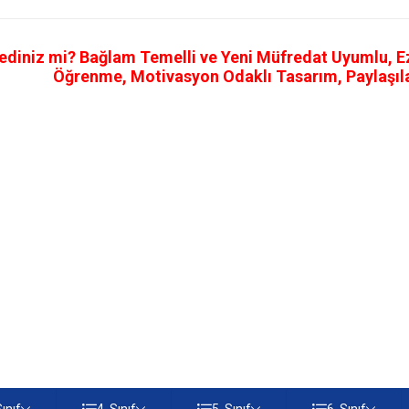
ediniz mi? Bağlam Temelli ve Yeni Müfredat Uyumlu, Ezb
Öğrenme, Motivasyon Odaklı Tasarım, Paylaşılab
Sınıf
4. Sınıf
5. Sınıf
6. Sınıf