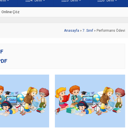
 – Online Çöz
5. Sınıf Kültürümüzden Cami Ö
Anasayfa
»
7. Sınıf
»
Performans Ödevi
DF
PDF