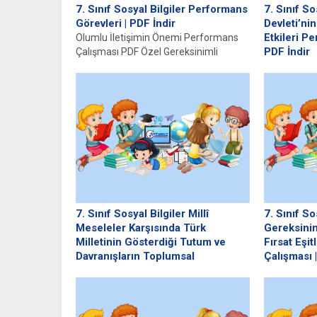
7. Sınıf Sosyal Bilgiler Performans
7. Sınıf So
Görevleri | PDF İndir
Devleti’ni
Etkileri P
Olumlu İletişimin Önemi Performans
PDF İndir
Çalışması PDF Özel Gereksinimli
Bireylere Yönelik Fırsat Eşitliği
Çalışma İnd
Performans Çalışması PDF...
Yeniliklerin
Devleti’nin y
başlarından.
7. Sınıf Sosyal Bilgiler Millî
7. Sınıf So
Meseleler Karşısında Türk
Gereksinim
Milletinin Gösterdiği Tutum ve
Fırsat Eşi
Davranışların Toplumsal
Çalışması 
Birlikteliğe Etkisi Performans
Çalışma İndir
Çalışması | PDF İndir
eşitliği, bir
Çalışma İndir Giriş: Millî Meselelerin
cinsiyetleri,
Anlamı ve Önemi Millî meseleler, bir
veya...