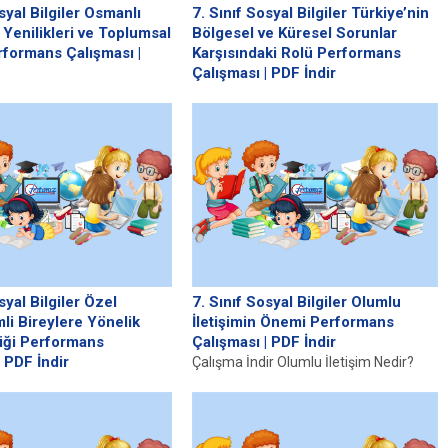
syal Bilgiler Osmanlı
7. Sınıf Sosyal Bilgiler Türkiye’nin
n Yenilikleri ve Toplumsal
Bölgesel ve Küresel Sorunlar
erformans Çalışması |
Karşısındaki Rolü Performans
Çalışması | PDF İndir
ir Osmanlı Devleti’nde
Çalışma İndir Bölgesel Sorunlar ve
 Tarihsel Arka Planı Osmanlı
Türkiye’nin Rolü Türkiye, stratejik
enilikçilik süreci, 19. yüzyılın
coğrafi konumu sayesinde, hem
..
bölgesel hem...
syal Bilgiler Özel
7. Sınıf Sosyal Bilgiler Olumlu
li Bireylere Yönelik
İletişimin Önemi Performans
tliği Performans
Çalışması | PDF İndir
| PDF İndir
Çalışma İndir Olumlu İletişim Nedir?
 Fırsat Eşitliği Nedir? Fırsat
Olumlu iletişim, bireyler arasında etkili
eylerin toplumsal statüleri,
ve yapıcı bir etkileşim kurma...
 yaşları, engellilik durumları