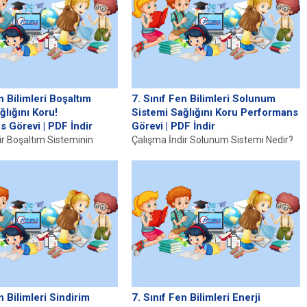
n Bilimleri Boşaltım
7. Sınıf Fen Bilimleri Solunum
ğlığını Koru!
Sistemi Sağlığını Koru Performans
 Görevi | PDF İndir
Görevi | PDF İndir
ir Boşaltım Sisteminin
Çalışma İndir Solunum Sistemi Nedir?
eri Boşaltım sistemi,
Solunum sistemi, insan vücudunun
meostazını sağlamak için
hayati işlevlerinden biri olan nefes
sahiptir....
alma...
n Bilimleri Sindirim
7. Sınıf Fen Bilimleri Enerji