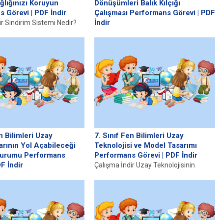
ğlığınızı Koruyun
Dönüşümleri Balık Kılçığı
 Görevi | PDF İndir
Çalışması Performans Görevi | PDF
İndir
ir Sindirim Sistemi Nedir?
istemi, vücudumuzun
Çalışma İndir Enerji Dönüşümleri Nedir?
ıp, işlemesi ve ardından bu
Enerji, iş yapabilme yeteneğini ifade
eden temel bir kavramdır. Fiziksel...
n Bilimleri Uzay
7. Sınıf Fen Bilimleri Uzay
arının Yol Açabileceği
Teknolojisi ve Model Tasarımı
Durumu Performans
Performans Görevi | PDF İndir
F İndir
Çalışma İndir Uzay Teknolojisinin
ir Uzay Araştırmalarının
Temelleri Uzay teknolojisi, uzayda var
arı Uzay araştırmaları,
olan cisimler ve bu cisimlerle
vrene dair bilgi edinme ve
etkileşim...