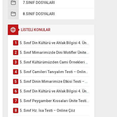
7.SINIF DOSYALARI
8.SINIF DOSYALARI
LİSTELİ KONULAR
1
5. Sınıf Din Kültürü ve Ahlak Bilgisi 4. Ünite: Mimarimizde Dini Motifler Çalışmaları
2
5. Sınıf Mimarimizde Dini Motifler Ünite Testi – Online Çöz
3
5. Sınıf Kültürümüzden Cami Örnekleri Testi – Online Çöz
4
5. Sınıf Camileri Tanıyalım Testi – Online Çöz
5
5. Sınıf Dinin Mimarimize Etkisi Testi – Online Çöz
6
5. Sınıf Din Kültürü ve Ahlak Bilgisi 4. Ünite: Peygamber Kıssaları Çalışmaları
7
5. Sınıf Peygamber Kıssaları Ünite Testi – Online Çöz
8
5. Sınıf Hz. İsa Testi – Online Çöz