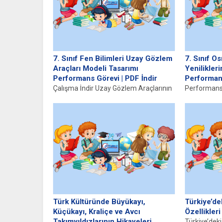
7. Sınıf Fen Bilimleri Uzay Gözlem
7. Sınıf O
Araçları Modeli Tasarımı
Yenilikler
Performans Görevi | PDF İndir
Performan
Çalışma İndir Uzay Gözlem Araçlarının
Performans 
Önemi Uzay gözlem araçları, bilimsel
Yeniliklere 
araştırmaların ve uzay keşiflerinin
17. yüzyılda
temel...
gelişmelere 
Türk Kültüründe Büyükayı,
Türkiye’de
Küçükayı, Kraliçe ve Avcı
Özellikleri v
Takımyıldızlarının Hikayeleri
Türkiye’dek