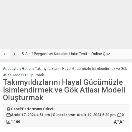
5. Sınıf Din Kültürü ve Ahlak Bilgisi 4. Ünite: Peygamber Kıssaları Çalışmaları
5. Sınıf Peygamber Kıssaları Ünite Testi – Online Çöz
5
Anasayfa
»
Genel
»
Takımyıldızlarını Hayal Gücümüzle İsimlendirmek ve Gök
Atlası Modeli Oluşturmak
Takımyıldızlarını Hayal Gücümüzle
İsimlendirmek ve Gök Atlası Modeli
Oluşturmak
Genel
/
Performans Ödevi
Aralık 17, 2024 4:51 pm | Güncellenme: Aralık 19, 2024 6:20 pm
0
+
-
A
A
1.166