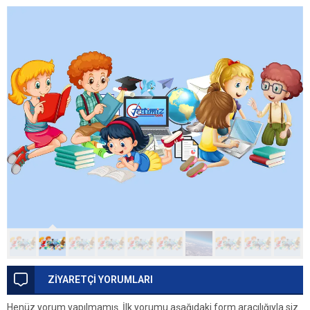
ZİYARETÇİ YORUMLARI
Henüz yorum yapılmamış. İlk yorumu aşağıdaki form aracılığıyla siz