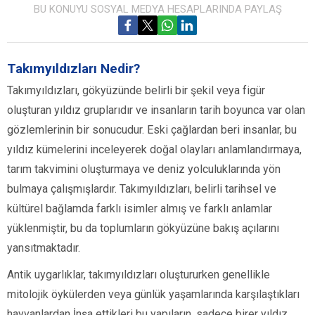
BU KONUYU SOSYAL MEDYA HESAPLARINDA PAYLAŞ
Takımyıldızları Nedir?
Takımyıldızları, gökyüzünde belirli bir şekil veya figür
oluşturan yıldız gruplarıdır ve insanların tarih boyunca var olan
gözlemlerinin bir sonucudur. Eski çağlardan beri insanlar, bu
yıldız kümelerini inceleyerek doğal olayları anlamlandırmaya,
tarım takvimini oluşturmaya ve deniz yolculuklarında yön
bulmaya çalışmışlardır. Takımyıldızları, belirli tarihsel ve
kültürel bağlamda farklı isimler almış ve farklı anlamlar
yüklenmiştir, bu da toplumların gökyüzüne bakış açılarını
yansıtmaktadır.
Antik uygarlıklar, takımyıldızları oluştururken genellikle
mitolojik öykülerden veya günlük yaşamlarında karşılaştıkları
hayvanlardan İnşa ettikleri bu yapıların, sadece birer yıldız