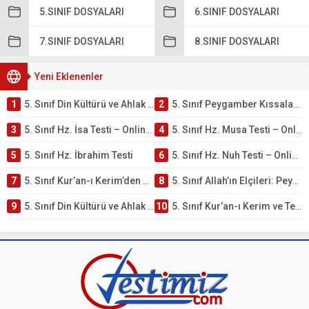
5.SINIF DOSYALARI
6.SINIF DOSYALARI
7.SINIF DOSYALARI
8.SINIF DOSYALARI
Yeni Eklenenler
1
5. Sınıf Din Kültürü ve Ahlak Bilgisi 4. Ünite: Peygamber Kıssaları Çalışmaları
2
5. Sınıf Peygamber Kıssaları Ünite Testi – Online Çöz
3
5. Sınıf Hz. İsa Testi – Online Çöz
4
5. Sınıf Hz. Musa Testi – Online Çöz
5
5. Sınıf Hz. İbrahim Testi
6
5. Sınıf Hz. Nuh Testi – Online Çöz
7
5. Sınıf Kur’an-ı Kerim’den Öğütler – Peygamber Kıssaları Testi – Online Çöz
8
5. Sınıf Allah’ın Elçileri: Peygamberler Testi – Online Çöz
9
5. Sınıf Din Kültürü ve Ahlak Bilgisi 3. Ünite: Kur’an-ı Kerim Çalışmaları
10
5. Sınıf Kur’an-ı Kerim ve Temel Özellikleri Testi – Online Çöz