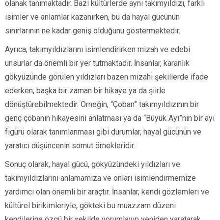
olanak tanımaktadır. Bazı kültürlerde aynı takımyıldızı, farklı
isimler ve anlamlar kazanırken, bu da hayal gücünün
sınırlarının ne kadar geniş olduğunu göstermektedir.
Ayrıca, takımyıldızlarını isimlendirirken mizah ve edebi
unsurlar da önemli bir yer tutmaktadır. İnsanlar, karanlık
gökyüzünde görülen yıldızları bazen mizahi şekillerde ifade
ederken, başka bir zaman bir hikaye ya da şiirle
dönüştürebilmektedir. Örneğin, “Çoban” takımyıldızının bir
genç çobanın hikayesini anlatması ya da “Büyük Ayı”nın bir ayı
figürü olarak tanımlanması gibi durumlar, hayal gücünün ve
yaratıcı düşüncenin somut örnekleridir.
Sonuç olarak, hayal gücü, gökyüzündeki yıldızları ve
takımyıldızlarını anlamamıza ve onları isimlendirmemize
yardımcı olan önemli bir araçtır. İnsanlar, kendi gözlemleri ve
kültürel birikimleriyle, gökteki bu muazzam düzeni
kendilerine özgü bir şekilde yorumlayıp yeniden yaratarak