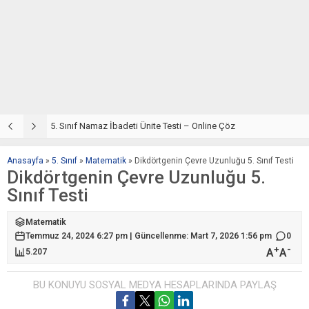
5. Sınıf Din Kültürü ve Ahlak Bilgisi 2. Ünite: Namaz İbadeti Çalışmaları
5. Sınıf Namaz İbadeti Ünite Testi – Online Çöz
5
Anasayfa
»
5. Sınıf
»
Matematik
»
Dikdörtgenin Çevre Uzunluğu 5. Sınıf Testi
Dikdörtgenin Çevre Uzunluğu 5.
Sınıf Testi
Matematik
Temmuz 24, 2024 6:27 pm | Güncellenme: Mart 7, 2026 1:56 pm
0
+
-
A
A
5.207
BU KONUYU SOSYAL MEDYA HESAPLARINDA PAYLAŞ