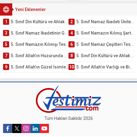
Yeni Eklenenler
1
5. Sınıf Din Kültürü ve Ahlak Bilgisi 2. Ünite: Namaz İbadeti Çalışmaları
2
5. Sınıf Namaz İbadeti Ünite Testi – Online Çöz
3
5. Sınıf Namaz İbadetinin Getirdiği Faydalar Testi
4
5. Sınıf Namazın Kılınış Şartları Testi
5
5. Sınıf Namazın Kılınışı Testi – Online Çöz
6
5. Sınıf Namaz Çeşitleri Testi – Online Çöz
7
5. Sınıf Allah’ın Huzurunda Olmak – Namaz İbadeti Testi
8
5. Sınıf Din Kültürü ve Ahlak Bilgisi 1. Ünite: Allah İnancı Çalışmaları
9
5. Sınıf Allah’ın Güzel İsimleri Testi – Online Çöz
10
5. Sınıf Allah’ın Varlığı ve Birliği Testi – Online Çöz
Tüm Hakları Saklıdır 2026