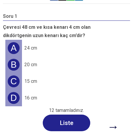
Soru 1
S
Çevresi 48 cm ve kısa kenarı 4 cm olan
K
dikdörtgenin uzun kenarı kaç cm’dir?
ü
A
24 cm
B
20 cm
C
15 cm
D
16 cm
12 tamamladınız.
→
Liste