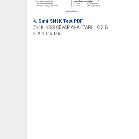
4. Sınıf 5N1K Test PDF
5N1K İNDİR CEVAP ANAHTARI 1. C 2. B
3. A 4. C 5. D 6....