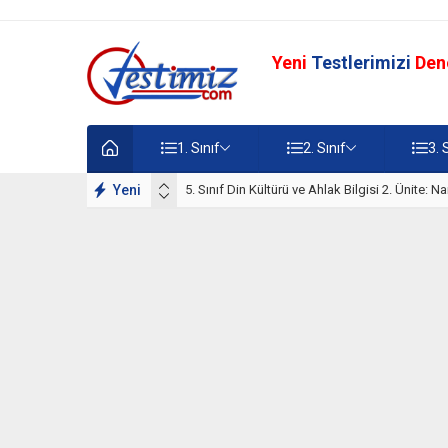
Yeni
Testlerimizi
Den
1. Sınıf
2. Sınıf
3. 
lışmaları
Yeni
5. Sınıf Namaz İbadeti Ünite Testi – Online Çö