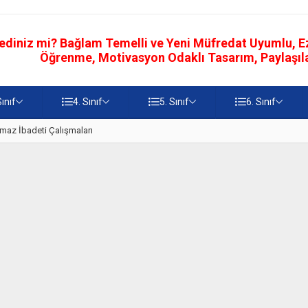
ediniz mi? Bağlam Temelli ve Yeni Müfredat Uyumlu, Ezb
Öğrenme, Motivasyon Odaklı Tasarım, Paylaşılab
Sınıf
4. Sınıf
5. Sınıf
6. Sınıf
z
5. Sınıf Namaz İbadetinin Geti