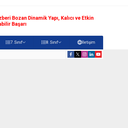
eri Bozan Dinamik Yapı, Kalıcı ve Etkin
ilir Başarı
7. Sınıf
8. Sınıf
İletişim
rdiği Faydalar Testi
5. Sınıf Namazı