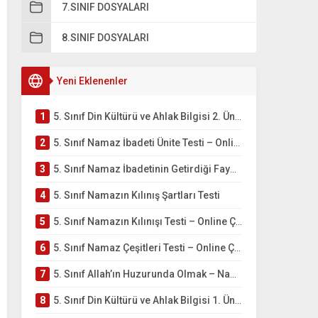
7.SINIF DOSYALARI
8.SINIF DOSYALARI
Yeni Eklenenler
1
5. Sınıf Din Kültürü ve Ahlak Bilgisi 2. Ünite: Namaz İbadeti Çalışmaları
2
5. Sınıf Namaz İbadeti Ünite Testi – Online Çöz
3
5. Sınıf Namaz İbadetinin Getirdiği Faydalar Testi
4
5. Sınıf Namazın Kılınış Şartları Testi
5
5. Sınıf Namazın Kılınışı Testi – Online Çöz
6
5. Sınıf Namaz Çeşitleri Testi – Online Çöz
7
5. Sınıf Allah’ın Huzurunda Olmak – Namaz İbadeti Testi
8
5. Sınıf Din Kültürü ve Ahlak Bilgisi 1. Ünite: Allah İnancı Çalışmaları