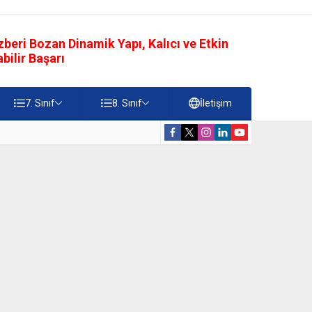
eri Bozan Dinamik Yapı, Kalıcı ve Etkin
ilir Başarı
7. Sınıf
8. Sınıf
İletişim
rdiği Faydalar Testi
5. Sınıf Namazı