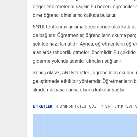
değerlendirmelerini sağlar. Bu beceri, öğrencileri
birer öğrenci olmalarına katkıda bulunur.
5N1K testlerinin anlama becerilerine olan katkısı,
de bağlıdır. Öğretmenler, öğrencilerin okuma parç
şekilde hazırlamalıdır. Ayrıca, öğretmenlerin öğre
alanlarda rehberlik etmeleri önemlidir. Bu şekilde, 
giderme yolunda adımlar atmaları sağlanır.
Sonuç olarak, 5N1K testleri, öğrencilerin okuduğu
geliştirmede etkili bir yöntemdir. Öğretmenlerin bu
akademik başarılarına olumlu katkılar sağlar.
ETİKETLER:
4. SINIF 5N 1K TEST ÇÖZ
4. SINIF 5N1K TEST P