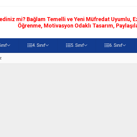
ediniz mi? Bağlam Temelli ve Yeni Müfredat Uyumlu, Ezb
Öğrenme, Motivasyon Odaklı Tasarım, Paylaşılab
Sınıf
4. Sınıf
5. Sınıf
6. Sınıf
z
5. Sınıf Namaz İbadetinin Geti