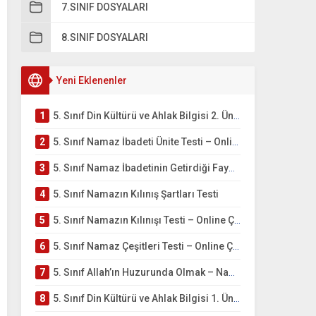
7.SINIF DOSYALARI
8.SINIF DOSYALARI
Yeni Eklenenler
1
5. Sınıf Din Kültürü ve Ahlak Bilgisi 2. Ünite: Namaz İbadeti Çalışmaları
2
5. Sınıf Namaz İbadeti Ünite Testi – Online Çöz
3
5. Sınıf Namaz İbadetinin Getirdiği Faydalar Testi
4
5. Sınıf Namazın Kılınış Şartları Testi
5
5. Sınıf Namazın Kılınışı Testi – Online Çöz
6
5. Sınıf Namaz Çeşitleri Testi – Online Çöz
7
5. Sınıf Allah’ın Huzurunda Olmak – Namaz İbadeti Testi
8
5. Sınıf Din Kültürü ve Ahlak Bilgisi 1. Ünite: Allah İnancı Çalışmaları