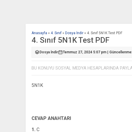
Anasayfa
»
4. Sınıf
»
Dosya İndir
»
4. Sınıf 5N1K Test PDF
4. Sınıf 5N1K Test PDF
Dosya İndir
Temmuz 27, 2024 5:07 pm | Güncellenme
BU KONUYU SOSYAL MEDYA HESAPLARINDA PAYL
5N1K
CEVAP ANAHTARI
1.
C