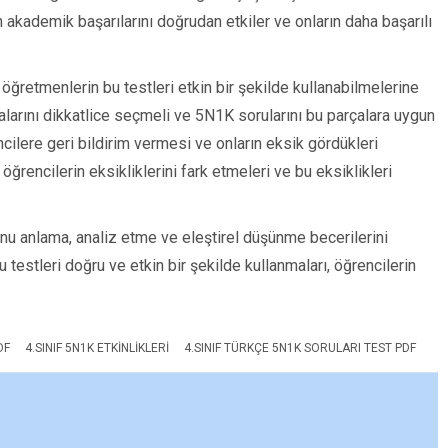
n akademik başarılarını doğrudan etkiler ve onların daha başarılı
 öğretmenlerin bu testleri etkin bir şekilde kullanabilmelerine
alarını dikkatlice seçmeli ve 5N1K sorularını bu parçalara uygun
ncilere geri bildirim vermesi ve onların eksik gördükleri
öğrencilerin eksikliklerini fark etmeleri ve bu eksiklikleri
nu anlama, analiz etme ve eleştirel düşünme becerilerini
 testleri doğru ve etkin bir şekilde kullanmaları, öğrencilerin
DF
4.SINIF 5N1K ETKINLIKLERI
4.SINIF TÜRKÇE 5N1K SORULARI TEST PDF