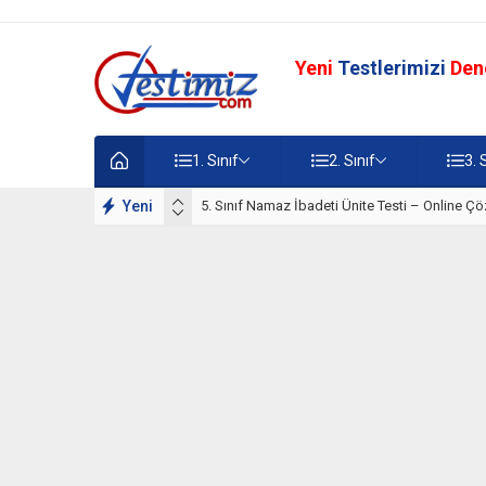
Yeni
Testlerimizi
Den
1. Sınıf
2. Sınıf
3. 
lışmaları
Yeni
5. Sınıf Namaz İbadeti Ünite Testi – Online Çö