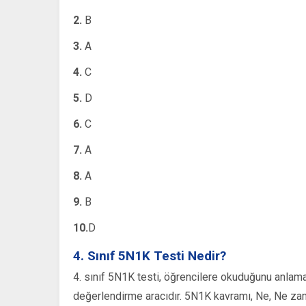
2.
B
3.
A
4.
C
5.
D
6.
C
7.
A
8.
A
9.
B
10.
D
4. Sınıf 5N1K Testi Nedir?
4. sınıf 5N1K testi, öğrencilere okuduğunu anlam
değerlendirme aracıdır. 5N1K kavramı, Ne, Ne zam