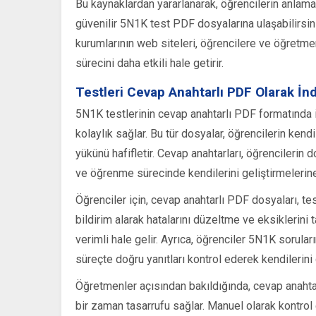
Bu kaynaklardan yararlanarak, öğrencilerin anlama 
güvenilir 5N1K test PDF dosyalarına ulaşabilirsini
kurumlarının web siteleri, öğrencilere ve öğretme
sürecini daha etkili hale getirir.
Testleri Cevap Anahtarlı PDF Olarak İn
5N1K testlerinin cevap anahtarlı PDF formatında 
kolaylık sağlar. Bu tür dosyalar, öğrencilerin ken
yükünü hafifletir. Cevap anahtarları, öğrencilerin
ve öğrenme sürecinde kendilerini geliştirmelerine
Öğrenciler için, cevap anahtarlı PDF dosyaları, te
bildirim alarak hatalarını düzeltme ve eksiklerin
verimli hale gelir. Ayrıca, öğrenciler 5N1K sorular
süreçte doğru yanıtları kontrol ederek kendilerini 
Öğretmenler açısından bakıldığında, cevap anahta
bir zaman tasarrufu sağlar. Manuel olarak kontrol