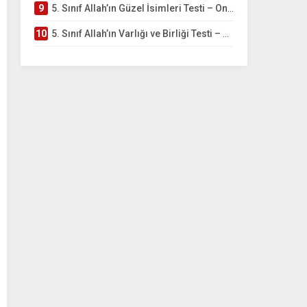
9
5. Sınıf Allah’ın Güzel İsimleri Testi – Online Çöz
10
5. Sınıf Allah’ın Varlığı ve Birliği Testi – Online Çöz