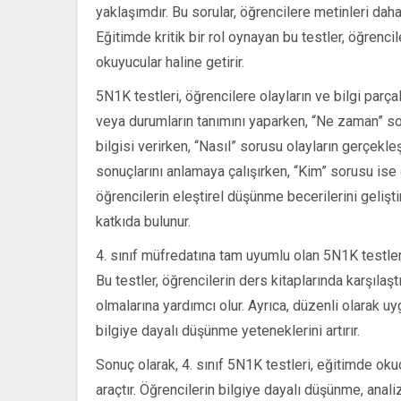
yaklaşımdır. Bu sorular, öğrencilere metinleri da
Eğitimde kritik bir rol oynayan bu testler, öğrencil
okuyucular haline getirir.
5N1K testleri, öğrencilere olayların ve bilgi parça
veya durumların tanımını yaparken, “Ne zaman” so
bilgisi verirken, “Nasıl” sorusu olayların gerçekl
sonuçlarını anlamaya çalışırken, “Kim” sorusu ise 
öğrencilerin eleştirel düşünme becerilerini gelişt
katkıda bulunur.
4. sınıf müfredatına tam uyumlu olan 5N1K testleri
Bu testler, öğrencilerin ders kitaplarında karşılaşt
olmalarına yardımcı olur. Ayrıca, düzenli olarak uyg
bilgiye dayalı düşünme yeteneklerini artırır.
Sonuç olarak, 4. sınıf 5N1K testleri, eğitimde oku
araçtır. Öğrencilerin bilgiye dayalı düşünme, anali