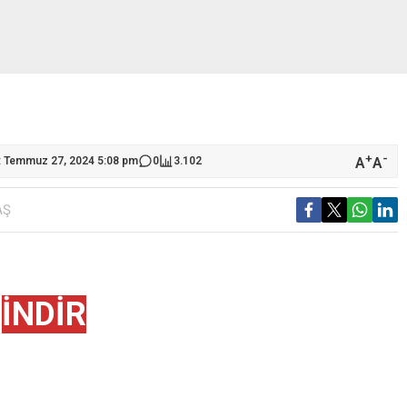
+
-
A
A
: Temmuz 27, 2024 5:08 pm
0
3.102
AŞ
İNDİR