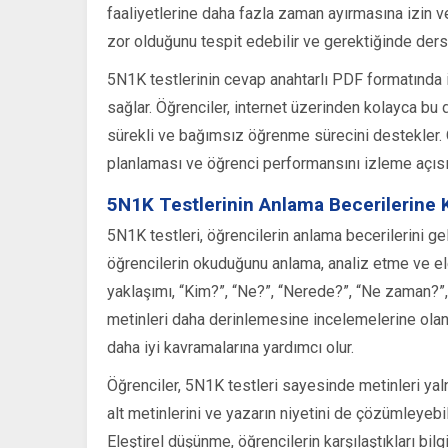
faaliyetlerine daha fazla zaman ayırmasına izin v
zor olduğunu tespit edebilir ve gerektiğinde ders 
5N1K testlerinin cevap anahtarlı PDF formatında in
sağlar. Öğrenciler, internet üzerinden kolayca bu d
sürekli ve bağımsız öğrenme sürecini destekler. Öğ
planlaması ve öğrenci performansını izleme açısı
5N1K Testlerinin Anlama Becerilerine K
5N1K testleri, öğrencilerin anlama becerilerini ge
öğrencilerin okuduğunu anlama, analiz etme ve el
yaklaşımı, “Kim?”, “Ne?”, “Nerede?”, “Ne zaman?”, 
metinleri daha derinlemesine incelemelerine olanak
daha iyi kavramalarına yardımcı olur.
Öğrenciler, 5N1K testleri sayesinde metinleri y
alt metinlerini ve yazarın niyetini de çözümleyebili
Eleştirel düşünme, öğrencilerin karşılaştıkları bilgi