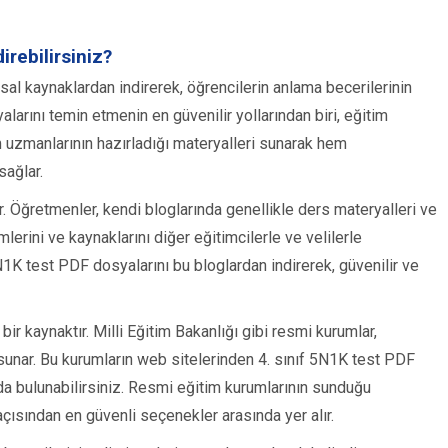
rebilirsiniz?
sal kaynaklardan indirerek, öğrencilerin anlama becerilerinin
alarını temin etmenin en güvenilir yollarından biri, eğitim
im uzmanlarının hazırladığı materyalleri sunarak hem
sağlar.
r. Öğretmenler, kendi bloglarında genellikle ders materyalleri ve
mlerini ve kaynaklarını diğer eğitimcilerle ve velilerle
5N1K test PDF dosyalarını bu bloglardan indirerek, güvenilir ve
ir kaynaktır. Milli Eğitim Bakanlığı gibi resmi kurumlar,
sunar. Bu kurumların web sitelerinden 4. sınıf 5N1K test PDF
ıda bulunabilirsiniz. Resmi eğitim kurumlarının sunduğu
açısından en güvenli seçenekler arasında yer alır.