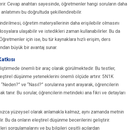
erir. Cevap anahtarı sayesinde, öğretmenler hangi soruların daha
anlatımını bu doğrultuda şekillendirebilir.
dirilmesi, öğretim materyallerinin daha erişilebilir olmasını
osyalara ulaşabilir ve istedikleri zaman kullanabilirler. Bu da
retmenler için ise, bu tür kaynaklara hızlı erişim, ders
ndan büyük bir avantaj sunar.
atkısı
liştirmede önemli bir araç olarak görülmektedir. Bu testler,
eştirel düşünme yeteneklerini önemli ölçüde artırır. 5N1K
“Neden?” ve “Nasıl?” sorularına yanıt arayarak, öğrencilerin
 tanır. Bu sorular, öğrencilerin metindeki ana fikri ve detayları
alnızca yüzeysel olarak anlamakla kalmaz, aynı zamanda metnin
r. Bu da onların eleştirel düşünme becerilerini geliştirir.
leri sorgulamalarını ve bu bilgileri çeşitli açılardan