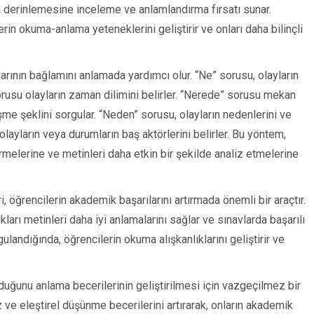
ha derinlemesine inceleme ve anlamlandırma fırsatı sunar.
erin okuma-anlama yeteneklerini geliştirir ve onları daha bilinçli
larının bağlamını anlamada yardımcı olur. “Ne” sorusu, olayların
rusu olayların zaman dilimini belirler. “Nerede” sorusu mekan
eşme şeklini sorgular. “Neden” sorusu, olayların nedenlerini ve
olayların veya durumların baş aktörlerini belirler. Bu yöntem,
irmelerine ve metinleri daha etkin bir şekilde analiz etmelerine
, öğrencilerin akademik başarılarını artırmada önemli bir araçtır.
ıkları metinleri daha iyi anlamalarını sağlar ve sınavlarda başarılı
ulandığında, öğrencilerin okuma alışkanlıklarını geliştirir ve
duğunu anlama becerilerinin geliştirilmesi için vazgeçilmez bir
z ve eleştirel düşünme becerilerini artırarak, onların akademik