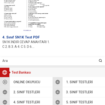
4. Sınıf 5N1K Test PDF
5N1K İNDİR CEVAP ANAHTARI 1.
C 2. B 3. A 4. C 5. D 6....
Test Bankası
ONLINE OKUYUCU
1. SINIF TESTLERI
2. SINIF TESTLERI
3. SINIF TESTLERI
4. SINIF TESTLERI
5. SINIF TESTLERI