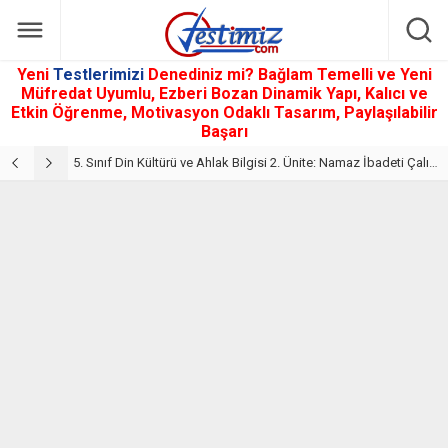
Yeni
Testlerimizi
Denediniz mi? Bağlam Temelli ve Yeni
Müfredat Uyumlu, Ezberi Bozan Dinamik Yapı, Kalıcı ve
Etkin Öğrenme, Motivasyon Odaklı Tasarım, Paylaşılabilir
Başarı
5. Sınıf Din Kültürü ve Ahlak Bilgisi 2. Ünite: Namaz İbadeti Çalışmaları
5. Sınıf Namaz İbadeti Ünite Testi – Online Çöz
5