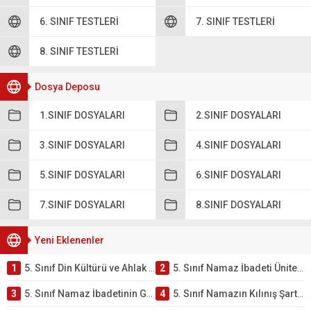
6. SINIF TESTLERI
7. SINIF TESTLERI
8. SINIF TESTLERI
Dosya Deposu
1.SINIF DOSYALARI
2.SINIF DOSYALARI
3.SINIF DOSYALARI
4.SINIF DOSYALARI
5.SINIF DOSYALARI
6.SINIF DOSYALARI
7.SINIF DOSYALARI
8.SINIF DOSYALARI
Yeni Eklenenler
1
5. Sınıf Din Kültürü ve Ahlak Bilgisi 2. Ünite: Namaz İbadeti Çalışmaları
2
5. Sınıf Namaz İbadeti Ünite Testi – Online Çöz
3
5. Sınıf Namaz İbadetinin Getirdiği Faydalar Testi
4
5. Sınıf Namazın Kılınış Şartları Testi