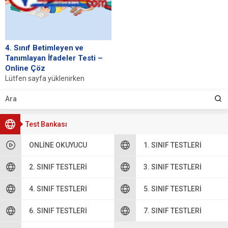
4. Sınıf Betimleyen ve
Tanımlayan İfadeler Testi –
Online Çöz
Lütfen sayfa yüklenirken
bekleyiniz, tarayıcınızda
javascript desteğinin etkin
olduğundan emin olunuz. Eğer
sayfa yüklenmediyse buraya...
Test Bankası
ONLINE OKUYUCU
1. SINIF TESTLERI
2. SINIF TESTLERI
3. SINIF TESTLERI
4. SINIF TESTLERI
5. SINIF TESTLERI
6. SINIF TESTLERI
7. SINIF TESTLERI