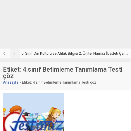
5. Sınıf Din Kültürü ve Ahlak Bilgisi 2. Ünite: Namaz İbadeti Çalışmaları
5. Sınıf Namaz İbadeti Ünite Testi – Online Çöz
5
Etiket:
4.sınıf Betimleme Tanımlama Testi
çöz
Anasayfa
»
Etiket: 4.sınıf Betimleme Tanımlama Testi çöz