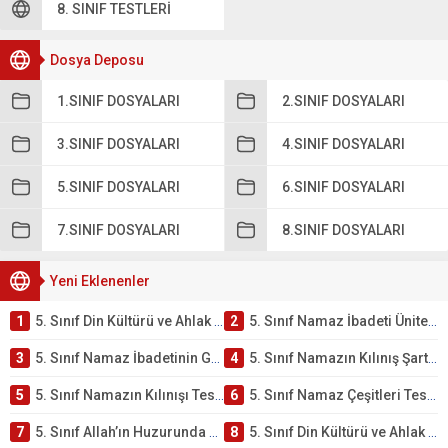
8. SINIF TESTLERI
Dosya Deposu
1.SINIF DOSYALARI
2.SINIF DOSYALARI
3.SINIF DOSYALARI
4.SINIF DOSYALARI
5.SINIF DOSYALARI
6.SINIF DOSYALARI
7.SINIF DOSYALARI
8.SINIF DOSYALARI
Yeni Eklenenler
1
5. Sınıf Din Kültürü ve Ahlak Bilgisi 2. Ünite: Namaz İbadeti Çalışmaları
2
5. Sınıf Namaz İbadeti Ünite Testi – Online Çöz
3
5. Sınıf Namaz İbadetinin Getirdiği Faydalar Testi
4
5. Sınıf Namazın Kılınış Şartları Testi
5
5. Sınıf Namazın Kılınışı Testi – Online Çöz
6
5. Sınıf Namaz Çeşitleri Testi – Online Çöz
7
5. Sınıf Allah’ın Huzurunda Olmak – Namaz İbadeti Testi
8
5. Sınıf Din Kültürü ve Ahlak Bilgisi 1. Ünite: Allah İnancı Çalışmaları