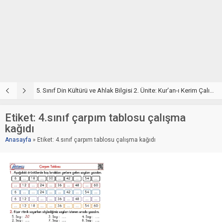
5. Sınıf Din Kültürü ve Ahlak Bilgisi 2. Ünite: Kur’an-ı Kerim Çalışmaları
5. Sınıf Kur’an-ı Kerim ve Temel Özellikleri Testi – Online Çöz
5
Etiket:
4.sınıf çarpım tablosu çalışma
kağıdı
Anasayfa
»
Etiket: 4.sınıf çarpım tablosu çalışma kağıdı