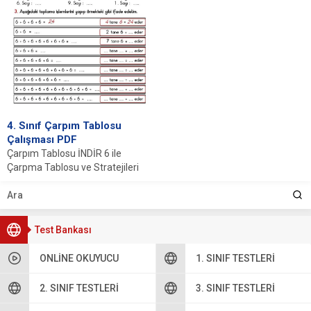
4. Sınıf Çarpım Tablosu
Çalışması PDF
Çarpım Tablosu İNDİR 6 ile
Çarpma Tablosu ve Stratejileri
Çarpım tablosu, matematiksel
işlemlerde temel bir...
Test Bankası
ONLINE OKUYUCU
1. SINIF TESTLERI
2. SINIF TESTLERI
3. SINIF TESTLERI