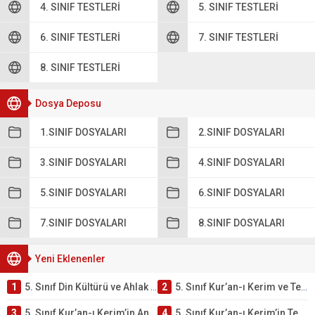
4. SINIF TESTLERI
5. SINIF TESTLERI
6. SINIF TESTLERI
7. SINIF TESTLERI
8. SINIF TESTLERI
Dosya Deposu
1.SINIF DOSYALARI
2.SINIF DOSYALARI
3.SINIF DOSYALARI
4.SINIF DOSYALARI
5.SINIF DOSYALARI
6.SINIF DOSYALARI
7.SINIF DOSYALARI
8.SINIF DOSYALARI
Yeni Eklenenler
1
5. Sınıf Din Kültürü ve Ahlak Bilgisi 2. Ünite: Kur’an-ı Kerim Çalışmaları
2
5. Sınıf Kur’an-ı Kerim ve Temel Özellikleri Testi – Online Çöz
3
5. Sınıf Kur’an-ı Kerim’in Ana Konuları Testi – Online Çöz
4
5. Sınıf Kur’an-ı Kerim’in Temel Özellikleri ve Önemi Testi – Online Çöz